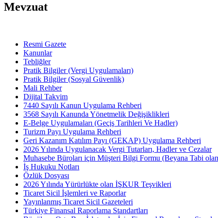
Mevzuat
Resmi Gazete
Kanunlar
Tebliğler
Pratik Bilgiler (Vergi Uygulamaları)
Pratik Bilgiler (Sosyal Güvenlik)
Mali Rehber
Dijital Takvim
7440 Sayılı Kanun Uygulama Rehberi
3568 Sayılı Kanunda Yönetmelik Değişiklikleri
E-Belge Uygulamaları (Geçiş Tarihleri Ve Hadler)
Turizm Payı Uygulama Rehberi
Geri Kazanım Katılım Payı (GEKAP) Uygulama Rehberi
2026 Yılında Uygulanacak Vergi Tutarları, Hadler ve Cezalar
Muhasebe Büroları için Müşteri Bilgi Formu (Beyana Tabi olan 
İş Hukuku Notları
Özlük Dosyası
2026 Yılında Yürürlükte olan İŞKUR Teşvikleri
Ticaret Sicil İşlemleri ve Raporlar
Yayınlanmış Ticaret Sicil Gazeteleri
Türkiye Finansal Raporlama Standartları