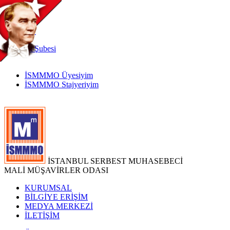
TR
|
EN
İnternet
Şubesi
İSMMMO Üyesiyim
İSMMMO Stajyeriyim
İSTANBUL SERBEST MUHASEBECİ
MALİ MÜŞAVİRLER ODASI
KURUMSAL
BİLGİYE ERİŞİM
MEDYA MERKEZİ
İLETİŞİM