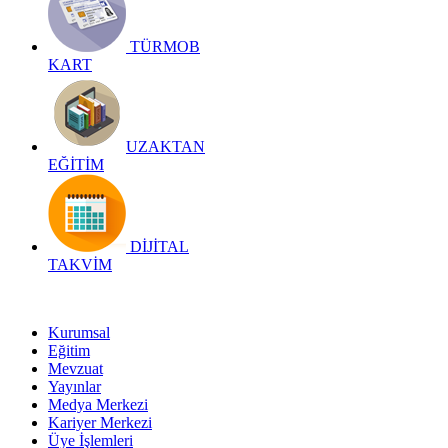
TÜRMOB
KART
UZAKTAN
EĞİTİM
DİJİTAL
TAKVİM
Kurumsal
Eğitim
Mevzuat
Yayınlar
Medya Merkezi
Kariyer Merkezi
Üye İşlemleri