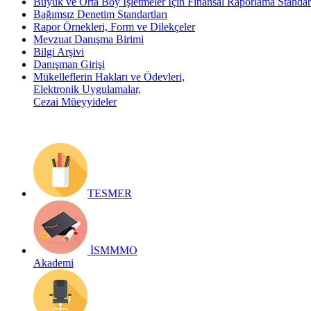
Büyük ve Orta Boy İşletmeler İçin Finansal Raporlama Stand
Bağımsız Denetim Standartları
Rapor Örnekleri, Form ve Dilekçeler
Mevzuat Danışma Birimi
Bilgi Arşivi
Danışman Girişi
Mükelleflerin Hakları ve Ödevleri,
Elektronik Uygulamalar,
Cezai Müeyyideler
TESMER
İSMMMO
Akademi