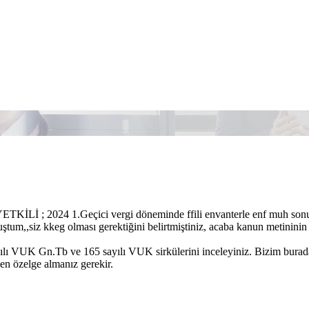
KİLİ ; 2024 1.Geçici vergi döneminde ffili envanterle enf muh sonucu 
tum,,siz kkeg olması gerektiğini belirtmiştiniz, acaba kanun metininin s
ılı VUK Gn.Tb ve 165 sayılı VUK sirkülerini inceleyiniz. Bizim burad
en özelge almanız gerekir.