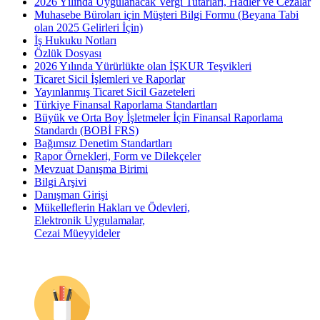
2026 Yılında Uygulanacak Vergi Tutarları, Hadler ve Cezalar
Muhasebe Büroları için Müşteri Bilgi Formu (Beyana Tabi
olan 2025 Gelirleri İçin)
İş Hukuku Notları
Özlük Dosyası
2026 Yılında Yürürlükte olan İŞKUR Teşvikleri
Ticaret Sicil İşlemleri ve Raporlar
Yayınlanmış Ticaret Sicil Gazeteleri
Türkiye Finansal Raporlama Standartları
Büyük ve Orta Boy İşletmeler İçin Finansal Raporlama
Standardı (BOBİ FRS)
Bağımsız Denetim Standartları
Rapor Örnekleri, Form ve Dilekçeler
Mevzuat Danışma Birimi
Bilgi Arşivi
Danışman Girişi
Mükelleflerin Hakları ve Ödevleri,
Elektronik Uygulamalar,
Cezai Müeyyideler