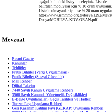
aşağıdaki lindeki listeyi inceleyiniz. Listede
belirtilen mobilyalar için % 10 oranı uygulanır.
Listede olmayanlar için ise % 20 oranı uygulan
https://www.ismmmo.org.tr/dosya/1292/Mevz
Dosya/MOBILYA-KDV-ORAN.pdf
Mevzuat
Resmi Gazete
Kanunlar
Tebliğler
Pratik Bilgiler (Vergi Uygulamaları)
Pratik Bilgiler (Sosyal Güvenlik)
Mali Rehber
Dijital Takvim
7440 Sayılı Kanun Uygulama Rehberi
3568 Sayılı Kanunda Yönetmelik Değişiklikleri
E-Belge Uygulamaları (Geçiş Tarihleri Ve Hadler)
Turizm Payı Uygulama Rehberi
Geri Kazanım Katılım Payı (GEKAP) Uygulama Rehberi