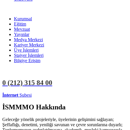
Kurumsal
Eğitim
Mevzuat
Yayınlar
Medya Merkezi
Kariyer Merkezi
Üye İşlemleri
Stajyer İşlemleri
Bilgiye Erişim
0 (212)
315 84 00
İnternet
Şubesi
ÜYE İŞLEMLERİ
STAJYER İŞLEMLERİ
İSMMMO Hakkında
Geleceğe yönelik projeleriyle, üyelerinin gelişimini sağlayan;
Şeffaflığı, denetimi, yeniliği savunan ve çevre sorunlarına duyarlı;
Toplumumuzun aydınlatılmasına, akademik, mesleki kamuoyuyla