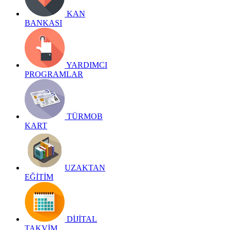
KAN
BANKASI
YARDIMCI
PROGRAMLAR
TÜRMOB
KART
UZAKTAN
EĞİTİM
DİJİTAL
TAKVİM