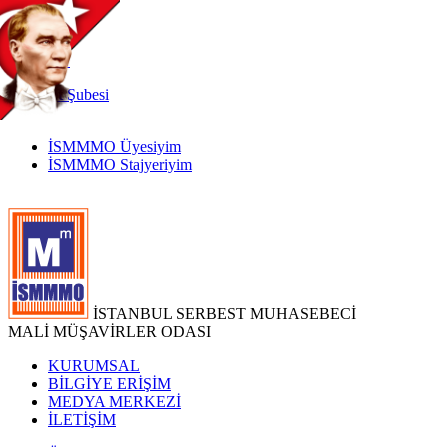
TR
|
EN
İnternet
Şubesi
İSMMMO Üyesiyim
İSMMMO Stajyeriyim
İSTANBUL SERBEST MUHASEBECİ
MALİ MÜŞAVİRLER ODASI
KURUMSAL
BİLGİYE ERİŞİM
MEDYA MERKEZİ
İLETİŞİM