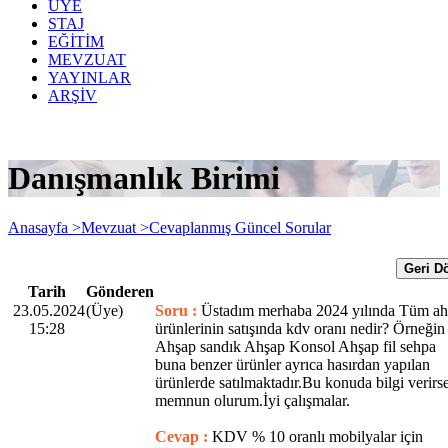
ÜYE
STAJ
EĞİTİM
MEVZUAT
YAYINLAR
ARŞİV
Danışmanlık Birimi
Anasayfa >
Mevzuat >
Cevaplanmış Güncel Sorular
Geri D
Tarih
Gönderen
23.05.2024
(Üye)
Soru :
Üstadım merhaba 2024 yılında Tüm ah
15:28
ürünlerinin satışında kdv oranı nedir? Örneğin
Ahşap sandık Ahşap Konsol Ahşap fil sehpa
buna benzer ürünler ayrıca hasırdan yapılan
ürünlerde satılmaktadır.Bu konuda bilgi verirs
memnun olurum.İyi çalışmalar.
Cevap :
KDV % 10 oranlı mobilyalar için