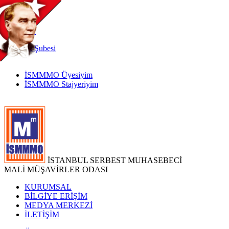
TR
|
EN
İnternet
Şubesi
İSMMMO Üyesiyim
İSMMMO Stajyeriyim
İSTANBUL SERBEST MUHASEBECİ
MALİ MÜŞAVİRLER ODASI
KURUMSAL
BİLGİYE ERİŞİM
MEDYA MERKEZİ
İLETİŞİM