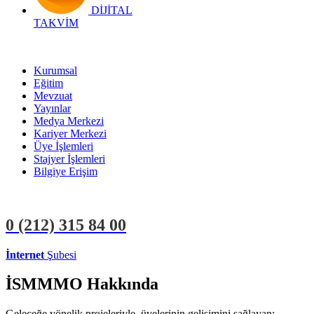
DİJİTAL
TAKVİM
Kurumsal
Eğitim
Mevzuat
Yayınlar
Medya Merkezi
Kariyer Merkezi
Üye İşlemleri
Stajyer İşlemleri
Bilgiye Erişim
0 (212)
315 84 00
İnternet
Şubesi
ÜYE İŞLEMLERİ
STAJYER İŞLEMLERİ
İSMMMO Hakkında
Geleceğe yönelik projeleriyle, üyelerinin gelişimini sağlayan;