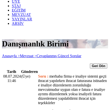
ÜYE
STAJ
EĞİTİM
MEVZUAT
YAYINLAR
ARŞİV
Danışmanlık Birimi
Anasayfa >
Mevzuat >
Cevaplanmış Güncel Sorular
Geri Dön
Tarih
Gönderen
08.07.2024
(Üye)
Soru :
merhaba firma e irsaliye sistemi geçti
11:46
ihracat yapılırken ihracat faturasına istinaden
e irsaliye düzenlenem zorunluluğu
mevcutmudur uygun olan e fatura e irsaliye
ayrımı düzenlemek yoksa irsaliyeli fatura
düzenlemesi yapılabilirmi ihracat için
teşekkürler