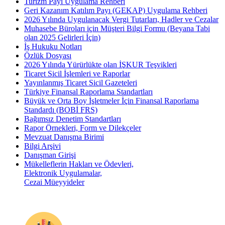
Turizm Payı Uygulama Rehberi
Geri Kazanım Katılım Payı (GEKAP) Uygulama Rehberi
2026 Yılında Uygulanacak Vergi Tutarları, Hadler ve Cezalar
Muhasebe Büroları için Müşteri Bilgi Formu (Beyana Tabi
olan 2025 Gelirleri İçin)
İş Hukuku Notları
Özlük Dosyası
2026 Yılında Yürürlükte olan İŞKUR Teşvikleri
Ticaret Sicil İşlemleri ve Raporlar
Yayınlanmış Ticaret Sicil Gazeteleri
Türkiye Finansal Raporlama Standartları
Büyük ve Orta Boy İşletmeler İçin Finansal Raporlama
Standardı (BOBİ FRS)
Bağımsız Denetim Standartları
Rapor Örnekleri, Form ve Dilekçeler
Mevzuat Danışma Birimi
Bilgi Arşivi
Danışman Girişi
Mükelleflerin Hakları ve Ödevleri,
Elektronik Uygulamalar,
Cezai Müeyyideler