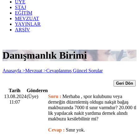
ÜYE
STAJ
EĞİTİM
MEVZUAT
YAYINLAR
ARŞİV
Danışmanlık Birimi
Anasayfa >
Mevzuat >
Cevaplanmış Güncel Sorular
Geri Dön
Tarih
Gönderen
13.08.2024
(Üye)
Soru :
Merhaba , spor kulubunu veya
11:07
derneğin düzenlemiş oldugu nakşit bağaş
makbuzunda 7000 tl sınır varmdıır? 20.000 tl
lik yapılacak nakit yardıma dernek alındı
makbuzu kesilebilinir mi?
Cevap :
Sınır yok.