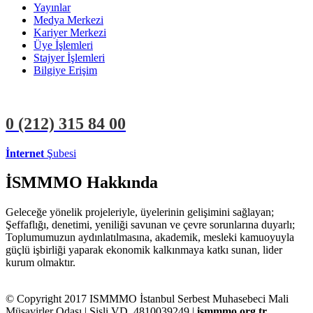
Yayınlar
Medya Merkezi
Kariyer Merkezi
Üye İşlemleri
Stajyer İşlemleri
Bilgiye Erişim
0 (212)
315 84 00
İnternet
Şubesi
ÜYE İŞLEMLERİ
STAJYER İŞLEMLERİ
İSMMMO Hakkında
Geleceğe yönelik projeleriyle, üyelerinin gelişimini sağlayan;
Şeffaflığı, denetimi, yeniliği savunan ve çevre sorunlarına duyarlı;
Toplumumuzun aydınlatılmasına, akademik, mesleki kamuoyuyla
güçlü işbirliği yaparak ekonomik kalkınmaya katkı sunan, lider
kurum olmaktır.
© Copyright 2017 ISMMMO İstanbul Serbest Muhasebeci Mali
Müşavirler Odası | Şişli VD. 4810039249 |
ismmmo.org.tr