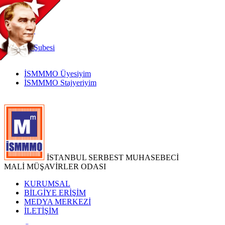
TR
|
EN
İnternet
Şubesi
İSMMMO Üyesiyim
İSMMMO Stajyeriyim
İSTANBUL SERBEST MUHASEBECİ
MALİ MÜŞAVİRLER ODASI
KURUMSAL
BİLGİYE ERİŞİM
MEDYA MERKEZİ
İLETİŞİM