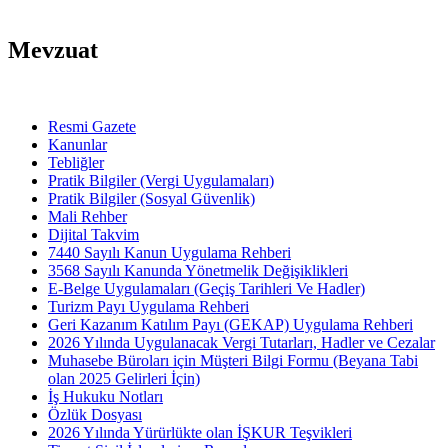
Mevzuat
Resmi Gazete
Kanunlar
Tebliğler
Pratik Bilgiler (Vergi Uygulamaları)
Pratik Bilgiler (Sosyal Güvenlik)
Mali Rehber
Dijital Takvim
7440 Sayılı Kanun Uygulama Rehberi
3568 Sayılı Kanunda Yönetmelik Değişiklikleri
E-Belge Uygulamaları (Geçiş Tarihleri Ve Hadler)
Turizm Payı Uygulama Rehberi
Geri Kazanım Katılım Payı (GEKAP) Uygulama Rehberi
2026 Yılında Uygulanacak Vergi Tutarları, Hadler ve Cezalar
Muhasebe Büroları için Müşteri Bilgi Formu (Beyana Tabi
olan 2025 Gelirleri İçin)
İş Hukuku Notları
Özlük Dosyası
2026 Yılında Yürürlükte olan İŞKUR Teşvikleri