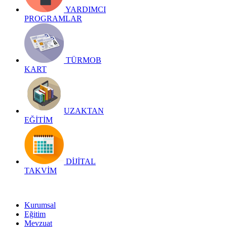
YARDIMCI
PROGRAMLAR
TÜRMOB
KART
UZAKTAN
EĞİTİM
DİJİTAL
TAKVİM
Kurumsal
Eğitim
Mevzuat