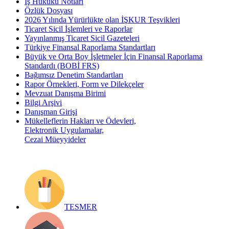
İş Hukuku Notları
Özlük Dosyası
2026 Yılında Yürürlükte olan İŞKUR Teşvikleri
Ticaret Sicil İşlemleri ve Raporlar
Yayınlanmış Ticaret Sicil Gazeteleri
Türkiye Finansal Raporlama Standartları
Büyük ve Orta Boy İşletmeler İçin Finansal Raporlama
Standardı (BOBİ FRS)
Bağımsız Denetim Standartları
Rapor Örnekleri, Form ve Dilekçeler
Mevzuat Danışma Birimi
Bilgi Arşivi
Danışman Girişi
Mükelleflerin Hakları ve Ödevleri,
Elektronik Uygulamalar,
Cezai Müeyyideler
TESMER