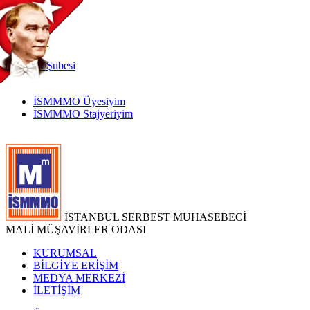
TR
|
EN
İnternet
Şubesi
İSMMMO Üyesiyim
İSMMMO Stajyeriyim
İSTANBUL SERBEST MUHASEBECİ
MALİ MÜŞAVİRLER ODASI
KURUMSAL
BİLGİYE ERİŞİM
MEDYA MERKEZİ
İLETİŞİM