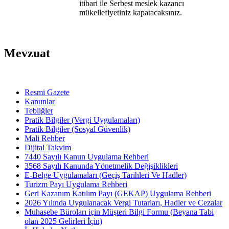
itibari ile Serbest meslek kazancı
mükellefiyetiniz kapatacaksınız.
Mevzuat
Resmi Gazete
Kanunlar
Tebliğler
Pratik Bilgiler (Vergi Uygulamaları)
Pratik Bilgiler (Sosyal Güvenlik)
Mali Rehber
Dijital Takvim
7440 Sayılı Kanun Uygulama Rehberi
3568 Sayılı Kanunda Yönetmelik Değişiklikleri
E-Belge Uygulamaları (Geçiş Tarihleri Ve Hadler)
Turizm Payı Uygulama Rehberi
Geri Kazanım Katılım Payı (GEKAP) Uygulama Rehberi
2026 Yılında Uygulanacak Vergi Tutarları, Hadler ve Cezalar
Muhasebe Büroları için Müşteri Bilgi Formu (Beyana Tabi
olan 2025 Gelirleri İçin)