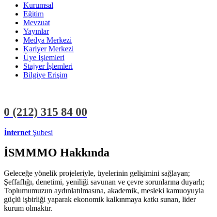
Kurumsal
Eğitim
Mevzuat
Yayınlar
Medya Merkezi
Kariyer Merkezi
Üye İşlemleri
Stajyer İşlemleri
Bilgiye Erişim
0 (212)
315 84 00
İnternet
Şubesi
ÜYE İŞLEMLERİ
STAJYER İŞLEMLERİ
İSMMMO Hakkında
Geleceğe yönelik projeleriyle, üyelerinin gelişimini sağlayan;
Şeffaflığı, denetimi, yeniliği savunan ve çevre sorunlarına duyarlı;
Toplumumuzun aydınlatılmasına, akademik, mesleki kamuoyuyla
güçlü işbirliği yaparak ekonomik kalkınmaya katkı sunan, lider
kurum olmaktır.