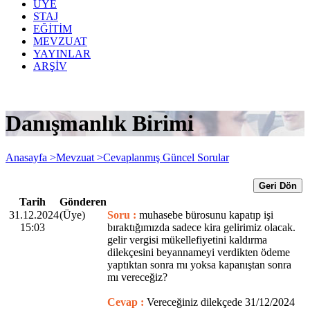
ÜYE
STAJ
EĞİTİM
MEVZUAT
YAYINLAR
ARŞİV
Danışmanlık Birimi
Anasayfa >
Mevzuat >
Cevaplanmış Güncel Sorular
Geri Dön
Tarih
Gönderen
31.12.2024
(Üye)
Soru :
muhasebe bürosunu kapatıp işi
15:03
bıraktığımızda sadece kira gelirimiz olacak.
gelir vergisi mükellefiyetini kaldırma
dilekçesini beyannameyi verdikten ödeme
yaptıktan sonra mı yoksa kapanıştan sonra
mı vereceğiz?
Cevap :
Vereceğiniz dilekçede 31/12/2024