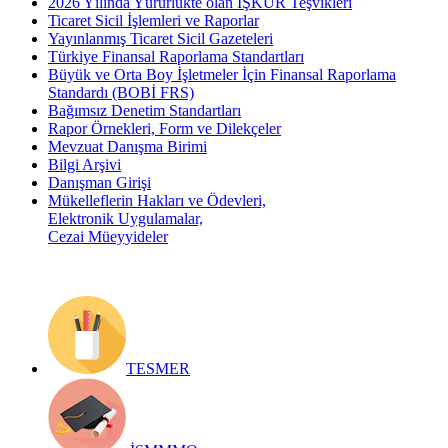
2026 Yılında Yürürlükte olan İŞKUR Teşvikleri
Ticaret Sicil İşlemleri ve Raporlar
Yayınlanmış Ticaret Sicil Gazeteleri
Türkiye Finansal Raporlama Standartları
Büyük ve Orta Boy İşletmeler İçin Finansal Raporlama
Standardı (BOBİ FRS)
Bağımsız Denetim Standartları
Rapor Örnekleri, Form ve Dilekçeler
Mevzuat Danışma Birimi
Bilgi Arşivi
Danışman Girişi
Mükelleflerin Hakları ve Ödevleri,
Elektronik Uygulamalar,
Cezai Müeyyideler
TESMER