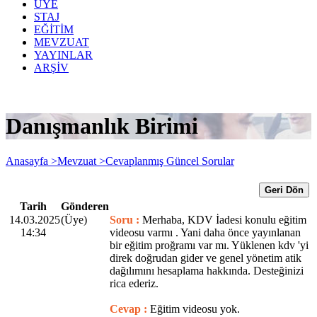
ÜYE
STAJ
EĞİTİM
MEVZUAT
YAYINLAR
ARŞİV
Danışmanlık Birimi
Anasayfa >
Mevzuat >
Cevaplanmış Güncel Sorular
Geri Dön
Tarih
Gönderen
14.03.2025
(Üye)
Soru :
Merhaba, KDV İadesi konulu eğitim
14:34
videosu varmı . Yani daha önce yayınlanan
bir eğitim proğramı var mı. Yüklenen kdv 'yi
direk doğrudan gider ve genel yönetim atik
dağılımını hesaplama hakkında. Desteğinizi
rica ederiz.
Cevap :
Eğitim videosu yok.