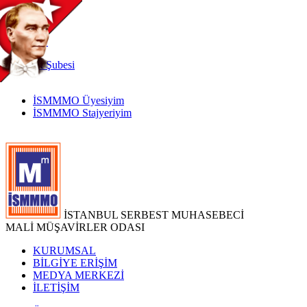
TR
|
EN
İnternet
Şubesi
İSMMMO Üyesiyim
İSMMMO Stajyeriyim
İSTANBUL SERBEST MUHASEBECİ
MALİ MÜŞAVİRLER ODASI
KURUMSAL
BİLGİYE ERİŞİM
MEDYA MERKEZİ
İLETİŞİM