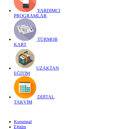
YARDIMCI
PROGRAMLAR
TÜRMOB
KART
UZAKTAN
EĞİTİM
DİJİTAL
TAKVİM
Kurumsal
Eğitim