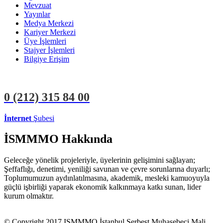
Mevzuat
Yayınlar
Medya Merkezi
Kariyer Merkezi
Üye İşlemleri
Stajyer İşlemleri
Bilgiye Erişim
0 (212)
315 84 00
İnternet
Şubesi
ÜYE İŞLEMLERİ
STAJYER İŞLEMLERİ
İSMMMO Hakkında
Geleceğe yönelik projeleriyle, üyelerinin gelişimini sağlayan;
Şeffaflığı, denetimi, yeniliği savunan ve çevre sorunlarına duyarlı;
Toplumumuzun aydınlatılmasına, akademik, mesleki kamuoyuyla
güçlü işbirliği yaparak ekonomik kalkınmaya katkı sunan, lider
kurum olmaktır.
© Copyright 2017 ISMMMO İstanbul Serbest Muhasebeci Mali