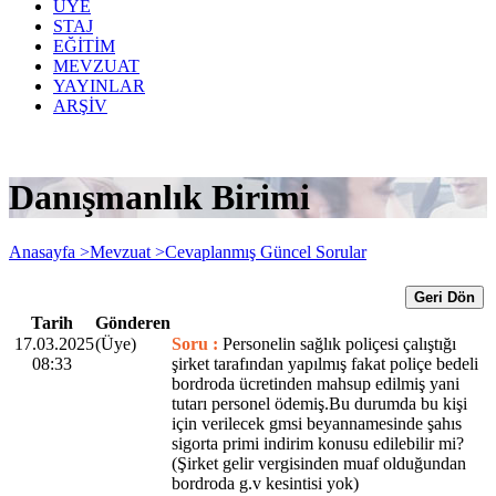
ÜYE
STAJ
EĞİTİM
MEVZUAT
YAYINLAR
ARŞİV
Danışmanlık Birimi
Anasayfa >
Mevzuat >
Cevaplanmış Güncel Sorular
Geri Dön
Tarih
Gönderen
17.03.2025
(Üye)
Soru :
Personelin sağlık poliçesi çalıştığı
08:33
şirket tarafından yapılmış fakat poliçe bedeli
bordroda ücretinden mahsup edilmiş yani
tutarı personel ödemiş.Bu durumda bu kişi
için verilecek gmsi beyannamesinde şahıs
sigorta primi indirim konusu edilebilir mi?
(Şirket gelir vergisinden muaf olduğundan
bordroda g.v kesintisi yok)