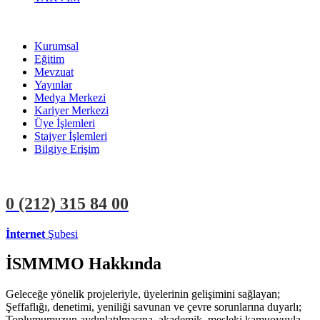
Kurumsal
Eğitim
Mevzuat
Yayınlar
Medya Merkezi
Kariyer Merkezi
Üye İşlemleri
Stajyer İşlemleri
Bilgiye Erişim
0 (212)
315 84 00
İnternet
Şubesi
ÜYE İŞLEMLERİ
STAJYER İŞLEMLERİ
İSMMMO Hakkında
Geleceğe yönelik projeleriyle, üyelerinin gelişimini sağlayan;
Şeffaflığı, denetimi, yeniliği savunan ve çevre sorunlarına duyarlı;
Toplumumuzun aydınlatılmasına, akademik, mesleki kamuoyuyla