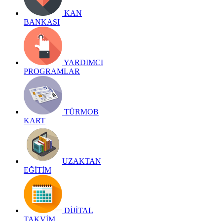
KAN
BANKASI
YARDIMCI
PROGRAMLAR
TÜRMOB
KART
UZAKTAN
EĞİTİM
DİJİTAL
TAKVİM