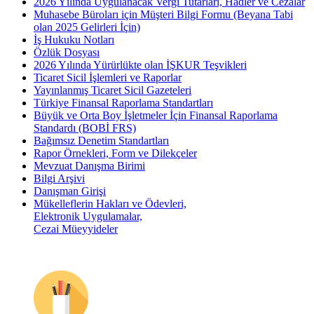
2026 Yılında Uygulanacak Vergi Tutarları, Hadler ve Cezalar
Muhasebe Büroları için Müşteri Bilgi Formu (Beyana Tabi
olan 2025 Gelirleri İçin)
İş Hukuku Notları
Özlük Dosyası
2026 Yılında Yürürlükte olan İŞKUR Teşvikleri
Ticaret Sicil İşlemleri ve Raporlar
Yayınlanmış Ticaret Sicil Gazeteleri
Türkiye Finansal Raporlama Standartları
Büyük ve Orta Boy İşletmeler İçin Finansal Raporlama
Standardı (BOBİ FRS)
Bağımsız Denetim Standartları
Rapor Örnekleri, Form ve Dilekçeler
Mevzuat Danışma Birimi
Bilgi Arşivi
Danışman Girişi
Mükelleflerin Hakları ve Ödevleri,
Elektronik Uygulamalar,
Cezai Müeyyideler