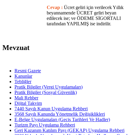
Cevap :
Ücret geliri için verilecek Yıllık
beyannamende ÜCRET geliri beyan
edilecek ise; ve ÖDEME SİGORTALI
tarafından YAPILMIŞ ise indirilir.
Mevzuat
Resmi Gazete
Kanunlar
Tebliğler
Pratik Bilgiler (Vergi Uygulamaları)
Pratik Bilgiler (Sosyal Güvenlik)
Mali Rehber
Dijital Takvim
7440 Sayılı Kanun Uygulama Rehberi
3568 Sayılı Kanunda Yönetmelik Değişiklikleri
E-Belge Uygulamaları (Geçiş Tarihleri Ve Hadler)
Turizm Payı Uygulama Rehberi
Geri Kazanım Katılım Payı (GEKAP) Uygulama Rehberi