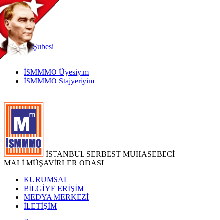
TR
|
EN
İnternet
Şubesi
İSMMMO Üyesiyim
İSMMMO Stajyeriyim
İSTANBUL SERBEST MUHASEBECİ
MALİ MÜŞAVİRLER ODASI
KURUMSAL
BİLGİYE ERİŞİM
MEDYA MERKEZİ
İLETİŞİM