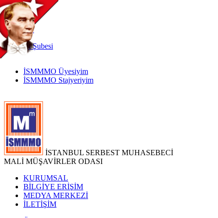
TR
|
EN
İnternet
Şubesi
İSMMMO Üyesiyim
İSMMMO Stajyeriyim
İSTANBUL SERBEST MUHASEBECİ
MALİ MÜŞAVİRLER ODASI
KURUMSAL
BİLGİYE ERİŞİM
MEDYA MERKEZİ
İLETİŞİM