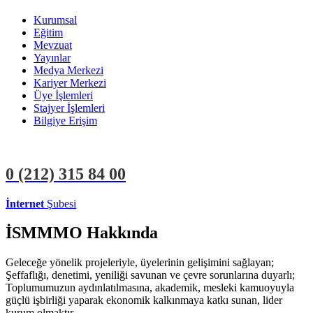
Kurumsal
Eğitim
Mevzuat
Yayınlar
Medya Merkezi
Kariyer Merkezi
Üye İşlemleri
Stajyer İşlemleri
Bilgiye Erişim
0 (212)
315 84 00
İnternet
Şubesi
ÜYE İŞLEMLERİ
STAJYER İŞLEMLERİ
İSMMMO Hakkında
Geleceğe yönelik projeleriyle, üyelerinin gelişimini sağlayan;
Şeffaflığı, denetimi, yeniliği savunan ve çevre sorunlarına duyarlı;
Toplumumuzun aydınlatılmasına, akademik, mesleki kamuoyuyla
güçlü işbirliği yaparak ekonomik kalkınmaya katkı sunan, lider
kurum olmaktır.