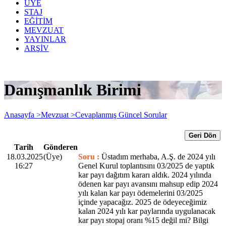
ÜYE
STAJ
EĞİTİM
MEVZUAT
YAYINLAR
ARŞİV
Danışmanlık Birimi
Anasayfa >
Mevzuat >
Cevaplanmış Güncel Sorular
Geri Dön
Tarih
Gönderen
18.03.2025
(Üye)
Soru :
Üstadım merhaba, A.Ş. de 2024 yılı
16:27
Genel Kurul toplantısını 03/2025 de yaptık
kar payı dağıtım kararı aldık. 2024 yılında
ödenen kar payı avansını mahsup edip 2024
yılı kalan kar payı ödemelerini 03/2025
içinde yapacağız. 2025 de ödeyeceğimiz
kalan 2024 yılı kar paylarında uygulanacak
kar payı stopaj oranı %15 değil mi? Bilgi