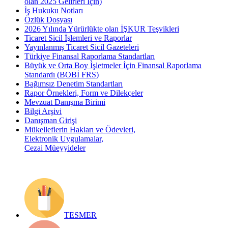
olan 2025 Gelirleri İçin)
İş Hukuku Notları
Özlük Dosyası
2026 Yılında Yürürlükte olan İŞKUR Teşvikleri
Ticaret Sicil İşlemleri ve Raporlar
Yayınlanmış Ticaret Sicil Gazeteleri
Türkiye Finansal Raporlama Standartları
Büyük ve Orta Boy İşletmeler İçin Finansal Raporlama
Standardı (BOBİ FRS)
Bağımsız Denetim Standartları
Rapor Örnekleri, Form ve Dilekçeler
Mevzuat Danışma Birimi
Bilgi Arşivi
Danışman Girişi
Mükelleflerin Hakları ve Ödevleri,
Elektronik Uygulamalar,
Cezai Müeyyideler
TESMER