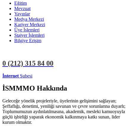
Eğitim
Mevzuat
Yayınlar
Medya Merkezi
Kariyer Merkezi
Üye İşlemleri
Stajyer İşlemleri
Bilgiye Erişim
0 (212)
315 84 00
İnternet
Şubesi
ÜYE İŞLEMLERİ
STAJYER İŞLEMLERİ
İSMMMO Hakkında
Geleceğe yönelik projeleriyle, üyelerinin gelişimini sağlayan;
Şeffaflığı, denetimi, yeniliği savunan ve çevre sorunlarına duyarlı;
Toplumumuzun aydınlatılmasına, akademik, mesleki kamuoyuyla
güçlü işbirliği yaparak ekonomik kalkınmaya katkı sunan, lider
kurum olmaktır.