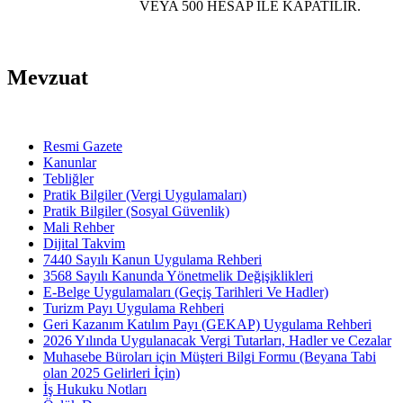
VEYA 500 HESAP İLE KAPATILIR.
Mevzuat
Resmi Gazete
Kanunlar
Tebliğler
Pratik Bilgiler (Vergi Uygulamaları)
Pratik Bilgiler (Sosyal Güvenlik)
Mali Rehber
Dijital Takvim
7440 Sayılı Kanun Uygulama Rehberi
3568 Sayılı Kanunda Yönetmelik Değişiklikleri
E-Belge Uygulamaları (Geçiş Tarihleri Ve Hadler)
Turizm Payı Uygulama Rehberi
Geri Kazanım Katılım Payı (GEKAP) Uygulama Rehberi
2026 Yılında Uygulanacak Vergi Tutarları, Hadler ve Cezalar
Muhasebe Büroları için Müşteri Bilgi Formu (Beyana Tabi
olan 2025 Gelirleri İçin)
İş Hukuku Notları