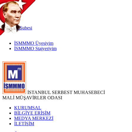
TR
|
EN
İnternet
Şubesi
İSMMMO Üyesiyim
İSMMMO Stajyeriyim
İSTANBUL SERBEST MUHASEBECİ
MALİ MÜŞAVİRLER ODASI
KURUMSAL
BİLGİYE ERİŞİM
MEDYA MERKEZİ
İLETİŞİM