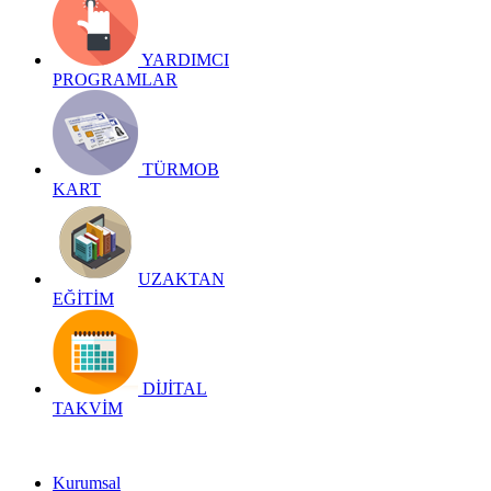
YARDIMCI
PROGRAMLAR
TÜRMOB
KART
UZAKTAN
EĞİTİM
DİJİTAL
TAKVİM
Kurumsal