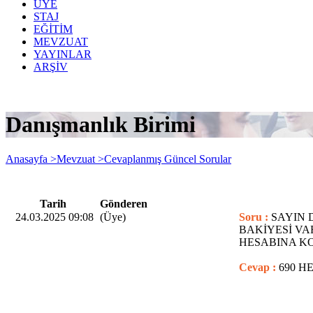
ÜYE
STAJ
EĞİTİM
MEVZUAT
YAYINLAR
ARŞİV
Danışmanlık Birimi
Anasayfa >
Mevzuat >
Cevaplanmış Güncel Sorular
Tarih
Gönderen
24.03.2025 09:08
(Üye)
Soru :
SAYIN 
BAKİYESİ VA
HESABINA K
Cevap :
690 H