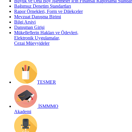
Büyük ve Orta Boy İşletmeler İçin Finansal Raporlama Stand
Bağımsız Denetim Standartları
Rapor Örnekleri, Form ve Dilekçeler
Mevzuat Danışma Birimi
Bilgi Arşivi
Danışman Girişi
Mükelleflerin Hakları ve Ödevleri,
Elektronik Uygulamalar,
Cezai Müeyyideler
TESMER
İSMMMO
Akademi