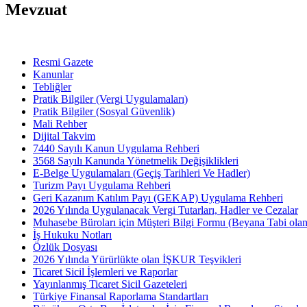
Mevzuat
Resmi Gazete
Kanunlar
Tebliğler
Pratik Bilgiler (Vergi Uygulamaları)
Pratik Bilgiler (Sosyal Güvenlik)
Mali Rehber
Dijital Takvim
7440 Sayılı Kanun Uygulama Rehberi
3568 Sayılı Kanunda Yönetmelik Değişiklikleri
E-Belge Uygulamaları (Geçiş Tarihleri Ve Hadler)
Turizm Payı Uygulama Rehberi
Geri Kazanım Katılım Payı (GEKAP) Uygulama Rehberi
2026 Yılında Uygulanacak Vergi Tutarları, Hadler ve Cezalar
Muhasebe Büroları için Müşteri Bilgi Formu (Beyana Tabi olan 
İş Hukuku Notları
Özlük Dosyası
2026 Yılında Yürürlükte olan İŞKUR Teşvikleri
Ticaret Sicil İşlemleri ve Raporlar
Yayınlanmış Ticaret Sicil Gazeteleri
Türkiye Finansal Raporlama Standartları