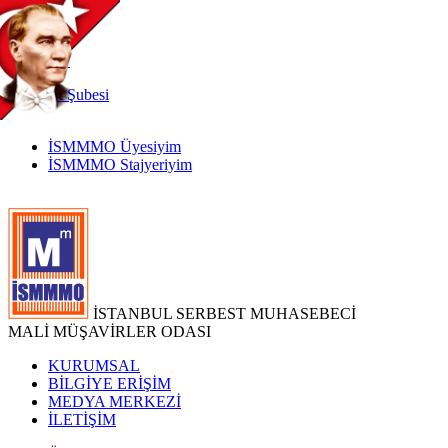
TR
|
EN
İnternet
Şubesi
İSMMMO Üyesiyim
İSMMMO Stajyeriyim
İSTANBUL SERBEST MUHASEBECİ
MALİ MÜŞAVİRLER ODASI
KURUMSAL
BİLGİYE ERİŞİM
MEDYA MERKEZİ
İLETİŞİM