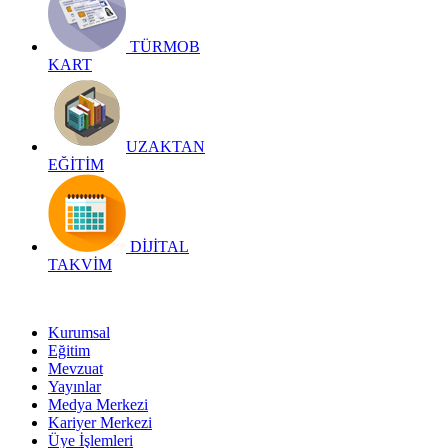
TÜRMOB
KART
UZAKTAN
EĞİTİM
DİJİTAL
TAKVİM
Kurumsal
Eğitim
Mevzuat
Yayınlar
Medya Merkezi
Kariyer Merkezi
Üye İşlemleri