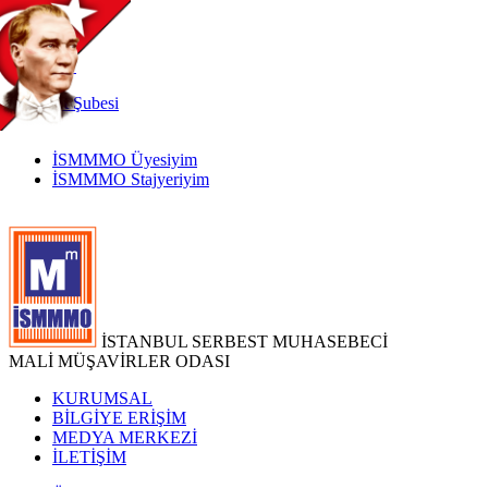
TR
|
EN
İnternet
Şubesi
İSMMMO Üyesiyim
İSMMMO Stajyeriyim
İSTANBUL SERBEST MUHASEBECİ
MALİ MÜŞAVİRLER ODASI
KURUMSAL
BİLGİYE ERİŞİM
MEDYA MERKEZİ
İLETİŞİM