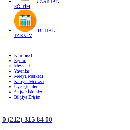
UZAKTAN
EĞİTİM
DİJİTAL
TAKVİM
Kurumsal
Eğitim
Mevzuat
Yayınlar
Medya Merkezi
Kariyer Merkezi
Üye İşlemleri
Stajyer İşlemleri
Bilgiye Erişim
0 (212)
315 84 00