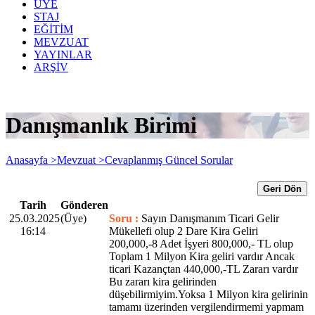
ÜYE
STAJ
EĞİTİM
MEVZUAT
YAYINLAR
ARŞİV
Danışmanlık Birimi
Anasayfa >
Mevzuat >
Cevaplanmış Güncel Sorular
Geri Dön
Tarih
Gönderen
25.03.2025
(Üye)
Soru :
Sayın Danışmanım Ticari Gelir
16:14
Mükellefi olup 2 Dare Kira Geliri
200,000,-8 Adet İşyeri 800,000,- TL olup
Toplam 1 Milyon Kira geliri vardır Ancak
ticari Kazançtan 440,000,-TL Zararı vardır
Bu zararı kira gelirinden
düşebilirmiyim.Yoksa 1 Milyon kira gelirinin
tamamı üzerinden vergilendirmemi yapmam