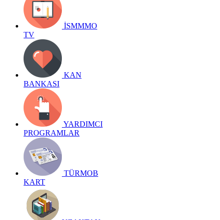
İSMMMO
TV
KAN
BANKASI
YARDIMCI
PROGRAMLAR
TÜRMOB
KART