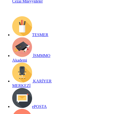
Cezai Müeyyideler
TESMER
İSMMMO
Akademi
KARİYER
MERKEZİ
ePOSTA