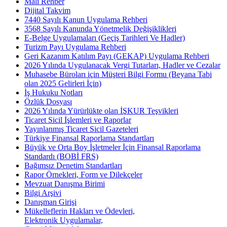
Mali Rehber
Dijital Takvim
7440 Sayılı Kanun Uygulama Rehberi
3568 Sayılı Kanunda Yönetmelik Değişiklikleri
E-Belge Uygulamaları (Geçiş Tarihleri Ve Hadler)
Turizm Payı Uygulama Rehberi
Geri Kazanım Katılım Payı (GEKAP) Uygulama Rehberi
2026 Yılında Uygulanacak Vergi Tutarları, Hadler ve Cezalar
Muhasebe Büroları için Müşteri Bilgi Formu (Beyana Tabi
olan 2025 Gelirleri İçin)
İş Hukuku Notları
Özlük Dosyası
2026 Yılında Yürürlükte olan İŞKUR Teşvikleri
Ticaret Sicil İşlemleri ve Raporlar
Yayınlanmış Ticaret Sicil Gazeteleri
Türkiye Finansal Raporlama Standartları
Büyük ve Orta Boy İşletmeler İçin Finansal Raporlama
Standardı (BOBİ FRS)
Bağımsız Denetim Standartları
Rapor Örnekleri, Form ve Dilekçeler
Mevzuat Danışma Birimi
Bilgi Arşivi
Danışman Girişi
Mükelleflerin Hakları ve Ödevleri,
Elektronik Uygulamalar,