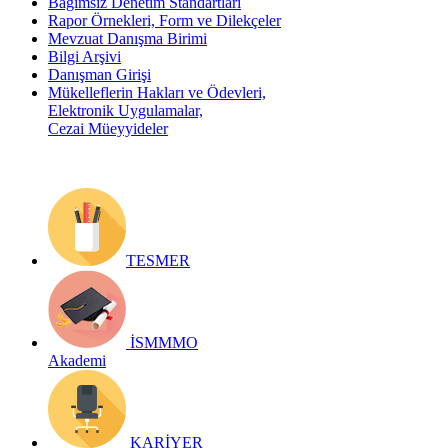
Bağımsız Denetim Standartları
Rapor Örnekleri, Form ve Dilekçeler
Mevzuat Danışma Birimi
Bilgi Arşivi
Danışman Girişi
Mükelleflerin Hakları ve Ödevleri,
Elektronik Uygulamalar,
Cezai Müeyyideler
TESMER
İSMMMO
Akademi
KARİYER