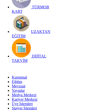
TÜRMOB
KART
UZAKTAN
EĞİTİM
DİJİTAL
TAKVİM
Kurumsal
Eğitim
Mevzuat
Yayınlar
Medya Merkezi
Kariyer Merkezi
Üye İşlemleri
Stajyer İşlemleri