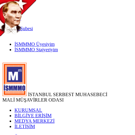
TR
|
EN
İnternet
Şubesi
İSMMMO Üyesiyim
İSMMMO Stajyeriyim
İSTANBUL SERBEST MUHASEBECİ
MALİ MÜŞAVİRLER ODASI
KURUMSAL
BİLGİYE ERİŞİM
MEDYA MERKEZİ
İLETİŞİM