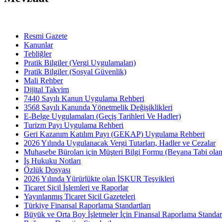
Resmi Gazete
Kanunlar
Tebliğler
Pratik Bilgiler (Vergi Uygulamaları)
Pratik Bilgiler (Sosyal Güvenlik)
Mali Rehber
Dijital Takvim
7440 Sayılı Kanun Uygulama Rehberi
3568 Sayılı Kanunda Yönetmelik Değişiklikleri
E-Belge Uygulamaları (Geçiş Tarihleri Ve Hadler)
Turizm Payı Uygulama Rehberi
Geri Kazanım Katılım Payı (GEKAP) Uygulama Rehberi
2026 Yılında Uygulanacak Vergi Tutarları, Hadler ve Cezalar
Muhasebe Büroları için Müşteri Bilgi Formu (Beyana Tabi olan 
İş Hukuku Notları
Özlük Dosyası
2026 Yılında Yürürlükte olan İŞKUR Teşvikleri
Ticaret Sicil İşlemleri ve Raporlar
Yayınlanmış Ticaret Sicil Gazeteleri
Türkiye Finansal Raporlama Standartları
Büyük ve Orta Boy İşletmeler İçin Finansal Raporlama Stand