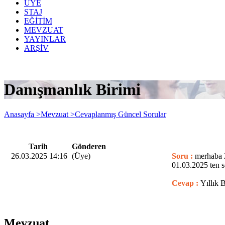
ÜYE
STAJ
EĞİTİM
MEVZUAT
YAYINLAR
ARŞİV
Danışmanlık Birimi
Anasayfa >
Mevzuat >
Cevaplanmış Güncel Sorular
Tarih
Gönderen
26.03.2025 14:16
(Üye)
Soru :
merhaba 2
01.03.2025 ten 
Cevap :
Yıllık 
Mevzuat