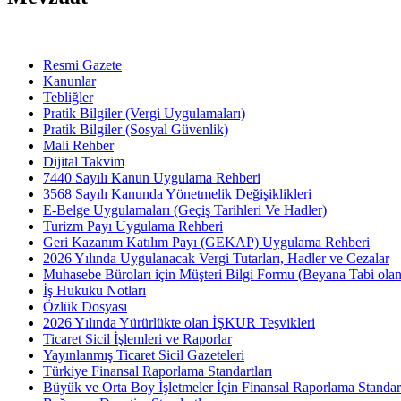
Resmi Gazete
Kanunlar
Tebliğler
Pratik Bilgiler (Vergi Uygulamaları)
Pratik Bilgiler (Sosyal Güvenlik)
Mali Rehber
Dijital Takvim
7440 Sayılı Kanun Uygulama Rehberi
3568 Sayılı Kanunda Yönetmelik Değişiklikleri
E-Belge Uygulamaları (Geçiş Tarihleri Ve Hadler)
Turizm Payı Uygulama Rehberi
Geri Kazanım Katılım Payı (GEKAP) Uygulama Rehberi
2026 Yılında Uygulanacak Vergi Tutarları, Hadler ve Cezalar
Muhasebe Büroları için Müşteri Bilgi Formu (Beyana Tabi olan 
İş Hukuku Notları
Özlük Dosyası
2026 Yılında Yürürlükte olan İŞKUR Teşvikleri
Ticaret Sicil İşlemleri ve Raporlar
Yayınlanmış Ticaret Sicil Gazeteleri
Türkiye Finansal Raporlama Standartları
Büyük ve Orta Boy İşletmeler İçin Finansal Raporlama Stand