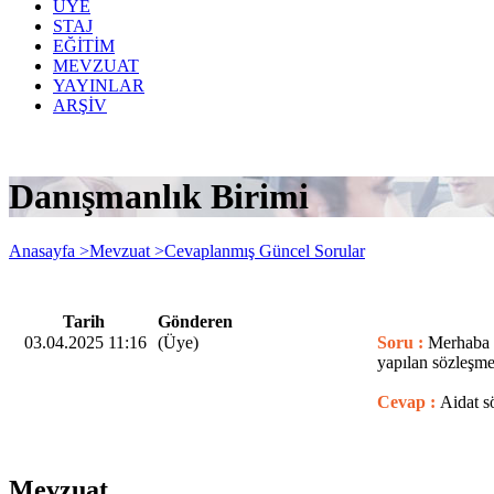
ÜYE
STAJ
EĞİTİM
MEVZUAT
YAYINLAR
ARŞİV
Danışmanlık Birimi
Anasayfa >
Mevzuat >
Cevaplanmış Güncel Sorular
Tarih
Gönderen
03.04.2025 11:16
(Üye)
Soru :
Merhaba Ü
yapılan sözleşme
Cevap :
Aidat s
Mevzuat