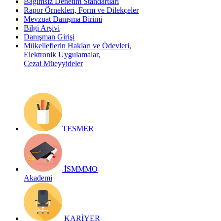
Bağımsız Denetim Standartları
Rapor Örnekleri, Form ve Dilekçeler
Mevzuat Danışma Birimi
Bilgi Arşivi
Danışman Girişi
Mükelleflerin Hakları ve Ödevleri,
Elektronik Uygulamalar,
Cezai Müeyyideler
TESMER
İSMMMO
Akademi
KARİYER