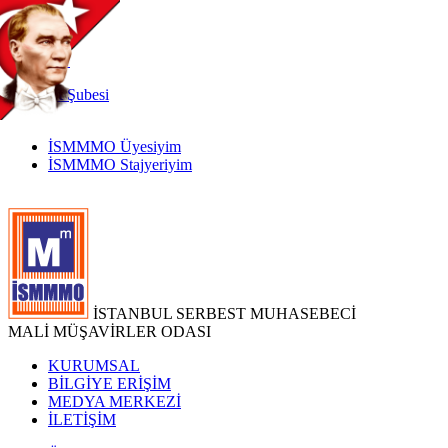
TR
|
EN
İnternet
Şubesi
İSMMMO Üyesiyim
İSMMMO Stajyeriyim
İSTANBUL SERBEST MUHASEBECİ
MALİ MÜŞAVİRLER ODASI
KURUMSAL
BİLGİYE ERİŞİM
MEDYA MERKEZİ
İLETİŞİM