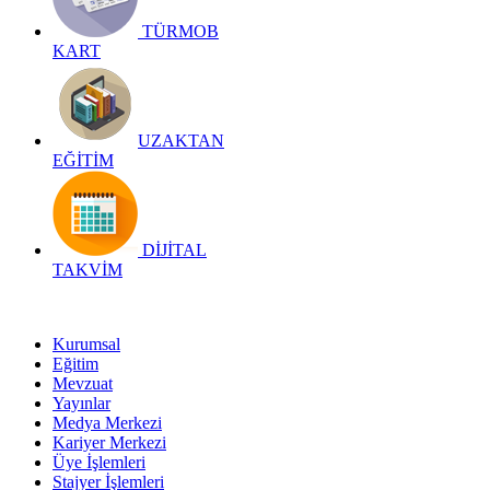
TÜRMOB
KART
UZAKTAN
EĞİTİM
DİJİTAL
TAKVİM
Kurumsal
Eğitim
Mevzuat
Yayınlar
Medya Merkezi
Kariyer Merkezi
Üye İşlemleri
Stajyer İşlemleri