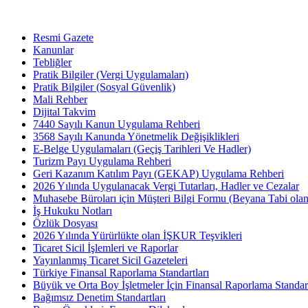
Resmi Gazete
Kanunlar
Tebliğler
Pratik Bilgiler (Vergi Uygulamaları)
Pratik Bilgiler (Sosyal Güvenlik)
Mali Rehber
Dijital Takvim
7440 Sayılı Kanun Uygulama Rehberi
3568 Sayılı Kanunda Yönetmelik Değişiklikleri
E-Belge Uygulamaları (Geçiş Tarihleri Ve Hadler)
Turizm Payı Uygulama Rehberi
Geri Kazanım Katılım Payı (GEKAP) Uygulama Rehberi
2026 Yılında Uygulanacak Vergi Tutarları, Hadler ve Cezalar
Muhasebe Büroları için Müşteri Bilgi Formu (Beyana Tabi olan 
İş Hukuku Notları
Özlük Dosyası
2026 Yılında Yürürlükte olan İŞKUR Teşvikleri
Ticaret Sicil İşlemleri ve Raporlar
Yayınlanmış Ticaret Sicil Gazeteleri
Türkiye Finansal Raporlama Standartları
Büyük ve Orta Boy İşletmeler İçin Finansal Raporlama Stand
Bağımsız Denetim Standartları