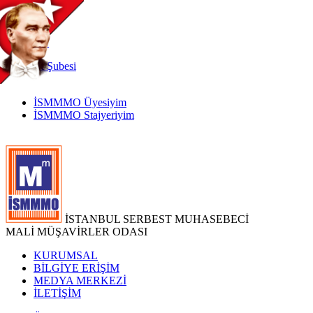
TR
|
EN
İnternet
Şubesi
İSMMMO Üyesiyim
İSMMMO Stajyeriyim
İSTANBUL SERBEST MUHASEBECİ
MALİ MÜŞAVİRLER ODASI
KURUMSAL
BİLGİYE ERİŞİM
MEDYA MERKEZİ
İLETİŞİM