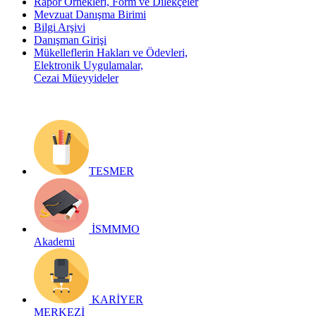
Rapor Örnekleri, Form ve Dilekçeler
Mevzuat Danışma Birimi
Bilgi Arşivi
Danışman Girişi
Mükelleflerin Hakları ve Ödevleri,
Elektronik Uygulamalar,
Cezai Müeyyideler
TESMER
İSMMMO
Akademi
KARİYER
MERKEZİ