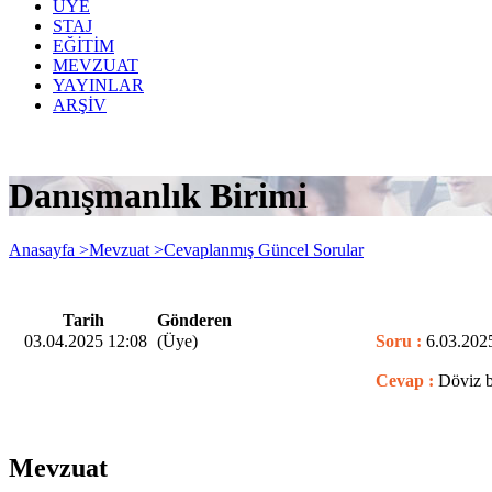
ÜYE
STAJ
EĞİTİM
MEVZUAT
YAYINLAR
ARŞİV
Danışmanlık Birimi
Anasayfa >
Mevzuat >
Cevaplanmış Güncel Sorular
Tarih
Gönderen
03.04.2025 12:08
(Üye)
Soru :
6.03.2025
Cevap :
Döviz b
Mevzuat