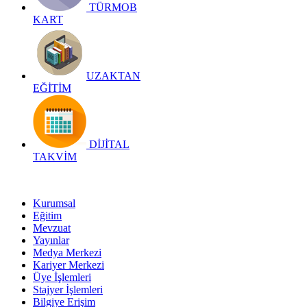
TÜRMOB
KART
UZAKTAN
EĞİTİM
DİJİTAL
TAKVİM
Kurumsal
Eğitim
Mevzuat
Yayınlar
Medya Merkezi
Kariyer Merkezi
Üye İşlemleri
Stajyer İşlemleri
Bilgiye Erişim