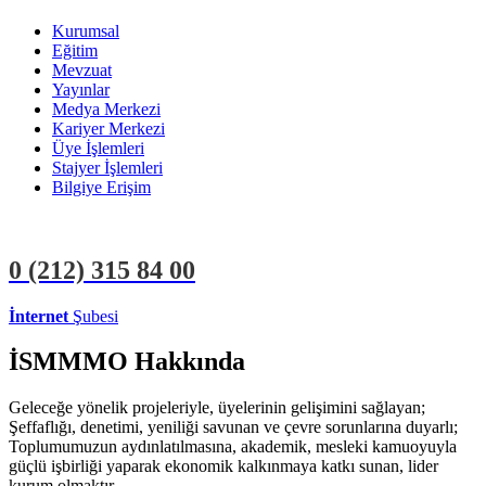
Kurumsal
Eğitim
Mevzuat
Yayınlar
Medya Merkezi
Kariyer Merkezi
Üye İşlemleri
Stajyer İşlemleri
Bilgiye Erişim
0 (212)
315 84 00
İnternet
Şubesi
ÜYE İŞLEMLERİ
STAJYER İŞLEMLERİ
İSMMMO Hakkında
Geleceğe yönelik projeleriyle, üyelerinin gelişimini sağlayan;
Şeffaflığı, denetimi, yeniliği savunan ve çevre sorunlarına duyarlı;
Toplumumuzun aydınlatılmasına, akademik, mesleki kamuoyuyla
güçlü işbirliği yaparak ekonomik kalkınmaya katkı sunan, lider
kurum olmaktır.