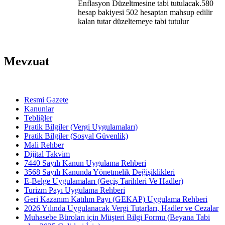
Enflasyon Düzeltmesine tabi tutulacak.580
hesap bakiyesi 502 hesaptan mahsup edilir
kalan tutar düzeltemeye tabi tutulur
Mevzuat
Resmi Gazete
Kanunlar
Tebliğler
Pratik Bilgiler (Vergi Uygulamaları)
Pratik Bilgiler (Sosyal Güvenlik)
Mali Rehber
Dijital Takvim
7440 Sayılı Kanun Uygulama Rehberi
3568 Sayılı Kanunda Yönetmelik Değişiklikleri
E-Belge Uygulamaları (Geçiş Tarihleri Ve Hadler)
Turizm Payı Uygulama Rehberi
Geri Kazanım Katılım Payı (GEKAP) Uygulama Rehberi
2026 Yılında Uygulanacak Vergi Tutarları, Hadler ve Cezalar
Muhasebe Büroları için Müşteri Bilgi Formu (Beyana Tabi