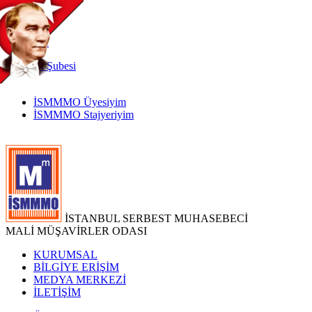
TR
|
EN
İnternet
Şubesi
İSMMMO Üyesiyim
İSMMMO Stajyeriyim
İSTANBUL SERBEST MUHASEBECİ
MALİ MÜŞAVİRLER ODASI
KURUMSAL
BİLGİYE ERİŞİM
MEDYA MERKEZİ
İLETİŞİM