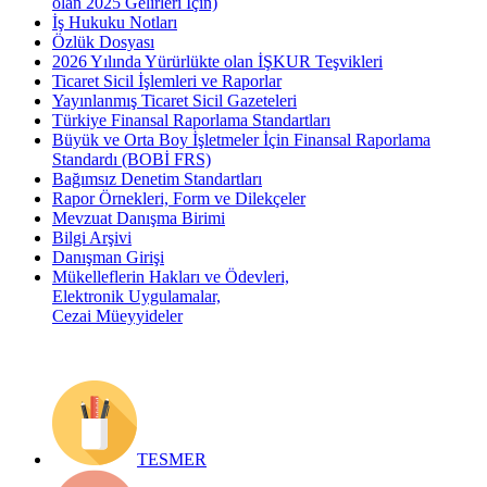
olan 2025 Gelirleri İçin)
İş Hukuku Notları
Özlük Dosyası
2026 Yılında Yürürlükte olan İŞKUR Teşvikleri
Ticaret Sicil İşlemleri ve Raporlar
Yayınlanmış Ticaret Sicil Gazeteleri
Türkiye Finansal Raporlama Standartları
Büyük ve Orta Boy İşletmeler İçin Finansal Raporlama
Standardı (BOBİ FRS)
Bağımsız Denetim Standartları
Rapor Örnekleri, Form ve Dilekçeler
Mevzuat Danışma Birimi
Bilgi Arşivi
Danışman Girişi
Mükelleflerin Hakları ve Ödevleri,
Elektronik Uygulamalar,
Cezai Müeyyideler
TESMER