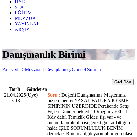
ÜYE
STAJ
EĞİTİM
MEVZUAT
YAYINLAR
ARŞİV
Danışmanlık Birimi
Anasayfa >
Mevzuat >
Cevaplanmış Güncel Sorular
Geri Dön
Tarih
Gönderen
21.04.2025
(Üye)
Soru :
Değerli Danışmanım. Müşterimiz
13:13
bizlere her ay YASAL FATURA KESME
SINIRININ ÜZERİNDE Perakende Satış
Fişleri Göndermektedir. Örneğin 7500 TL
Kdv dahil Temizlik Gİderi fişi var - ve
bunun faturalı olması gerektiğini anlattığım
halde İŞLE SORUMLULUK BENİM
demekte. Bununla ilgili yarın öbür gün olası