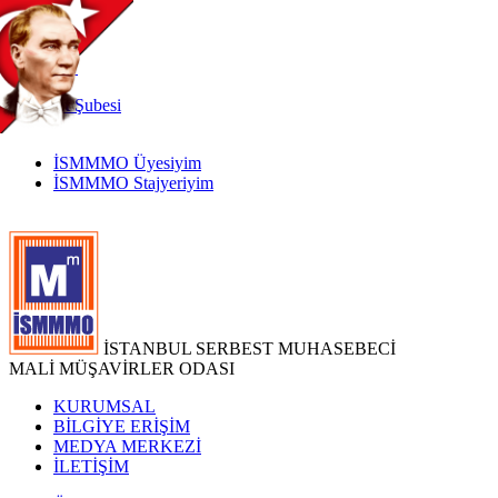
TR
|
EN
İnternet
Şubesi
İSMMMO Üyesiyim
İSMMMO Stajyeriyim
İSTANBUL SERBEST MUHASEBECİ
MALİ MÜŞAVİRLER ODASI
KURUMSAL
BİLGİYE ERİŞİM
MEDYA MERKEZİ
İLETİŞİM