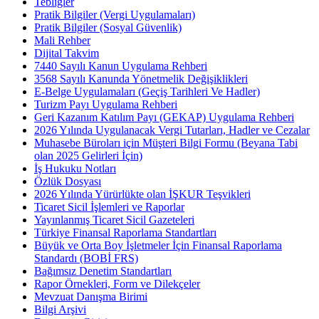
Tebliğler
Pratik Bilgiler (Vergi Uygulamaları)
Pratik Bilgiler (Sosyal Güvenlik)
Mali Rehber
Dijital Takvim
7440 Sayılı Kanun Uygulama Rehberi
3568 Sayılı Kanunda Yönetmelik Değişiklikleri
E-Belge Uygulamaları (Geçiş Tarihleri Ve Hadler)
Turizm Payı Uygulama Rehberi
Geri Kazanım Katılım Payı (GEKAP) Uygulama Rehberi
2026 Yılında Uygulanacak Vergi Tutarları, Hadler ve Cezalar
Muhasebe Büroları için Müşteri Bilgi Formu (Beyana Tabi
olan 2025 Gelirleri İçin)
İş Hukuku Notları
Özlük Dosyası
2026 Yılında Yürürlükte olan İŞKUR Teşvikleri
Ticaret Sicil İşlemleri ve Raporlar
Yayınlanmış Ticaret Sicil Gazeteleri
Türkiye Finansal Raporlama Standartları
Büyük ve Orta Boy İşletmeler İçin Finansal Raporlama
Standardı (BOBİ FRS)
Bağımsız Denetim Standartları
Rapor Örnekleri, Form ve Dilekçeler
Mevzuat Danışma Birimi
Bilgi Arşivi