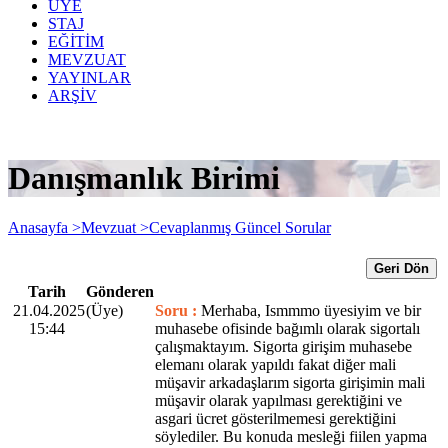
ÜYE
STAJ
EĞİTİM
MEVZUAT
YAYINLAR
ARŞİV
Danışmanlık Birimi
Anasayfa >
Mevzuat >
Cevaplanmış Güncel Sorular
Geri Dön
Tarih
Gönderen
21.04.2025
(Üye)
Soru :
Merhaba, Ismmmo üyesiyim ve bir
15:44
muhasebe ofisinde bağımlı olarak sigortalı
çalışmaktayım. Sigorta girişim muhasebe
elemanı olarak yapıldı fakat diğer mali
müşavir arkadaşlarım sigorta girişimin mali
müşavir olarak yapılması gerektiğini ve
asgari ücret gösterilmemesi gerektiğini
söylediler. Bu konuda mesleği fiilen yapma