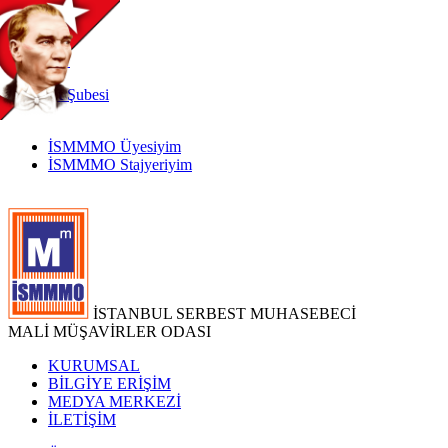
TR
|
EN
İnternet
Şubesi
İSMMMO Üyesiyim
İSMMMO Stajyeriyim
İSTANBUL SERBEST MUHASEBECİ
MALİ MÜŞAVİRLER ODASI
KURUMSAL
BİLGİYE ERİŞİM
MEDYA MERKEZİ
İLETİŞİM