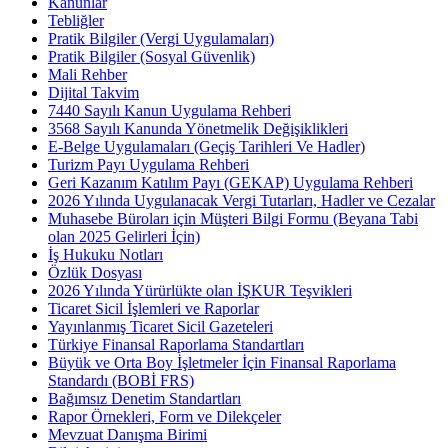
Kanunlar
Tebliğler
Pratik Bilgiler (Vergi Uygulamaları)
Pratik Bilgiler (Sosyal Güvenlik)
Mali Rehber
Dijital Takvim
7440 Sayılı Kanun Uygulama Rehberi
3568 Sayılı Kanunda Yönetmelik Değişiklikleri
E-Belge Uygulamaları (Geçiş Tarihleri Ve Hadler)
Turizm Payı Uygulama Rehberi
Geri Kazanım Katılım Payı (GEKAP) Uygulama Rehberi
2026 Yılında Uygulanacak Vergi Tutarları, Hadler ve Cezalar
Muhasebe Büroları için Müşteri Bilgi Formu (Beyana Tabi
olan 2025 Gelirleri İçin)
İş Hukuku Notları
Özlük Dosyası
2026 Yılında Yürürlükte olan İŞKUR Teşvikleri
Ticaret Sicil İşlemleri ve Raporlar
Yayınlanmış Ticaret Sicil Gazeteleri
Türkiye Finansal Raporlama Standartları
Büyük ve Orta Boy İşletmeler İçin Finansal Raporlama
Standardı (BOBİ FRS)
Bağımsız Denetim Standartları
Rapor Örnekleri, Form ve Dilekçeler
Mevzuat Danışma Birimi