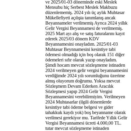
ve 2025/01-03 döneminde eski Meslek
Mensubu hiç Serbest Meslek Makbuzu
düzenlememiş. 2024 yılı üç aylık Muhtasar
Mükellefiyeti açılışta tanımlanış ancak
Beyannameler verilmemiş Ayrıca 2024 yıllık
Gelir Vergisi Beyannamesi de verilmemiş.
2025 Mart ayı alış ve satış faturalarını kayıt
ederek 2025/03 dönem KDV
Beyannamesini onayladım. 2025/01-03
Muhtasar Beynnamesini kesintiye tabi
ödemesi olmadığı için boş olarak 151 diğer
ödemeleri sıfır olarak yazıp onayladım.
Şimdi hocam mevcut sözleşmeme istinaden
2024 verilmeyen gelir vergisi beyannamesini
verdiğimde 2024 yılı sorumluğunu üzerime
almış oluyorum doğrumu. Yoksa mevcut
Sözleşmem Devam Ederken Aracılık
Sözleşmesi yapıp 2024 Gelir Vergisi
Beyannamesini verebilirmiyim. Verilmeyen
2024 Muhtasarlar (ilgili dönemlerde
kesintiye tabi ödeme belgesi ve gider
tahakkuk kaydı yok) boş beyanname olarak
verilmesi gerekiyor mu. Tarifede Yıllık Gelir
Vergisi Beyannamesi ücreti 4.000,00 TL.
tutar mevcut sözleşmeme istinaden