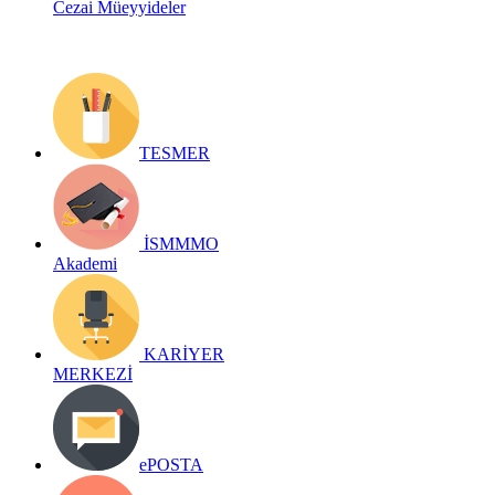
Cezai Müeyyideler
TESMER
İSMMMO
Akademi
KARİYER
MERKEZİ
ePOSTA