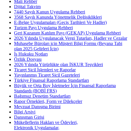
Mali Rehber
Dijital Takvim
7440 Sayılı Kanun Uygulama Rehberi
3568 Sayılı Kanunda Yönetmelik Değişiklikleri
E-Belge Uygulamaları (Geçiş Tarihleri Ve Hadler)
Turizm Payı Uygulama Rehberi
Geri Kazanım Katılım Payı (GEKAP) Uygulama Rehberi
2026 Yılında Uygulanacak Vergi Tutarları, Hadler ve Cezalar
Muhasebe Büroları için Müşteri Bilgi Formu (Beyana Tabi
olan 2025 Gelirleri İçin)
İş Hukuku Notları
Özlük Dosyası
2026 Yılında Yürürlükte olan İŞKUR Teşvikleri
Ticaret Sicil İşlemleri ve Raporlar
Yayınlanmış Ticaret Sicil Gazeteleri
Türkiye Finansal Raporlama Standartları
Büyük ve Orta Boy İşletmeler İçin Finansal Raporlama
Standardı (BOBİ FRS)
Bağımsız Denetim Standartları
Rapor Örnekleri, Form ve Dilekçeler
Mevzuat Danışma Birimi
Bilgi Arşivi
Danışman Girişi
Mükelleflerin Hakları ve Ödevleri,
Elektronik Uygulamalar,