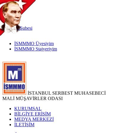
TR
|
EN
İnternet
Şubesi
İSMMMO Üyesiyim
İSMMMO Stajyeriyim
İSTANBUL SERBEST MUHASEBECİ
MALİ MÜŞAVİRLER ODASI
KURUMSAL
BİLGİYE ERİŞİM
MEDYA MERKEZİ
İLETİŞİM