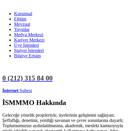
Kurumsal
Eğitim
Mevzuat
Yayınlar
Medya Merkezi
Kariyer Merkezi
Üye İşlemleri
Stajyer İşlemleri
Bilgiye Erişim
0 (212)
315 84 00
İnternet
Şubesi
ÜYE İŞLEMLERİ
STAJYER İŞLEMLERİ
İSMMMO Hakkında
Geleceğe yönelik projeleriyle, üyelerinin gelişimini sağlayan;
Şeffaflığı, denetimi, yeniliği savunan ve çevre sorunlarına duyarlı;
Toplumumuzun aydınlatılmasına, akademik, mesleki kamuoyuyla
güçlü işbirliği yaparak ekonomik kalkınmaya katkı sunan, lider