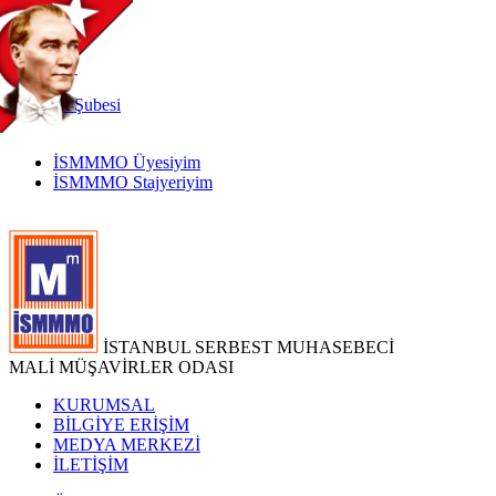
TR
|
EN
İnternet
Şubesi
İSMMMO Üyesiyim
İSMMMO Stajyeriyim
İSTANBUL SERBEST MUHASEBECİ
MALİ MÜŞAVİRLER ODASI
KURUMSAL
BİLGİYE ERİŞİM
MEDYA MERKEZİ
İLETİŞİM