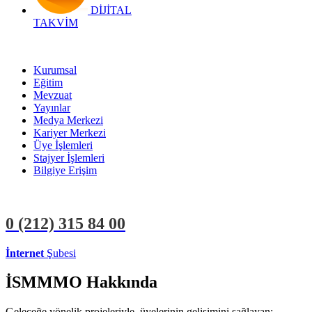
DİJİTAL
TAKVİM
Kurumsal
Eğitim
Mevzuat
Yayınlar
Medya Merkezi
Kariyer Merkezi
Üye İşlemleri
Stajyer İşlemleri
Bilgiye Erişim
0 (212)
315 84 00
İnternet
Şubesi
ÜYE İŞLEMLERİ
STAJYER İŞLEMLERİ
İSMMMO Hakkında
Geleceğe yönelik projeleriyle, üyelerinin gelişimini sağlayan;