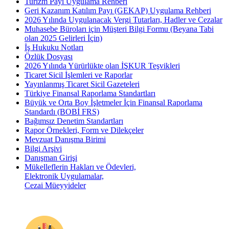
Turizm Payı Uygulama Rehberi
Geri Kazanım Katılım Payı (GEKAP) Uygulama Rehberi
2026 Yılında Uygulanacak Vergi Tutarları, Hadler ve Cezalar
Muhasebe Büroları için Müşteri Bilgi Formu (Beyana Tabi
olan 2025 Gelirleri İçin)
İş Hukuku Notları
Özlük Dosyası
2026 Yılında Yürürlükte olan İŞKUR Teşvikleri
Ticaret Sicil İşlemleri ve Raporlar
Yayınlanmış Ticaret Sicil Gazeteleri
Türkiye Finansal Raporlama Standartları
Büyük ve Orta Boy İşletmeler İçin Finansal Raporlama
Standardı (BOBİ FRS)
Bağımsız Denetim Standartları
Rapor Örnekleri, Form ve Dilekçeler
Mevzuat Danışma Birimi
Bilgi Arşivi
Danışman Girişi
Mükelleflerin Hakları ve Ödevleri,
Elektronik Uygulamalar,
Cezai Müeyyideler