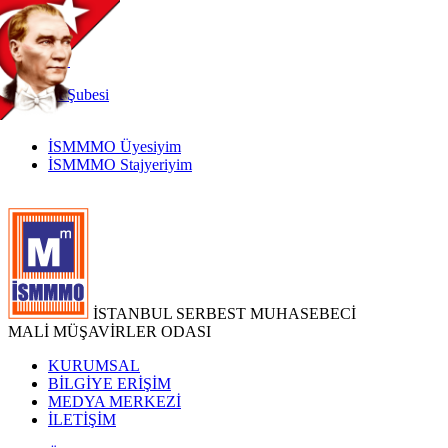
TR
|
EN
İnternet
Şubesi
İSMMMO Üyesiyim
İSMMMO Stajyeriyim
İSTANBUL SERBEST MUHASEBECİ
MALİ MÜŞAVİRLER ODASI
KURUMSAL
BİLGİYE ERİŞİM
MEDYA MERKEZİ
İLETİŞİM