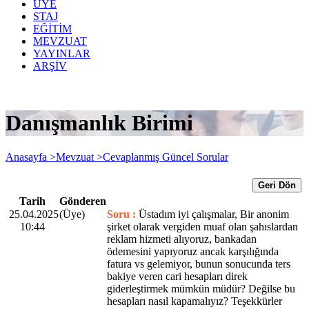
ÜYE
STAJ
EĞİTİM
MEVZUAT
YAYINLAR
ARŞİV
Danışmanlık Birimi
Anasayfa >
Mevzuat >
Cevaplanmış Güncel Sorular
Geri Dön
Tarih
Gönderen
25.04.2025
(Üye)
Soru :
Üstadım iyi çalışmalar, Bir anonim
10:44
şirket olarak vergiden muaf olan şahıslardan
reklam hizmeti alıyoruz, bankadan
ödemesini yapıyoruz ancak karşılığında
fatura vs gelemiyor, bunun sonucunda ters
bakiye veren cari hesapları direk
giderleştirmek mümkün müdür? Değilse bu
hesapları nasıl kapamalıyız? Teşekkürler