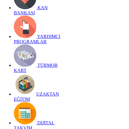
KAN
BANKASI
YARDIMCI
PROGRAMLAR
TÜRMOB
KART
UZAKTAN
EĞİTİM
DİJİTAL
TAKVİM