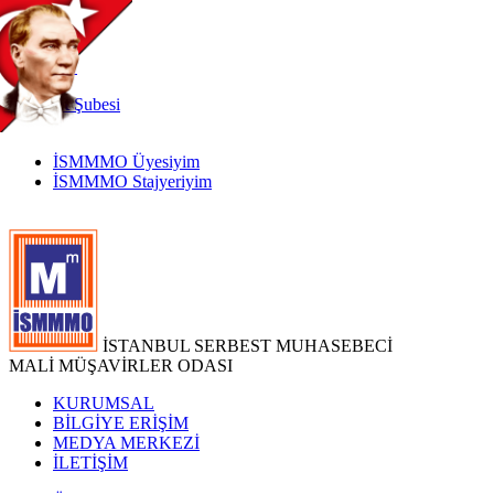
TR
|
EN
İnternet
Şubesi
İSMMMO Üyesiyim
İSMMMO Stajyeriyim
İSTANBUL SERBEST MUHASEBECİ
MALİ MÜŞAVİRLER ODASI
KURUMSAL
BİLGİYE ERİŞİM
MEDYA MERKEZİ
İLETİŞİM