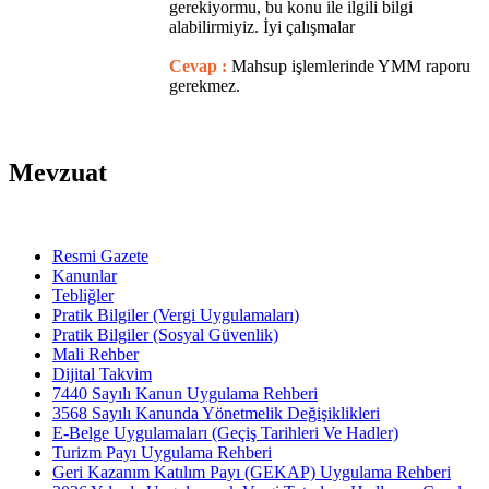
gerekiyormu, bu konu ile ilgili bilgi
alabilirmiyiz. İyi çalışmalar
Cevap :
Mahsup işlemlerinde YMM raporu
gerekmez.
Mevzuat
Resmi Gazete
Kanunlar
Tebliğler
Pratik Bilgiler (Vergi Uygulamaları)
Pratik Bilgiler (Sosyal Güvenlik)
Mali Rehber
Dijital Takvim
7440 Sayılı Kanun Uygulama Rehberi
3568 Sayılı Kanunda Yönetmelik Değişiklikleri
E-Belge Uygulamaları (Geçiş Tarihleri Ve Hadler)
Turizm Payı Uygulama Rehberi
Geri Kazanım Katılım Payı (GEKAP) Uygulama Rehberi