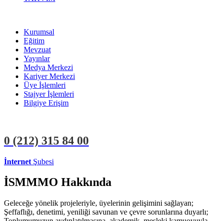
Kurumsal
Eğitim
Mevzuat
Yayınlar
Medya Merkezi
Kariyer Merkezi
Üye İşlemleri
Stajyer İşlemleri
Bilgiye Erişim
0 (212)
315 84 00
İnternet
Şubesi
ÜYE İŞLEMLERİ
STAJYER İŞLEMLERİ
İSMMMO Hakkında
Geleceğe yönelik projeleriyle, üyelerinin gelişimini sağlayan;
Şeffaflığı, denetimi, yeniliği savunan ve çevre sorunlarına duyarlı;
Toplumumuzun aydınlatılmasına, akademik, mesleki kamuoyuyla