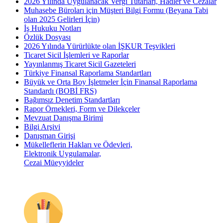
2026 Yılında Uygulanacak Vergi Tutarları, Hadler ve Cezalar
Muhasebe Büroları için Müşteri Bilgi Formu (Beyana Tabi
olan 2025 Gelirleri İçin)
İş Hukuku Notları
Özlük Dosyası
2026 Yılında Yürürlükte olan İŞKUR Teşvikleri
Ticaret Sicil İşlemleri ve Raporlar
Yayınlanmış Ticaret Sicil Gazeteleri
Türkiye Finansal Raporlama Standartları
Büyük ve Orta Boy İşletmeler İçin Finansal Raporlama
Standardı (BOBİ FRS)
Bağımsız Denetim Standartları
Rapor Örnekleri, Form ve Dilekçeler
Mevzuat Danışma Birimi
Bilgi Arşivi
Danışman Girişi
Mükelleflerin Hakları ve Ödevleri,
Elektronik Uygulamalar,
Cezai Müeyyideler