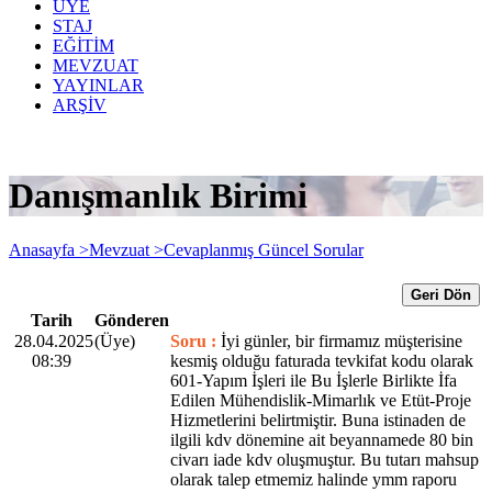
ÜYE
STAJ
EĞİTİM
MEVZUAT
YAYINLAR
ARŞİV
Danışmanlık Birimi
Anasayfa >
Mevzuat >
Cevaplanmış Güncel Sorular
Geri Dön
Tarih
Gönderen
28.04.2025
(Üye)
Soru :
İyi günler, bir firmamız müşterisine
08:39
kesmiş olduğu faturada tevkifat kodu olarak
601-Yapım İşleri ile Bu İşlerle Birlikte İfa
Edilen Mühendislik-Mimarlık ve Etüt-Proje
Hizmetlerini belirtmiştir. Buna istinaden de
ilgili kdv dönemine ait beyannamede 80 bin
civarı iade kdv oluşmuştur. Bu tutarı mahsup
olarak talep etmemiz halinde ymm raporu