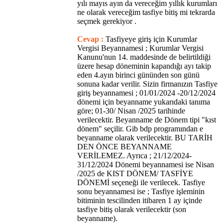
yılı mayıs ayın da vereceğim yıllık kurumları
ne olarak vereceğim tasfiye bitiş mi tekrarda
seçmek gerekiyor .
Cevap :
Tasfiyeye giriş için Kurumlar
Vergisi Beyannamesi ; Kurumlar Vergisi
Kanunu'nun 14. maddesinde de belirtildiği
üzere hesap döneminin kapandığı ayı takip
eden 4.ayın birinci gününden son günü
sonuna kadar verilir. Sizin firmanızın Tasfiye
giriş beyannamesi ; 01/01/2024 -20/12/2024
dönemi için beyanname yukarıdaki tanıma
göre; 01-30/ Nisan /2025 tarihinde
verilecektir. Beyanname de Dönem tipi "kıst
dönem" seçilir. Gib bdp programından e
beyanname olarak verilecektir. BU TARİH
DEN ÖNCE BEYANNAME
VERİLEMEZ. Ayrıca ; 21/12/2024-
31/12/2024 Dönemi beyannamesi ise Nisan
/2025 de KIST DÖNEM/ TASFİYE
DÖNEMİ seçeneği ile verilecek. Tasfiye
sonu beyannamesi ise ; Tasfiye işleminin
bitiminin tescilinden itibaren 1 ay içinde
tasfiye bitiş olarak verilecektir (son
beyanname).