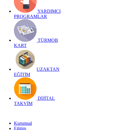
YARDIMCI
PROGRAMLAR
TÜRMOB
KART
UZAKTAN
EĞİTİM
DİJİTAL
TAKVİM
Kurumsal
Eğitim