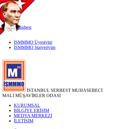
TR
|
EN
İnternet
Şubesi
İSMMMO Üyesiyim
İSMMMO Stajyeriyim
İSTANBUL SERBEST MUHASEBECİ
MALİ MÜŞAVİRLER ODASI
KURUMSAL
BİLGİYE ERİŞİM
MEDYA MERKEZİ
İLETİŞİM