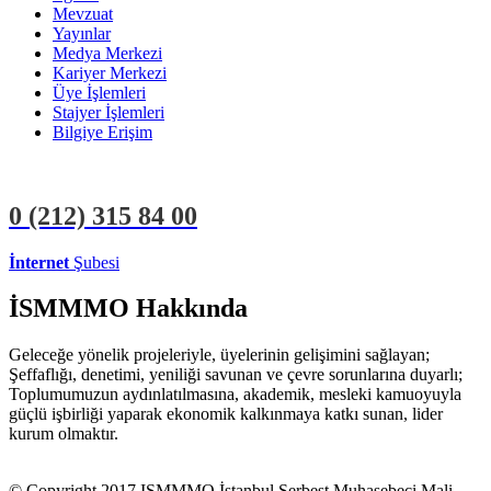
Mevzuat
Yayınlar
Medya Merkezi
Kariyer Merkezi
Üye İşlemleri
Stajyer İşlemleri
Bilgiye Erişim
0 (212)
315 84 00
İnternet
Şubesi
ÜYE İŞLEMLERİ
STAJYER İŞLEMLERİ
İSMMMO Hakkında
Geleceğe yönelik projeleriyle, üyelerinin gelişimini sağlayan;
Şeffaflığı, denetimi, yeniliği savunan ve çevre sorunlarına duyarlı;
Toplumumuzun aydınlatılmasına, akademik, mesleki kamuoyuyla
güçlü işbirliği yaparak ekonomik kalkınmaya katkı sunan, lider
kurum olmaktır.
© Copyright 2017 ISMMMO İstanbul Serbest Muhasebeci Mali