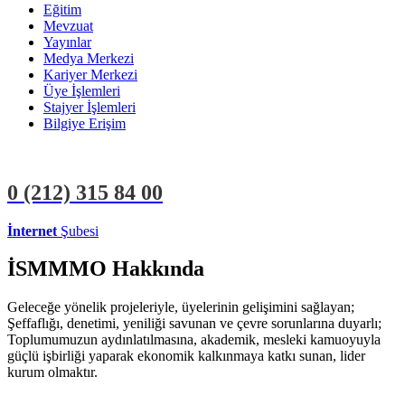
Eğitim
Mevzuat
Yayınlar
Medya Merkezi
Kariyer Merkezi
Üye İşlemleri
Stajyer İşlemleri
Bilgiye Erişim
0 (212)
315 84 00
İnternet
Şubesi
ÜYE İŞLEMLERİ
STAJYER İŞLEMLERİ
İSMMMO Hakkında
Geleceğe yönelik projeleriyle, üyelerinin gelişimini sağlayan;
Şeffaflığı, denetimi, yeniliği savunan ve çevre sorunlarına duyarlı;
Toplumumuzun aydınlatılmasına, akademik, mesleki kamuoyuyla
güçlü işbirliği yaparak ekonomik kalkınmaya katkı sunan, lider
kurum olmaktır.