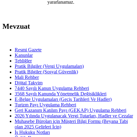
yararlanamaz.
Mevzuat
Resmi Gazete
Kanunlar
Tebliğler
Pratik Bilgiler (Vergi Uygulamaları)
Pratik Bilgiler (Sosyal Güvenlik)
Mali Rehber
Dijital Takvim
7440 Sayılı Kanun Uygulama Rehberi
3568 Sayılı Kanunda Yönetmelik Değişiklikleri
E-Belge Uygulamaları (Geçiş Tarihleri Ve Hadler)
Turizm Payı Uygulama Rehberi
Geri Kazanım Katılım Payı (GEKAP) Uygulama Rehberi
2026 Yılında Uygulanacak Vergi Tutarları, Hadler ve Cezalar
Muhasebe Büroları için Müşteri Bilgi Formu (Beyana Tabi
olan 2025 Gelirleri İçin)
İş Hukuku Notları