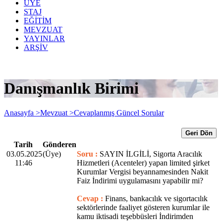
ÜYE
STAJ
EĞİTİM
MEVZUAT
YAYINLAR
ARŞİV
Danışmanlık Birimi
Anasayfa >
Mevzuat >
Cevaplanmış Güncel Sorular
Geri Dön
Tarih
Gönderen
03.05.2025
(Üye)
Soru :
SAYIN İLGİLİ, Sigorta Aracılık
11:46
Hizmetleri (Acenteler) yapan limited şirket
Kurumlar Vergisi beyannamesinden Nakit
Faiz İndirimi uygulamasını yapabilir mi?
Cevap :
Finans, bankacılık ve sigortacılık
sektörlerinde faaliyet gösteren kurumlar ile
kamu iktisadi teşebbüsleri İndirimden