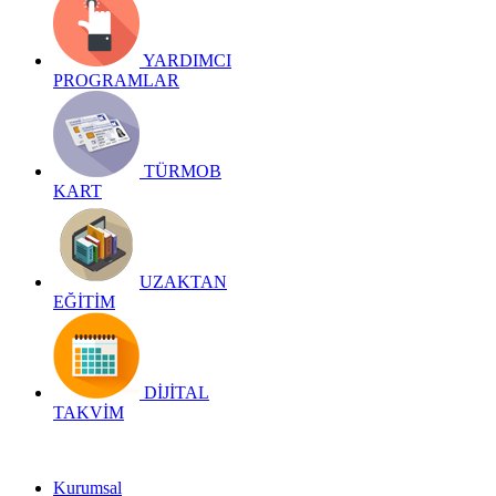
YARDIMCI
PROGRAMLAR
TÜRMOB
KART
UZAKTAN
EĞİTİM
DİJİTAL
TAKVİM
Kurumsal