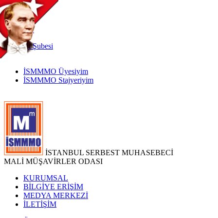
TR
|
EN
İnternet
Şubesi
İSMMMO Üyesiyim
İSMMMO Stajyeriyim
İSTANBUL SERBEST MUHASEBECİ
MALİ MÜŞAVİRLER ODASI
KURUMSAL
BİLGİYE ERİŞİM
MEDYA MERKEZİ
İLETİŞİM