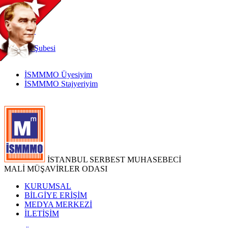
TR
|
EN
İnternet
Şubesi
İSMMMO Üyesiyim
İSMMMO Stajyeriyim
İSTANBUL SERBEST MUHASEBECİ
MALİ MÜŞAVİRLER ODASI
KURUMSAL
BİLGİYE ERİŞİM
MEDYA MERKEZİ
İLETİŞİM