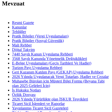
Mevzuat
Resmi Gazete
Kanunlar
Tebliğler
Pratik Bilgiler (Vergi Uygulamaları)
Pratik Bilgiler (Sosyal Güvenlik)
Mali Rehber
Dijital Takvim
7440 Sayılı Kanun Uygulama Rehberi
3568 Sayılı Kanunda Yönetmelik Değişiklikleri
E-Belge Uygulamaları (Geçiş Tarihleri Ve Hadler)
Turizm Payı Uygulama Rehberi
Geri Kazanım Katılım Payı (GEKAP) Uygulama Rehberi
2026 Yılında Uygulanacak Vergi Tutarları, Hadler ve Cezalar
Muhasebe Büroları için Müşteri Bilgi Formu (Beyana Tabi
olan 2025 Gelirleri İçin)
İş Hukuku Notları
Özlük Dosyası
2026 Yılında Yürürlükte olan İŞKUR Teşvikleri
Ticaret Sicil İşlemleri ve Raporlar
Yayınlanmış Ticaret Sicil Gazeteleri