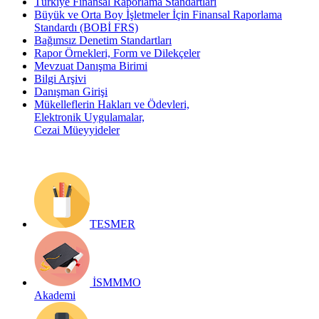
Türkiye Finansal Raporlama Standartları
Büyük ve Orta Boy İşletmeler İçin Finansal Raporlama
Standardı (BOBİ FRS)
Bağımsız Denetim Standartları
Rapor Örnekleri, Form ve Dilekçeler
Mevzuat Danışma Birimi
Bilgi Arşivi
Danışman Girişi
Mükelleflerin Hakları ve Ödevleri,
Elektronik Uygulamalar,
Cezai Müeyyideler
TESMER
İSMMMO
Akademi