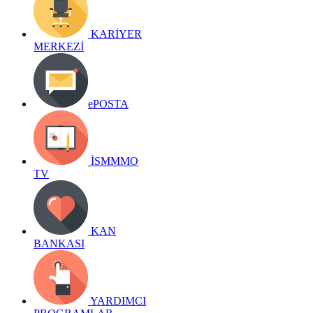
KARİYER
MERKEZİ
ePOSTA
İSMMMO
TV
KAN
BANKASI
YARDIMCI