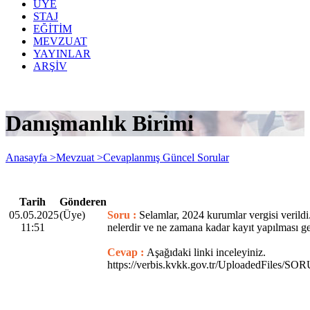
ÜYE
STAJ
EĞİTİM
MEVZUAT
YAYINLAR
ARŞİV
Danışmanlık Birimi
Anasayfa >
Mevzuat >
Cevaplanmış Güncel Sorular
Tarih
Gönderen
05.05.2025
(Üye)
Soru :
Selamlar, 2024 kurumlar vergisi verildi.
11:51
nelerdir ve ne zamana kadar kayıt yapılması ge
Cevap :
Aşağıdaki linki inceleyiniz.
https://verbis.kvkk.gov.tr/UploadedFil