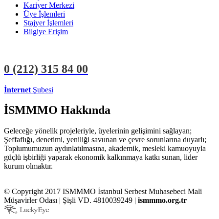
Kariyer Merkezi
Üye İşlemleri
Stajyer İşlemleri
Bilgiye Erişim
0 (212)
315 84 00
İnternet
Şubesi
ÜYE İŞLEMLERİ
STAJYER İŞLEMLERİ
İSMMMO Hakkında
Geleceğe yönelik projeleriyle, üyelerinin gelişimini sağlayan;
Şeffaflığı, denetimi, yeniliği savunan ve çevre sorunlarına duyarlı;
Toplumumuzun aydınlatılmasına, akademik, mesleki kamuoyuyla
güçlü işbirliği yaparak ekonomik kalkınmaya katkı sunan, lider
kurum olmaktır.
© Copyright 2017 ISMMMO İstanbul Serbest Muhasebeci Mali
Müşavirler Odası | Şişli VD. 4810039249 |
ismmmo.org.tr