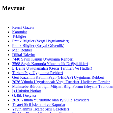
Mevzuat
Resmi Gazete
Kanunlar
Tebliğler
Pratik Bilgiler (Vergi Uygulamaları)
Pratik Bilgiler (Sosyal Güvenlik)
Mali Rehber
Dijital Takvim
7440 Sayılı Kanun Uygulama Rehberi
3568 Sayılı Kanunda Yönetmelik Değişiklikleri
E-Belge Uygulamaları (Geçiş Tarihleri Ve Hadler)
Turizm Payı Uygulama Rehberi
Geri Kazanım Katılım Payı (GEKAP) Uygulama Rehberi
2026 Yılında Uygulanacak Vergi Tutarları, Hadler ve Cezalar
Muhasebe Büroları için Müşteri Bilgi Formu (Beyana Tabi olan 
İş Hukuku Notları
Özlük Dosyası
2026 Yılında Yürürlükte olan İŞKUR Teşvikleri
Ticaret Sicil İşlemleri ve Raporlar
Yayınlanmış Ticaret Sicil Gazeteleri