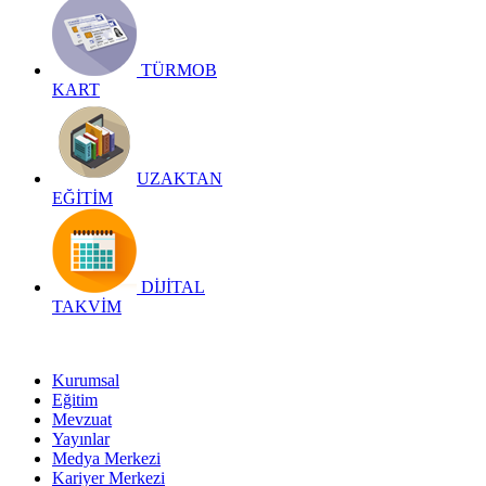
TÜRMOB
KART
UZAKTAN
EĞİTİM
DİJİTAL
TAKVİM
Kurumsal
Eğitim
Mevzuat
Yayınlar
Medya Merkezi
Kariyer Merkezi