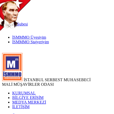
TR
|
EN
İnternet
Şubesi
İSMMMO Üyesiyim
İSMMMO Stajyeriyim
İSTANBUL SERBEST MUHASEBECİ
MALİ MÜŞAVİRLER ODASI
KURUMSAL
BİLGİYE ERİŞİM
MEDYA MERKEZİ
İLETİŞİM