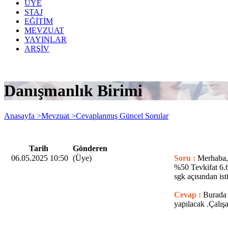
ÜYE
STAJ
EĞİTİM
MEVZUAT
YAYINLAR
ARŞİV
Danışmanlık Birimi
Anasayfa >
Mevzuat >
Cevaplanmış Güncel Sorular
Tarih
Gönderen
06.05.2025 10:50
(Üye)
Soru :
Merhaba,
%50 Tevkifat 6.6
sgk açısından is
Cevap :
Burada 
yapılacak .Çalı