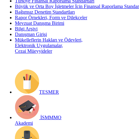
Türkiye Finansal Raporlama Standartları
Büyük ve Orta Boy İşletmeler İçin Finansal Raporlama Stand
Bağımsız Denetim Standartları
Rapor Örnekleri, Form ve Dilekçeler
Mevzuat Danışma Birimi
Bilgi Arşivi
Danışman Girişi
Mükelleflerin Hakları ve Ödevleri,
Elektronik Uygulamalar,
Cezai Müeyyideler
TESMER
İSMMMO
Akademi