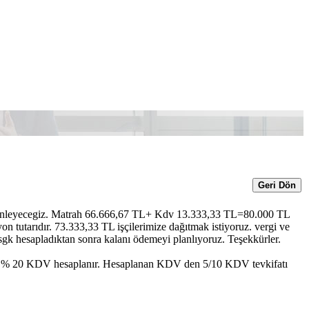
Geri Dön
üzenleyecegiz. Matrah 66.666,67 TL+ Kdv 13.333,33 TL=80.000 TL
tutarıdır. 73.333,33 TL işçilerimize dağıtmak istiyoruz. vergi ve
sgk hesapladıktan sonra kalanı ödemeyi planlıyoruz. Teşekkürler.
a % 20 KDV hesaplanır. Hesaplanan KDV den 5/10 KDV tevkifatı