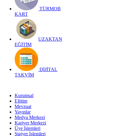
TÜRMOB
KART
UZAKTAN
EĞİTİM
DİJİTAL
TAKVİM
Kurumsal
Eğitim
Mevzuat
Yayınlar
Medya Merkezi
Kariyer Merkezi
Üye İşlemleri
Stajyer İşlemleri