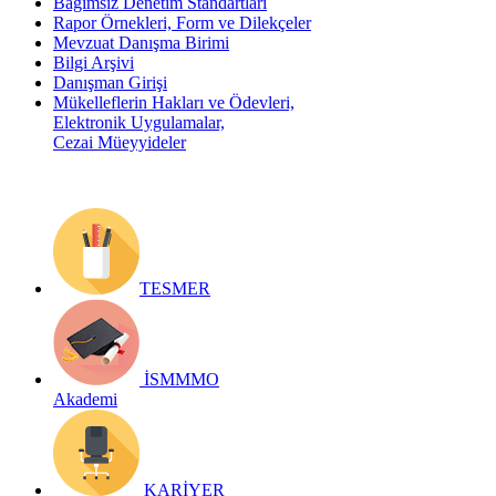
Bağımsız Denetim Standartları
Rapor Örnekleri, Form ve Dilekçeler
Mevzuat Danışma Birimi
Bilgi Arşivi
Danışman Girişi
Mükelleflerin Hakları ve Ödevleri,
Elektronik Uygulamalar,
Cezai Müeyyideler
TESMER
İSMMMO
Akademi
KARİYER