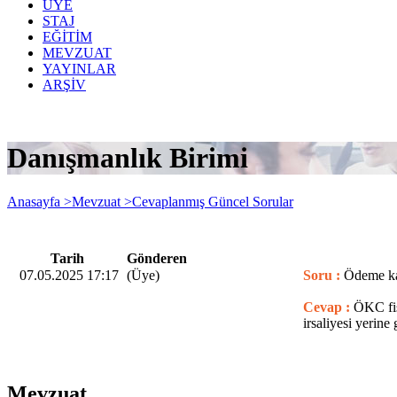
ÜYE
STAJ
EĞİTİM
MEVZUAT
YAYINLAR
ARŞİV
Danışmanlık Birimi
Anasayfa >
Mevzuat >
Cevaplanmış Güncel Sorular
Tarih
Gönderen
07.05.2025 17:17
(Üye)
Soru :
Ödeme kay
Cevap :
ÖKC fişi
irsaliyesi yerine 
Mevzuat