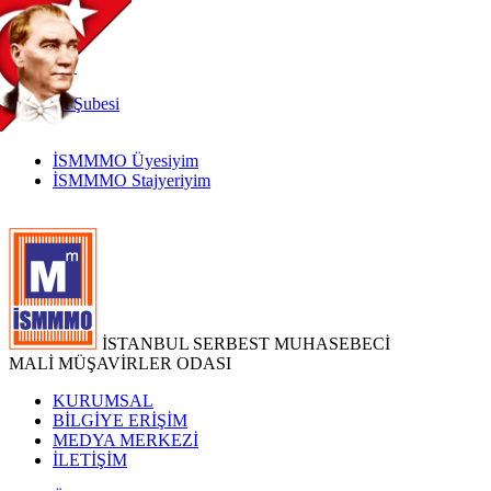
TR
|
EN
İnternet
Şubesi
İSMMMO Üyesiyim
İSMMMO Stajyeriyim
İSTANBUL SERBEST MUHASEBECİ
MALİ MÜŞAVİRLER ODASI
KURUMSAL
BİLGİYE ERİŞİM
MEDYA MERKEZİ
İLETİŞİM