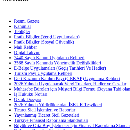
Resmi Gazete
Kanunlar
Tebliğler
Pratik Bilgiler (Vergi Uygulamaları)
Pratik Bilgiler (Sosyal Güvenlik)
Mali Rehber
Dijital Takvim
7440 Sayılı Kanun Uygulama Rehberi
3568 Sayılı Kanunda Yönetmelik Değişiklikleri
E-Belge Uygulamaları (Geçiş Tarihleri Ve Hadler)
Turizm Payı Uygulama Rehberi
Geri Kazanım Katılım Payı (GEKAP) Uygulama Rehberi
2026 Yılında Uygulanacak Vergi Tutarları, Hadler ve Cezalar
Muhasebe Büroları için Müşteri Bilgi Formu (Beyana Tabi olan 
İş Hukuku Notları
Özlük Dosyası
2026 Yılında Yürürlükte olan İŞKUR Teşvikleri
Ticaret Sicil İşlemleri ve Raporlar
Yayınlanmış Ticaret Sicil Gazeteleri
Türkiye Finansal Raporlama Standartları
Büyük ve Orta Boy İşletmeler İçin Finansal Raporlama Stand