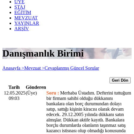
ÜYE
STAJ
EĞİTİM
MEVZUAT
YAYINLAR
ARŞİV
Danışmanlık Birimi
Anasayfa >
Mevzuat >
Cevaplanmış Güncel Sorular
Geri Dön
Tarih
Gönderen
12.05.2025
(Üye)
Soru :
Merhaba Üstadım. Defterini tuttuğum
09:03
bir firmam sahibi olduğu dükkanını
bankalara olan borç durumundan dolayı
satıp, sattığı kişinin kiracısı olarak devam
edecek. 29.12.2005 yılında dükkanı satın
almışlar. Dükkan aktife kayıtlı. Bankalara
borçlu durumlarda olanların taşınmaz satış
kazancı istisnası olup olmadığı konusunda