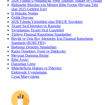
2026 Yılında Uygulanacak Vergi Tutarları, Hadler ve Cezalar
Muhasebe Büroları için Müşteri Bilgi Formu (Beyana Tabi
olan 2025 Gelirleri İçin)
İş Hukuku Notları
Özlük Dosyası
2026 Yılında Yürürlükte olan İŞKUR Teşvikleri
Ticaret Sicil İşlemleri ve Raporlar
Yayınlanmış Ticaret Sicil Gazeteleri
Türkiye Finansal Raporlama Standartları
Büyük ve Orta Boy İşletmeler İçin Finansal Raporlama
Standardı (BOBİ FRS)
Bağımsız Denetim Standartları
Rapor Örnekleri, Form ve Dilekçeler
Mevzuat Danışma Birimi
Bilgi Arşivi
Danışman Girişi
Mükelleflerin Hakları ve Ödevleri,
Elektronik Uygulamalar,
Cezai Müeyyideler