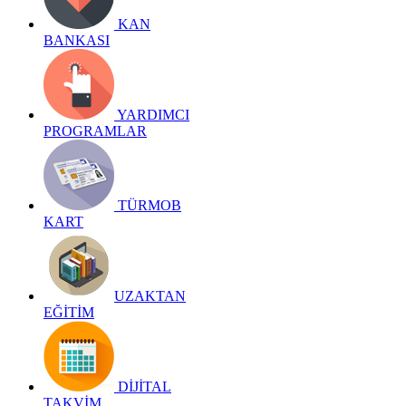
KAN
BANKASI
YARDIMCI
PROGRAMLAR
TÜRMOB
KART
UZAKTAN
EĞİTİM
DİJİTAL
TAKVİM