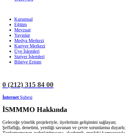
Kurumsal
Eğitim
Mevzuat
Yayınlar
Medya Merkezi
Kariyer Merkezi
Üye İşlemleri
Stajyer İşlemleri
Bilgiye Erişim
0 (212)
315 84 00
İnternet
Şubesi
ÜYE İŞLEMLERİ
STAJYER İŞLEMLERİ
İSMMMO Hakkında
Geleceğe yönelik projeleriyle, üyelerinin gelişimini sağlayan;
Şeffaflığı, denetimi, yeniliği savunan ve çevre sorunlarına duyarlı;
Toplumumuzun aydınlatılmasına, akademik, mesleki kamuoyuyla