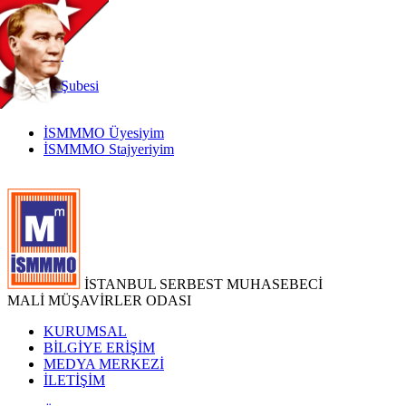
TR
|
EN
İnternet
Şubesi
İSMMMO Üyesiyim
İSMMMO Stajyeriyim
İSTANBUL SERBEST MUHASEBECİ
MALİ MÜŞAVİRLER ODASI
KURUMSAL
BİLGİYE ERİŞİM
MEDYA MERKEZİ
İLETİŞİM