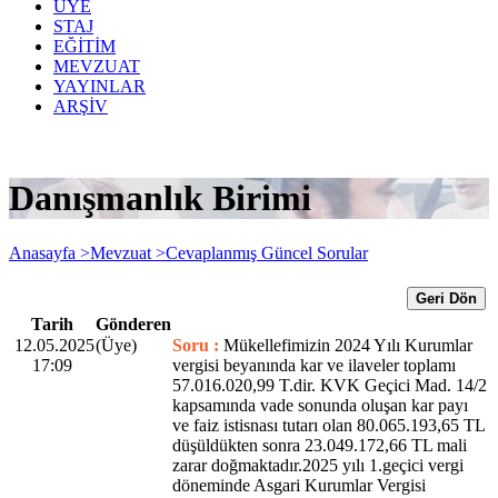
ÜYE
STAJ
EĞİTİM
MEVZUAT
YAYINLAR
ARŞİV
Danışmanlık Birimi
Anasayfa >
Mevzuat >
Cevaplanmış Güncel Sorular
Geri Dön
Tarih
Gönderen
12.05.2025
(Üye)
Soru :
Mükellefimizin 2024 Yılı Kurumlar
17:09
vergisi beyanında kar ve ilaveler toplamı
57.016.020,99 T.dir. KVK Geçici Mad. 14/2
kapsamında vade sonunda oluşan kar payı
ve faiz istisnası tutarı olan 80.065.193,65 TL
düşüldükten sonra 23.049.172,66 TL mali
zarar doğmaktadır.2025 yılı 1.geçici vergi
döneminde Asgari Kurumlar Vergisi