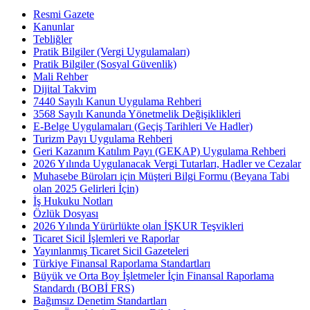
Resmi Gazete
Kanunlar
Tebliğler
Pratik Bilgiler (Vergi Uygulamaları)
Pratik Bilgiler (Sosyal Güvenlik)
Mali Rehber
Dijital Takvim
7440 Sayılı Kanun Uygulama Rehberi
3568 Sayılı Kanunda Yönetmelik Değişiklikleri
E-Belge Uygulamaları (Geçiş Tarihleri Ve Hadler)
Turizm Payı Uygulama Rehberi
Geri Kazanım Katılım Payı (GEKAP) Uygulama Rehberi
2026 Yılında Uygulanacak Vergi Tutarları, Hadler ve Cezalar
Muhasebe Büroları için Müşteri Bilgi Formu (Beyana Tabi
olan 2025 Gelirleri İçin)
İş Hukuku Notları
Özlük Dosyası
2026 Yılında Yürürlükte olan İŞKUR Teşvikleri
Ticaret Sicil İşlemleri ve Raporlar
Yayınlanmış Ticaret Sicil Gazeteleri
Türkiye Finansal Raporlama Standartları
Büyük ve Orta Boy İşletmeler İçin Finansal Raporlama
Standardı (BOBİ FRS)
Bağımsız Denetim Standartları