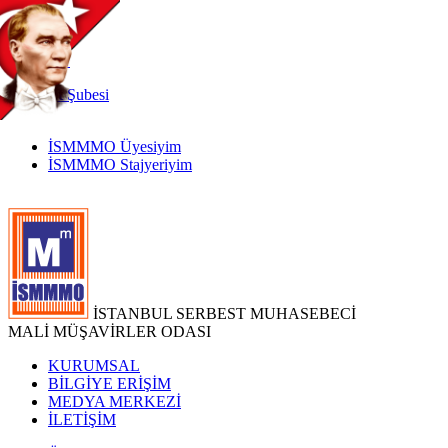
TR
|
EN
İnternet
Şubesi
İSMMMO Üyesiyim
İSMMMO Stajyeriyim
İSTANBUL SERBEST MUHASEBECİ
MALİ MÜŞAVİRLER ODASI
KURUMSAL
BİLGİYE ERİŞİM
MEDYA MERKEZİ
İLETİŞİM