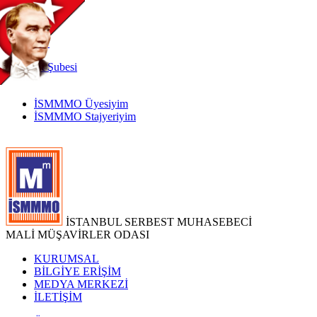
TR
|
EN
İnternet
Şubesi
İSMMMO Üyesiyim
İSMMMO Stajyeriyim
İSTANBUL SERBEST MUHASEBECİ
MALİ MÜŞAVİRLER ODASI
KURUMSAL
BİLGİYE ERİŞİM
MEDYA MERKEZİ
İLETİŞİM