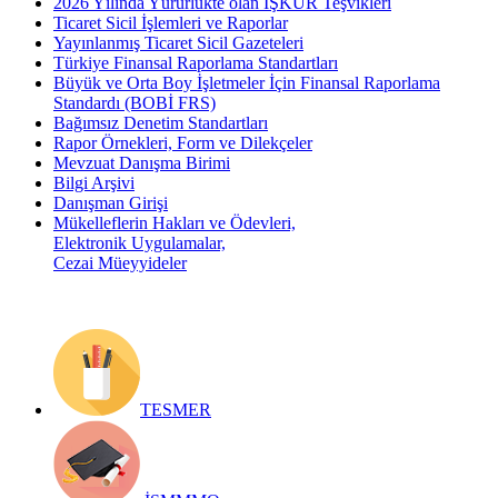
2026 Yılında Yürürlükte olan İŞKUR Teşvikleri
Ticaret Sicil İşlemleri ve Raporlar
Yayınlanmış Ticaret Sicil Gazeteleri
Türkiye Finansal Raporlama Standartları
Büyük ve Orta Boy İşletmeler İçin Finansal Raporlama
Standardı (BOBİ FRS)
Bağımsız Denetim Standartları
Rapor Örnekleri, Form ve Dilekçeler
Mevzuat Danışma Birimi
Bilgi Arşivi
Danışman Girişi
Mükelleflerin Hakları ve Ödevleri,
Elektronik Uygulamalar,
Cezai Müeyyideler
TESMER