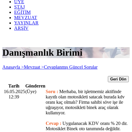
ÜYE
STAJ
EĞİTİM
MEVZUAT
YAYINLAR
ARŞİV
Danışmanlık Birimi
Anasayfa >
Mevzuat >
Cevaplanmış Güncel Sorular
Geri Dön
Tarih
Gönderen
16.05.2025
(Üye)
Soru :
Merhaba, bir işletmemiz aktifinde
12:39
kayıtlı olan motosikleti satacak burada kdv
oranı kaç olmalı? Firma sahibi söve işe ile
uğraşıyor, motosikleti binek araç olarak
kullanıyor.
Cevap :
Uygulanacak KDV oranı % 20 dir.
Motosiklet Binek oto tanımında değildir.