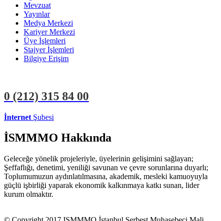
Mevzuat
Yayınlar
Medya Merkezi
Kariyer Merkezi
Üye İşlemleri
Stajyer İşlemleri
Bilgiye Erişim
0 (212)
315 84 00
İnternet
Şubesi
ÜYE İŞLEMLERİ
STAJYER İŞLEMLERİ
İSMMMO Hakkında
Geleceğe yönelik projeleriyle, üyelerinin gelişimini sağlayan;
Şeffaflığı, denetimi, yeniliği savunan ve çevre sorunlarına duyarlı;
Toplumumuzun aydınlatılmasına, akademik, mesleki kamuoyuyla
güçlü işbirliği yaparak ekonomik kalkınmaya katkı sunan, lider
kurum olmaktır.
© Copyright 2017 ISMMMO İstanbul Serbest Muhasebeci Mali