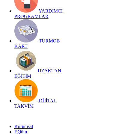
YARDIMCI
PROGRAMLAR
TÜRMOB
KART
UZAKTAN
EĞİTİM
DİJİTAL
TAKVİM
Kurumsal
Eğitim