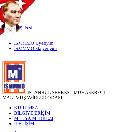
TR
|
EN
İnternet
Şubesi
İSMMMO Üyesiyim
İSMMMO Stajyeriyim
İSTANBUL SERBEST MUHASEBECİ
MALİ MÜŞAVİRLER ODASI
KURUMSAL
BİLGİYE ERİŞİM
MEDYA MERKEZİ
İLETİŞİM