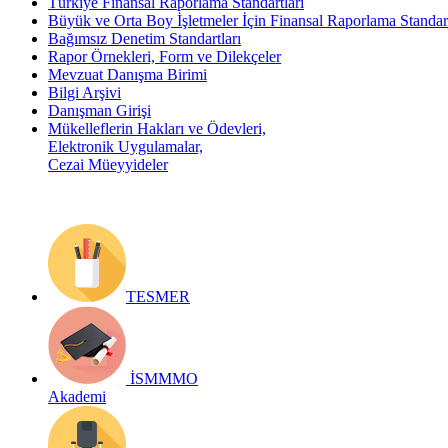
Türkiye Finansal Raporlama Standartları
Büyük ve Orta Boy İşletmeler İçin Finansal Raporlama Stand
Bağımsız Denetim Standartları
Rapor Örnekleri, Form ve Dilekçeler
Mevzuat Danışma Birimi
Bilgi Arşivi
Danışman Girişi
Mükelleflerin Hakları ve Ödevleri,
Elektronik Uygulamalar,
Cezai Müeyyideler
TESMER
İSMMMO
Akademi