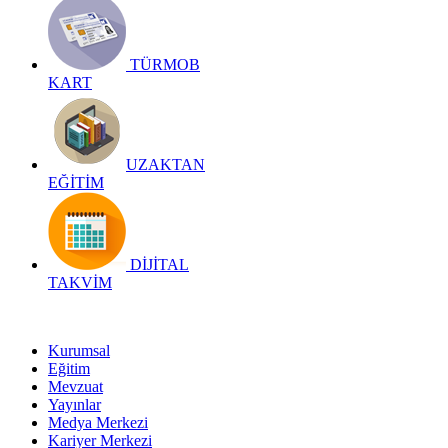
TÜRMOB
KART
UZAKTAN
EĞİTİM
DİJİTAL
TAKVİM
Kurumsal
Eğitim
Mevzuat
Yayınlar
Medya Merkezi
Kariyer Merkezi