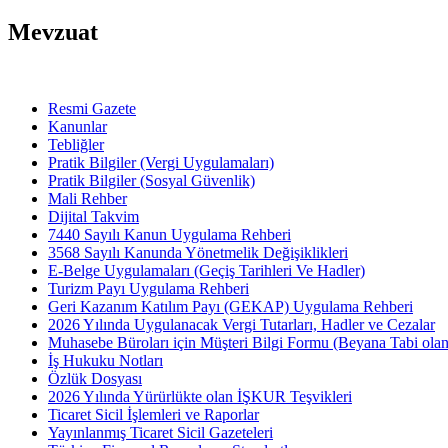
Mevzuat
Resmi Gazete
Kanunlar
Tebliğler
Pratik Bilgiler (Vergi Uygulamaları)
Pratik Bilgiler (Sosyal Güvenlik)
Mali Rehber
Dijital Takvim
7440 Sayılı Kanun Uygulama Rehberi
3568 Sayılı Kanunda Yönetmelik Değişiklikleri
E-Belge Uygulamaları (Geçiş Tarihleri Ve Hadler)
Turizm Payı Uygulama Rehberi
Geri Kazanım Katılım Payı (GEKAP) Uygulama Rehberi
2026 Yılında Uygulanacak Vergi Tutarları, Hadler ve Cezalar
Muhasebe Büroları için Müşteri Bilgi Formu (Beyana Tabi olan 
İş Hukuku Notları
Özlük Dosyası
2026 Yılında Yürürlükte olan İŞKUR Teşvikleri
Ticaret Sicil İşlemleri ve Raporlar
Yayınlanmış Ticaret Sicil Gazeteleri