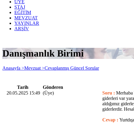
ÜYE
STAJ
EĞİTİM
MEVZUAT
YAYINLAR
ARŞİV
Danışmanlık Birimi
Anasayfa >
Mevzuat >
Cevaplanmış Güncel Sorular
Tarih
Gönderen
20.05.2025 15:49
(Üye)
Soru :
Merhaba Y
giderleri var ya
aldığımız giderle
giderlerdir. Hesa
Cevap :
Yurtdış