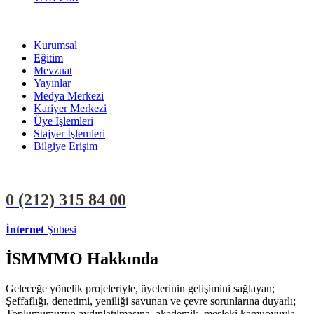
Kurumsal
Eğitim
Mevzuat
Yayınlar
Medya Merkezi
Kariyer Merkezi
Üye İşlemleri
Stajyer İşlemleri
Bilgiye Erişim
0 (212)
315 84 00
İnternet
Şubesi
ÜYE İŞLEMLERİ
STAJYER İŞLEMLERİ
İSMMMO Hakkında
Geleceğe yönelik projeleriyle, üyelerinin gelişimini sağlayan;
Şeffaflığı, denetimi, yeniliği savunan ve çevre sorunlarına duyarlı;
Toplumumuzun aydınlatılmasına, akademik, mesleki kamuoyuyla