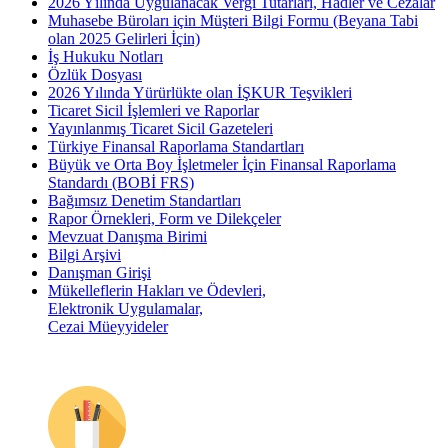
2026 Yılında Uygulanacak Vergi Tutarları, Hadler ve Cezalar
Muhasebe Büroları için Müşteri Bilgi Formu (Beyana Tabi
olan 2025 Gelirleri İçin)
İş Hukuku Notları
Özlük Dosyası
2026 Yılında Yürürlükte olan İŞKUR Teşvikleri
Ticaret Sicil İşlemleri ve Raporlar
Yayınlanmış Ticaret Sicil Gazeteleri
Türkiye Finansal Raporlama Standartları
Büyük ve Orta Boy İşletmeler İçin Finansal Raporlama
Standardı (BOBİ FRS)
Bağımsız Denetim Standartları
Rapor Örnekleri, Form ve Dilekçeler
Mevzuat Danışma Birimi
Bilgi Arşivi
Danışman Girişi
Mükelleflerin Hakları ve Ödevleri,
Elektronik Uygulamalar,
Cezai Müeyyideler