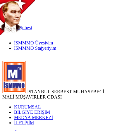
TR
|
EN
İnternet
Şubesi
İSMMMO Üyesiyim
İSMMMO Stajyeriyim
İSTANBUL SERBEST MUHASEBECİ
MALİ MÜŞAVİRLER ODASI
KURUMSAL
BİLGİYE ERİŞİM
MEDYA MERKEZİ
İLETİŞİM