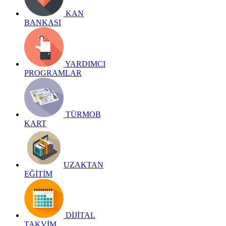
KAN
BANKASI
YARDIMCI
PROGRAMLAR
TÜRMOB
KART
UZAKTAN
EĞİTİM
DİJİTAL
TAKVİM