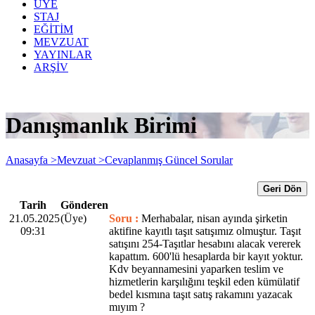
ÜYE
STAJ
EĞİTİM
MEVZUAT
YAYINLAR
ARŞİV
Danışmanlık Birimi
Anasayfa >
Mevzuat >
Cevaplanmış Güncel Sorular
Geri Dön
Tarih
Gönderen
21.05.2025
(Üye)
Soru :
Merhabalar, nisan ayında şirketin
09:31
aktifine kayıtlı taşıt satışımız olmuştur. Taşıt
satışını 254-Taşıtlar hesabını alacak vererek
kapattım. 600'lü hesaplarda bir kayıt yoktur.
Kdv beyannamesini yaparken teslim ve
hizmetlerin karşılığını teşkil eden kümülatif
bedel kısmına taşıt satış rakamını yazacak
mıyım ?