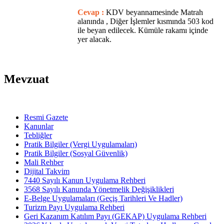
Cevap :
KDV beyannamesinde Matrah
alanında , Diğer İşlemler kısmında 503 kod
ile beyan edilecek. Kümüle rakamı içinde
yer alacak.
Mevzuat
Resmi Gazete
Kanunlar
Tebliğler
Pratik Bilgiler (Vergi Uygulamaları)
Pratik Bilgiler (Sosyal Güvenlik)
Mali Rehber
Dijital Takvim
7440 Sayılı Kanun Uygulama Rehberi
3568 Sayılı Kanunda Yönetmelik Değişiklikleri
E-Belge Uygulamaları (Geçiş Tarihleri Ve Hadler)
Turizm Payı Uygulama Rehberi
Geri Kazanım Katılım Payı (GEKAP) Uygulama Rehberi