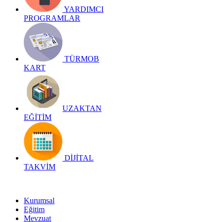
YARDIMCI
PROGRAMLAR
TÜRMOB
KART
UZAKTAN
EĞİTİM
DİJİTAL
TAKVİM
Kurumsal
Eğitim
Mevzuat