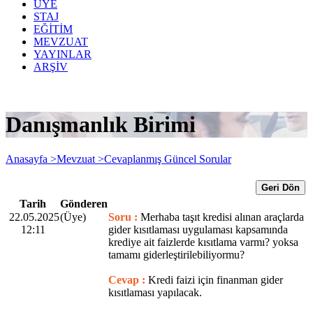
ÜYE
STAJ
EĞİTİM
MEVZUAT
YAYINLAR
ARŞİV
Danışmanlık Birimi
Anasayfa >
Mevzuat >
Cevaplanmış Güncel Sorular
Geri Dön
Tarih
Gönderen
22.05.2025
(Üye)
Soru :
Merhaba taşıt kredisi alınan araçlarda
12:11
gider kısıtlaması uygulaması kapsamında
krediye ait faizlerde kısıtlama varmı? yoksa
tamamı giderleştirilebiliyormu?
Cevap :
Kredi faizi için finanman gider
kısıtlaması yapılacak.