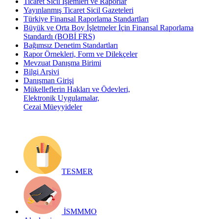
Ticaret Sicil İşlemleri ve Raporlar
Yayınlanmış Ticaret Sicil Gazeteleri
Türkiye Finansal Raporlama Standartları
Büyük ve Orta Boy İşletmeler İçin Finansal Raporlama
Standardı (BOBİ FRS)
Bağımsız Denetim Standartları
Rapor Örnekleri, Form ve Dilekçeler
Mevzuat Danışma Birimi
Bilgi Arşivi
Danışman Girişi
Mükelleflerin Hakları ve Ödevleri,
Elektronik Uygulamalar,
Cezai Müeyyideler
TESMER
İSMMMO