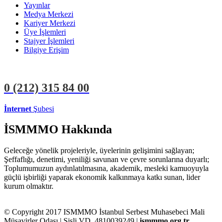
Yayınlar
Medya Merkezi
Kariyer Merkezi
Üye İşlemleri
Stajyer İşlemleri
Bilgiye Erişim
0 (212)
315 84 00
İnternet
Şubesi
ÜYE İŞLEMLERİ
STAJYER İŞLEMLERİ
İSMMMO Hakkında
Geleceğe yönelik projeleriyle, üyelerinin gelişimini sağlayan;
Şeffaflığı, denetimi, yeniliği savunan ve çevre sorunlarına duyarlı;
Toplumumuzun aydınlatılmasına, akademik, mesleki kamuoyuyla
güçlü işbirliği yaparak ekonomik kalkınmaya katkı sunan, lider
kurum olmaktır.
© Copyright 2017 ISMMMO İstanbul Serbest Muhasebeci Mali
Müşavirler Odası | Şişli VD. 4810039249 |
ismmmo.org.tr