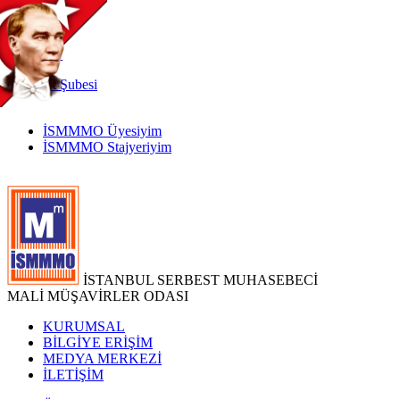
TR
|
EN
İnternet
Şubesi
İSMMMO Üyesiyim
İSMMMO Stajyeriyim
İSTANBUL SERBEST MUHASEBECİ
MALİ MÜŞAVİRLER ODASI
KURUMSAL
BİLGİYE ERİŞİM
MEDYA MERKEZİ
İLETİŞİM