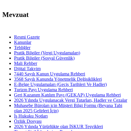
Mevzuat
Resmi Gazete
Kanunlar
Tebliğler
Pratik Bilgiler (Vergi Uygulamaları)
Pratik Bilgiler (Sosyal Güvenlik)
Mali Rehber
Dijital Takvim
7440 Sayılı Kanun Uygulama Rehberi
3568 Sayılı Kanunda Yönetmelik Değişiklikleri
E-Belge Uygulamaları (Geçiş Tarihleri Ve Hadler)
Turizm Payı Uygulama Rehberi
Geri Kazanım Katılım Payı (GEKAP) Uygulama Rehberi
2026 Yılında Uygulanacak Vergi Tutarları, Hadler ve Cezalar
Muhasebe Büroları için Müşteri Bilgi Formu (Beyana Tabi
olan 2025 Gelirleri İçin)
İş Hukuku Notları
Özlük Dosyası
2026 Yılında Yürürlükte olan İŞKUR Teşvikleri