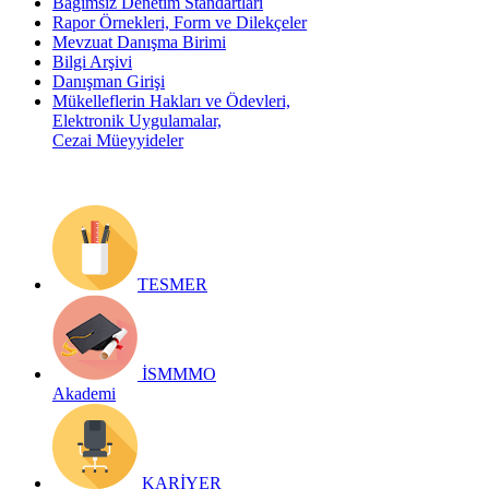
Bağımsız Denetim Standartları
Rapor Örnekleri, Form ve Dilekçeler
Mevzuat Danışma Birimi
Bilgi Arşivi
Danışman Girişi
Mükelleflerin Hakları ve Ödevleri,
Elektronik Uygulamalar,
Cezai Müeyyideler
TESMER
İSMMMO
Akademi
KARİYER