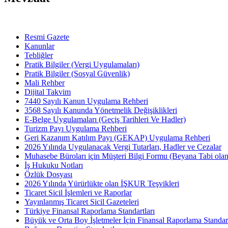
Resmi Gazete
Kanunlar
Tebliğler
Pratik Bilgiler (Vergi Uygulamaları)
Pratik Bilgiler (Sosyal Güvenlik)
Mali Rehber
Dijital Takvim
7440 Sayılı Kanun Uygulama Rehberi
3568 Sayılı Kanunda Yönetmelik Değişiklikleri
E-Belge Uygulamaları (Geçiş Tarihleri Ve Hadler)
Turizm Payı Uygulama Rehberi
Geri Kazanım Katılım Payı (GEKAP) Uygulama Rehberi
2026 Yılında Uygulanacak Vergi Tutarları, Hadler ve Cezalar
Muhasebe Büroları için Müşteri Bilgi Formu (Beyana Tabi olan 
İş Hukuku Notları
Özlük Dosyası
2026 Yılında Yürürlükte olan İŞKUR Teşvikleri
Ticaret Sicil İşlemleri ve Raporlar
Yayınlanmış Ticaret Sicil Gazeteleri
Türkiye Finansal Raporlama Standartları
Büyük ve Orta Boy İşletmeler İçin Finansal Raporlama Stand