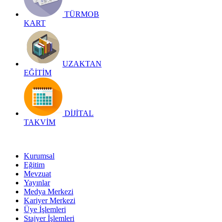
TÜRMOB
KART
UZAKTAN
EĞİTİM
DİJİTAL
TAKVİM
Kurumsal
Eğitim
Mevzuat
Yayınlar
Medya Merkezi
Kariyer Merkezi
Üye İşlemleri
Stajyer İşlemleri