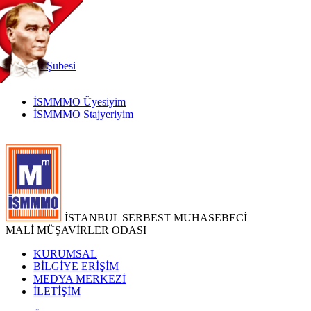
TR
|
EN
İnternet
Şubesi
İSMMMO Üyesiyim
İSMMMO Stajyeriyim
İSTANBUL SERBEST MUHASEBECİ
MALİ MÜŞAVİRLER ODASI
KURUMSAL
BİLGİYE ERİŞİM
MEDYA MERKEZİ
İLETİŞİM