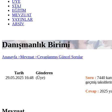
ÜYE
STAJ
EĞİTİM
MEVZUAT
YAYINLAR
ARŞİV
Danışmanlık Birimi
Anasayfa >
Mevzuat >
Cevaplanmış Güncel Sorular
Tarih
Gönderen
29.05.2025 16:48
(Üye)
Soru :
7440 kanu
geçmiş taksitler
Cevap :
2025 yı
Mevzuat