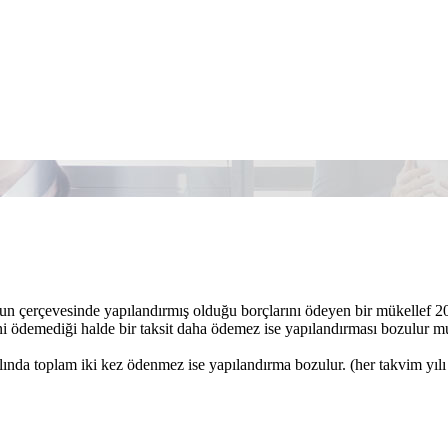
n çerçevesinde yapılandırmış olduğu borçlarını ödeyen bir mükellef 20
ini ödemediği halde bir taksit daha ödemez ise yapılandırması bozulur m
lında toplam iki kez ödenmez ise yapılandırma bozulur. (her takvim yılı a