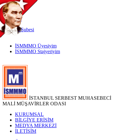
TR
|
EN
İnternet
Şubesi
İSMMMO Üyesiyim
İSMMMO Stajyeriyim
İSTANBUL SERBEST MUHASEBECİ
MALİ MÜŞAVİRLER ODASI
KURUMSAL
BİLGİYE ERİŞİM
MEDYA MERKEZİ
İLETİŞİM