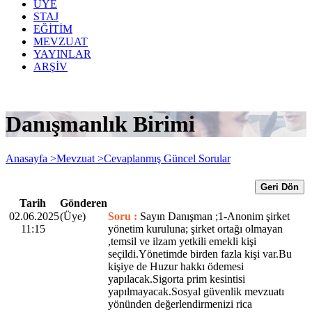
ÜYE
STAJ
EĞİTİM
MEVZUAT
YAYINLAR
ARŞİV
Danışmanlık Birimi
Anasayfa >
Mevzuat >
Cevaplanmış Güncel Sorular
Geri Dön
Tarih
Gönderen
02.06.2025
(Üye)
Soru :
Sayın Danışman ;1-Anonim şirket
11:15
yönetim kuruluna; şirket ortağı olmayan
,temsil ve ilzam yetkili emekli kişi
seçildi.Yönetimde birden fazla kişi var.Bu
kişiye de Huzur hakkı ödemesi
yapılacak.Sigorta prim kesintisi
yapılmayacak.Sosyal güvenlik mevzuatı
yönünden değerlendirmenizi rica