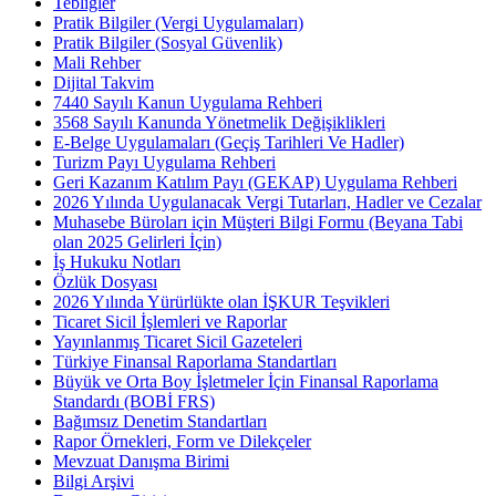
Tebliğler
Pratik Bilgiler (Vergi Uygulamaları)
Pratik Bilgiler (Sosyal Güvenlik)
Mali Rehber
Dijital Takvim
7440 Sayılı Kanun Uygulama Rehberi
3568 Sayılı Kanunda Yönetmelik Değişiklikleri
E-Belge Uygulamaları (Geçiş Tarihleri Ve Hadler)
Turizm Payı Uygulama Rehberi
Geri Kazanım Katılım Payı (GEKAP) Uygulama Rehberi
2026 Yılında Uygulanacak Vergi Tutarları, Hadler ve Cezalar
Muhasebe Büroları için Müşteri Bilgi Formu (Beyana Tabi
olan 2025 Gelirleri İçin)
İş Hukuku Notları
Özlük Dosyası
2026 Yılında Yürürlükte olan İŞKUR Teşvikleri
Ticaret Sicil İşlemleri ve Raporlar
Yayınlanmış Ticaret Sicil Gazeteleri
Türkiye Finansal Raporlama Standartları
Büyük ve Orta Boy İşletmeler İçin Finansal Raporlama
Standardı (BOBİ FRS)
Bağımsız Denetim Standartları
Rapor Örnekleri, Form ve Dilekçeler
Mevzuat Danışma Birimi
Bilgi Arşivi