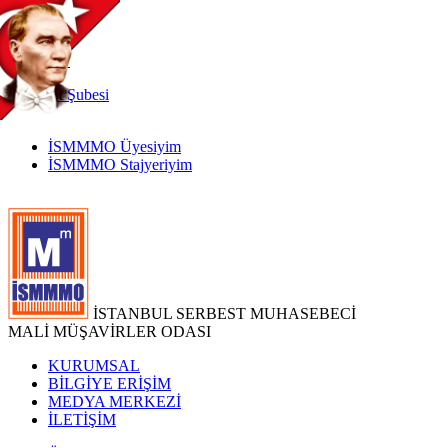
TR
|
EN
İnternet
Şubesi
İSMMMO Üyesiyim
İSMMMO Stajyeriyim
İSTANBUL SERBEST MUHASEBECİ
MALİ MÜŞAVİRLER ODASI
KURUMSAL
BİLGİYE ERİŞİM
MEDYA MERKEZİ
İLETİŞİM