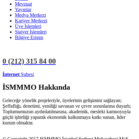
Mevzuat
Yayınlar
Medya Merkezi
Kariyer Merkezi
Üye İşlemleri
Stajyer İşlemleri
Bilgiye Erişim
0 (212)
315 84 00
İnternet
Şubesi
ÜYE İŞLEMLERİ
STAJYER İŞLEMLERİ
İSMMMO Hakkında
Geleceğe yönelik projeleriyle, üyelerinin gelişimini sağlayan;
Şeffaflığı, denetimi, yeniliği savunan ve çevre sorunlarına duyarlı;
Toplumumuzun aydınlatılmasına, akademik, mesleki kamuoyuyla
güçlü işbirliği yaparak ekonomik kalkınmaya katkı sunan, lider
kurum olmaktır.
© Copyright 2017 ISMMMO İstanbul Serbest Muhasebeci Mali