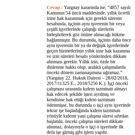
Cevap :
Yargıtay kararında ise, “4857 sayılı
Kanunun 54 üncü maddesinde, yıllık ücretli
izine hak kazanmak için gerekli sürenin
hesabında, işçinin aynı işverenin bir veya
çeşitli işyerlerinde çalıştığı sürelerin
birleştirilerek göz önüne alınacağı hükme
bağlanmıştır. Bu durumda, işçinin daha önce
aynı işverenin bir ya da değişik işyerlerinde
geçen hizmetlerinin yıllık izne hak kazanma
ve izin süreleri hesabı yönlerinden dikkate
alınması gerekir. Yıllık izin, özde bir
dinlenme hakkı olup, aralıklı çalışmalarda
önceki dönem zamanaşımına uğramaz.”
(Yargıtay 22. Hukuk Dairesi – 28/02/2018,
2017/11325 E., 2018/5256 K.). İşçi önceki
çalışması sırasında kıdem tazminatı almayı
hak edecek şekilde işten ayrılmış ve
kendisine hak ettiği kıdem tazminatı
ödenmişse, bu durumda o işçi aynı işyerinde
tekrar işe başladığında kıdem tazminatı
yönüyle kıdemi yani çalışma süresi sıfırdan
başlatılır, önceki çalışma süreleri dikkate
alınmaz, dolayısıyla o işçi o işyerinde ilk
defa işe girmiş gibi işlem yapılır.