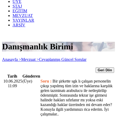
ÜYE
STAJ
EĞİTİM
MEVZUAT
YAYINLAR
ARŞİV
Danışmanlık Birimi
Anasayfa >
Mevzuat >
Cevaplanmış Güncel Sorular
Geri Dön
Tarih
Gönderen
10.06.2025
(Üye)
Soru :
Bir şirkette sgk lı çalışan personelin
11:09
çıkışı yapılmış tüm izin ve haklarına karşılık
gelen tazminatı arabulucu ile netleştirilip
ödenmiştir. Sonrasında tekrar işe girmesi
halinde hakları sıfırlanır mı yoksa eski
kazandığı haklar üzerinden mi devam eder?
Konuyla ilgili yardımınızı rica ederim. İyi
çalışmalar..