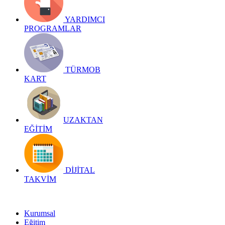
YARDIMCI
PROGRAMLAR
TÜRMOB
KART
UZAKTAN
EĞİTİM
DİJİTAL
TAKVİM
Kurumsal
Eğitim