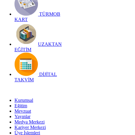
TÜRMOB
KART
UZAKTAN
EĞİTİM
DİJİTAL
TAKVİM
Kurumsal
Eğitim
Mevzuat
Yayınlar
Medya Merkezi
Kariyer Merkezi
Üye İşlemleri