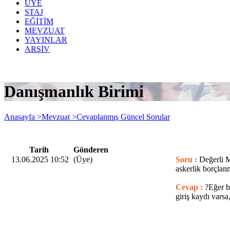
ÜYE
STAJ
EĞİTİM
MEVZUAT
YAYINLAR
ARŞİV
Danışmanlık Birimi
Anasayfa >
Mevzuat >
Cevaplanmış Güncel Sorular
Tarih
Gönderen
13.06.2025 10:52
(Üye)
Soru :
Değerli M
askerlik borçlanm
Cevap :
?Eğer b
giriş kaydı varsa