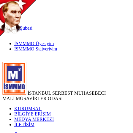
TR
|
EN
İnternet
Şubesi
İSMMMO Üyesiyim
İSMMMO Stajyeriyim
İSTANBUL SERBEST MUHASEBECİ
MALİ MÜŞAVİRLER ODASI
KURUMSAL
BİLGİYE ERİŞİM
MEDYA MERKEZİ
İLETİŞİM