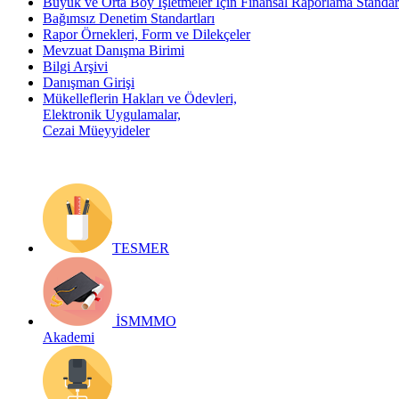
Büyük ve Orta Boy İşletmeler İçin Finansal Raporlama Stand
Bağımsız Denetim Standartları
Rapor Örnekleri, Form ve Dilekçeler
Mevzuat Danışma Birimi
Bilgi Arşivi
Danışman Girişi
Mükelleflerin Hakları ve Ödevleri,
Elektronik Uygulamalar,
Cezai Müeyyideler
TESMER
İSMMMO
Akademi