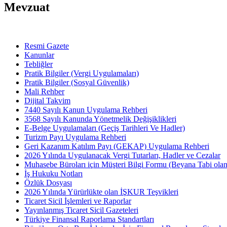
Mevzuat
Resmi Gazete
Kanunlar
Tebliğler
Pratik Bilgiler (Vergi Uygulamaları)
Pratik Bilgiler (Sosyal Güvenlik)
Mali Rehber
Dijital Takvim
7440 Sayılı Kanun Uygulama Rehberi
3568 Sayılı Kanunda Yönetmelik Değişiklikleri
E-Belge Uygulamaları (Geçiş Tarihleri Ve Hadler)
Turizm Payı Uygulama Rehberi
Geri Kazanım Katılım Payı (GEKAP) Uygulama Rehberi
2026 Yılında Uygulanacak Vergi Tutarları, Hadler ve Cezalar
Muhasebe Büroları için Müşteri Bilgi Formu (Beyana Tabi olan 
İş Hukuku Notları
Özlük Dosyası
2026 Yılında Yürürlükte olan İŞKUR Teşvikleri
Ticaret Sicil İşlemleri ve Raporlar
Yayınlanmış Ticaret Sicil Gazeteleri
Türkiye Finansal Raporlama Standartları