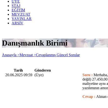
ÜYE
STAJ
EĞİTİM
MEVZUAT
YAYINLAR
ARŞİV
Danışmanlık Birimi
Anasayfa >
Mevzuat >
Cevaplanmış Güncel Sorular
Tarih
Gönderen
20.06.2025 09:59
(Üye)
Soru :
Merhaba, 
değil) 27.450,0
maliyetine aynı a
yazılımının amor
Cevap :
Alınan 