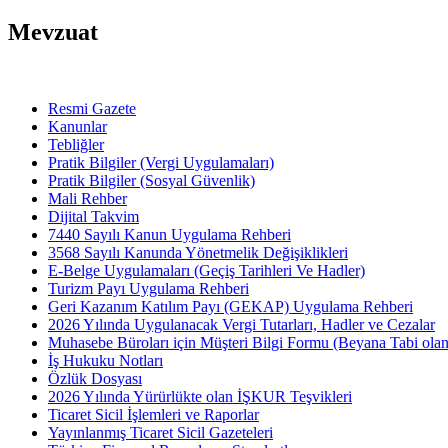
Mevzuat
Resmi Gazete
Kanunlar
Tebliğler
Pratik Bilgiler (Vergi Uygulamaları)
Pratik Bilgiler (Sosyal Güvenlik)
Mali Rehber
Dijital Takvim
7440 Sayılı Kanun Uygulama Rehberi
3568 Sayılı Kanunda Yönetmelik Değişiklikleri
E-Belge Uygulamaları (Geçiş Tarihleri Ve Hadler)
Turizm Payı Uygulama Rehberi
Geri Kazanım Katılım Payı (GEKAP) Uygulama Rehberi
2026 Yılında Uygulanacak Vergi Tutarları, Hadler ve Cezalar
Muhasebe Büroları için Müşteri Bilgi Formu (Beyana Tabi olan 
İş Hukuku Notları
Özlük Dosyası
2026 Yılında Yürürlükte olan İŞKUR Teşvikleri
Ticaret Sicil İşlemleri ve Raporlar
Yayınlanmış Ticaret Sicil Gazeteleri