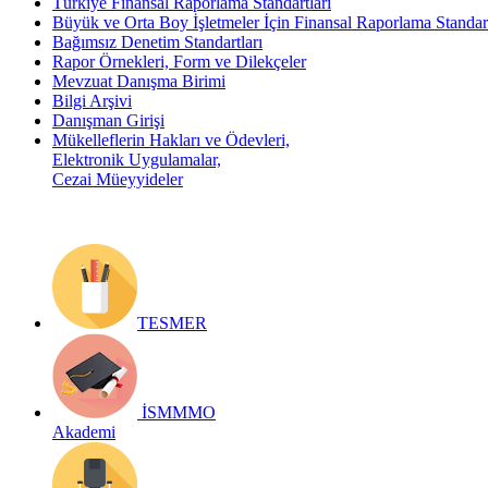
Türkiye Finansal Raporlama Standartları
Büyük ve Orta Boy İşletmeler İçin Finansal Raporlama Stand
Bağımsız Denetim Standartları
Rapor Örnekleri, Form ve Dilekçeler
Mevzuat Danışma Birimi
Bilgi Arşivi
Danışman Girişi
Mükelleflerin Hakları ve Ödevleri,
Elektronik Uygulamalar,
Cezai Müeyyideler
TESMER
İSMMMO
Akademi