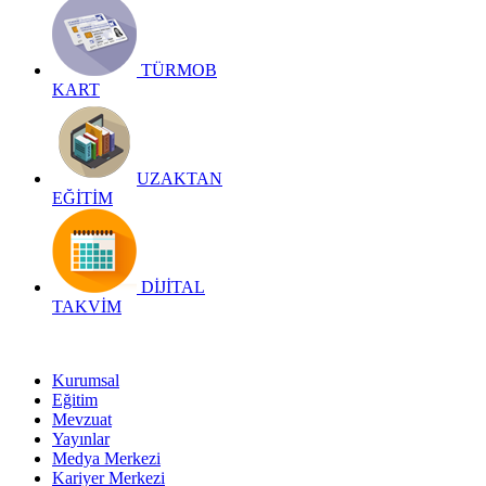
TÜRMOB
KART
UZAKTAN
EĞİTİM
DİJİTAL
TAKVİM
Kurumsal
Eğitim
Mevzuat
Yayınlar
Medya Merkezi
Kariyer Merkezi