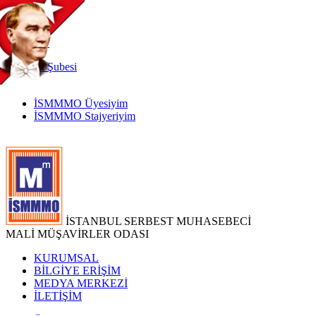
TR
|
EN
İnternet
Şubesi
İSMMMO Üyesiyim
İSMMMO Stajyeriyim
İSTANBUL SERBEST MUHASEBECİ
MALİ MÜŞAVİRLER ODASI
KURUMSAL
BİLGİYE ERİŞİM
MEDYA MERKEZİ
İLETİŞİM