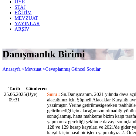
ÜYE
STAJ
EĞİTİM
MEVZUAT
YAYINLAR
ARŞİV
Danışmanlık Birimi
Anasayfa >
Mevzuat >
Cevaplanmış Güncel Sorular
Tarih
Gönderen
25.06.2025
(Üye)
Soru :
Sn.Danışmanım, 2021 yılında dava açıla
09:31
alacağımız için Şüpheli Alacaklar Karşılığı ayr
yazılmıştır. Yerine getirilmesigereken taahhütle
getirilmediği için alacağımızın olmadığı yönü
sonuçlanmış, hatta mahkeme bizim karşı taraf
yapmamız gerektiği şeklinde davayı sonuçlandı
128 ve 129 hesap kayıtları ve 2021'de gider y
karşılık için nasıl bir işlem yapmalıyız. 2- Öd