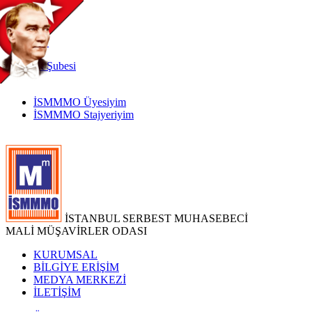
TR
|
EN
İnternet
Şubesi
İSMMMO Üyesiyim
İSMMMO Stajyeriyim
İSTANBUL SERBEST MUHASEBECİ
MALİ MÜŞAVİRLER ODASI
KURUMSAL
BİLGİYE ERİŞİM
MEDYA MERKEZİ
İLETİŞİM