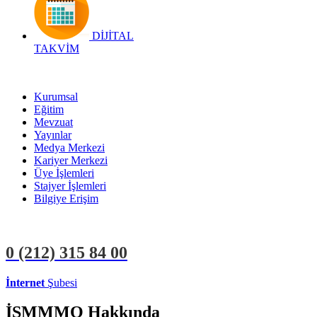
DİJİTAL
TAKVİM
Kurumsal
Eğitim
Mevzuat
Yayınlar
Medya Merkezi
Kariyer Merkezi
Üye İşlemleri
Stajyer İşlemleri
Bilgiye Erişim
0 (212)
315 84 00
İnternet
Şubesi
ÜYE İŞLEMLERİ
STAJYER İŞLEMLERİ
İSMMMO Hakkında