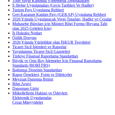
3568 Sayılı Kanunda Yönetmelik Değişiklikleri
E-Belge Uygulamaları (Geçiş Tarihleri Ve Hadler)
Turizm Payı Uygulama Rehberi
Geri Kazanım Katılım Payı (GEKAP) Uygulama Rehberi
2026 Yılında Uygulanacak Vergi Tutarları, Hadler ve Cezalar
Muhasebe Büroları için Müşteri Bilgi Formu (Beyana Tabi
olan 2025 Gelirleri İçin)
İş Hukuku Notları
Özlük Dosyası
2026 Yılında Yürürlükte olan İŞKUR Teşvikleri
Ticaret Sicil İşlemleri ve Raporlar
Yayınlanmış Ticaret Sicil Gazeteleri
Türkiye Finansal Raporlama Standartları
Büyük ve Orta Boy İşletmeler İçin Finansal Raporlama
Standardı (BOBİ FRS)
Bağımsız Denetim Standartları
Rapor Örnekleri, Form ve Dilekçeler
Mevzuat Danışma Birimi
Bilgi Arşivi
Danışman Girişi
Mükelleflerin Hakları ve Ödevleri,
Elektronik Uygulamalar,
Cezai Müeyyideler