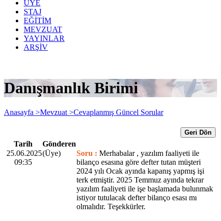
ÜYE
STAJ
EĞİTİM
MEVZUAT
YAYINLAR
ARŞİV
Danışmanlık Birimi
Anasayfa >
Mevzuat >
Cevaplanmış Güncel Sorular
Geri Dön
Tarih
Gönderen
25.06.2025
(Üye)
Soru :
Merhabalar , yazılım faaliyeti ile
09:35
bilanço esasına göre defter tutan müşteri
2024 yılı Ocak ayında kapanış yapmış işi
terk etmiştir. 2025 Temmuz ayında tekrar
yazılım faaliyeti ile işe başlamada bulunmak
istiyor tutulacak defter bilanço esası mı
olmalıdır. Teşekkürler.