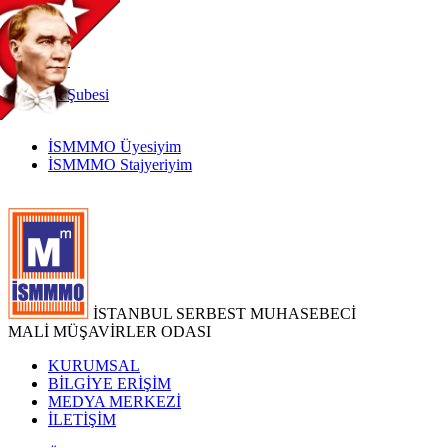
TR
|
EN
İnternet
Şubesi
İSMMMO Üyesiyim
İSMMMO Stajyeriyim
İSTANBUL SERBEST MUHASEBECİ
MALİ MÜŞAVİRLER ODASI
KURUMSAL
BİLGİYE ERİŞİM
MEDYA MERKEZİ
İLETİŞİM