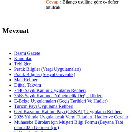
Cevap :
Bilanço usulüne göre e- defter
tutulcak.
Mevzuat
Resmi Gazete
Kanunlar
Tebliğler
Pratik Bilgiler (Vergi Uygulamaları)
Pratik Bilgiler (Sosyal Güvenlik)
Mali Rehber
Dijital Takvim
7440 Sayılı Kanun Uygulama Rehberi
3568 Sayılı Kanunda Yönetmelik Değişiklikleri
E-Belge Uygulamaları (Geçiş Tarihleri Ve Hadler)
Turizm Payı Uygulama Rehberi
Geri Kazanım Katılım Payı (GEKAP) Uygulama Rehberi
2026 Yılında Uygulanacak Vergi Tutarları, Hadler ve Cezalar
Muhasebe Büroları için Müşteri Bilgi Formu (Beyana Tabi
olan 2025 Gelirleri İçin)