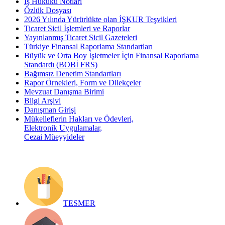
İş Hukuku Notları
Özlük Dosyası
2026 Yılında Yürürlükte olan İŞKUR Teşvikleri
Ticaret Sicil İşlemleri ve Raporlar
Yayınlanmış Ticaret Sicil Gazeteleri
Türkiye Finansal Raporlama Standartları
Büyük ve Orta Boy İşletmeler İçin Finansal Raporlama
Standardı (BOBİ FRS)
Bağımsız Denetim Standartları
Rapor Örnekleri, Form ve Dilekçeler
Mevzuat Danışma Birimi
Bilgi Arşivi
Danışman Girişi
Mükelleflerin Hakları ve Ödevleri,
Elektronik Uygulamalar,
Cezai Müeyyideler
TESMER