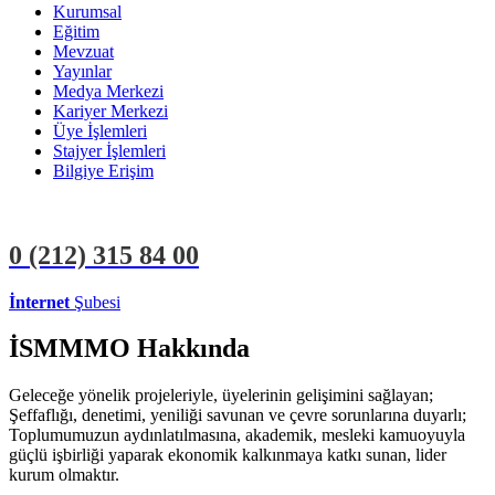
Kurumsal
Eğitim
Mevzuat
Yayınlar
Medya Merkezi
Kariyer Merkezi
Üye İşlemleri
Stajyer İşlemleri
Bilgiye Erişim
0 (212)
315 84 00
İnternet
Şubesi
ÜYE İŞLEMLERİ
STAJYER İŞLEMLERİ
İSMMMO Hakkında
Geleceğe yönelik projeleriyle, üyelerinin gelişimini sağlayan;
Şeffaflığı, denetimi, yeniliği savunan ve çevre sorunlarına duyarlı;
Toplumumuzun aydınlatılmasına, akademik, mesleki kamuoyuyla
güçlü işbirliği yaparak ekonomik kalkınmaya katkı sunan, lider
kurum olmaktır.