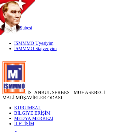
TR
|
EN
İnternet
Şubesi
İSMMMO Üyesiyim
İSMMMO Stajyeriyim
İSTANBUL SERBEST MUHASEBECİ
MALİ MÜŞAVİRLER ODASI
KURUMSAL
BİLGİYE ERİŞİM
MEDYA MERKEZİ
İLETİŞİM