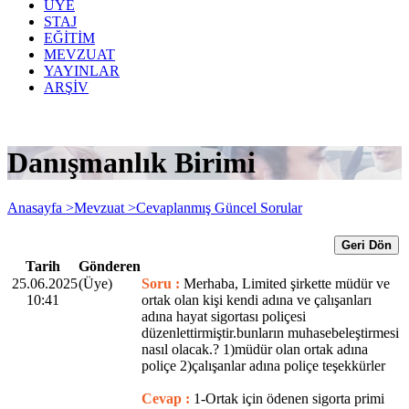
ÜYE
STAJ
EĞİTİM
MEVZUAT
YAYINLAR
ARŞİV
Danışmanlık Birimi
Anasayfa >
Mevzuat >
Cevaplanmış Güncel Sorular
Geri Dön
Tarih
Gönderen
25.06.2025
(Üye)
Soru :
Merhaba, Limited şirkette müdür ve
10:41
ortak olan kişi kendi adına ve çalışanları
adına hayat sigortası poliçesi
düzenlettirmiştir.bunların muhasebeleştirmesi
nasıl olacak.? 1)müdür olan ortak adına
poliçe 2)çalışanlar adına poliçe teşekkürler
Cevap :
1-Ortak için ödenen sigorta primi