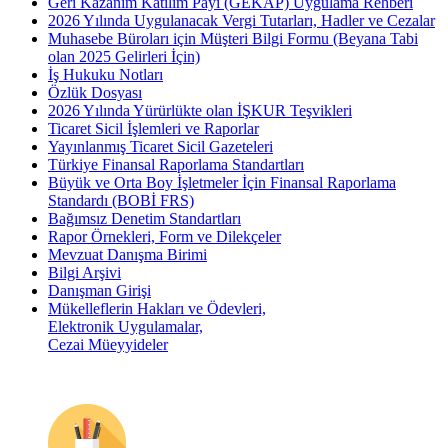
Geri Kazanım Katılım Payı (GEKAP) Uygulama Rehberi
2026 Yılında Uygulanacak Vergi Tutarları, Hadler ve Cezalar
Muhasebe Büroları için Müşteri Bilgi Formu (Beyana Tabi
olan 2025 Gelirleri İçin)
İş Hukuku Notları
Özlük Dosyası
2026 Yılında Yürürlükte olan İŞKUR Teşvikleri
Ticaret Sicil İşlemleri ve Raporlar
Yayınlanmış Ticaret Sicil Gazeteleri
Türkiye Finansal Raporlama Standartları
Büyük ve Orta Boy İşletmeler İçin Finansal Raporlama
Standardı (BOBİ FRS)
Bağımsız Denetim Standartları
Rapor Örnekleri, Form ve Dilekçeler
Mevzuat Danışma Birimi
Bilgi Arşivi
Danışman Girişi
Mükelleflerin Hakları ve Ödevleri,
Elektronik Uygulamalar,
Cezai Müeyyideler