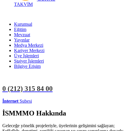
TAKVİM
Kurumsal
Eğitim
Mevzuat
Yayınlar
Medya Merkezi
Kariyer Merkezi
Üye İşlemleri
Stajyer İşlemleri
Bilgiye Erişim
0 (212)
315 84 00
İnternet
Şubesi
ÜYE İŞLEMLERİ
STAJYER İŞLEMLERİ
İSMMMO Hakkında
Geleceğe yönelik projeleriyle, üyelerinin gelişimini sağlayan;
Şeffaflığı, denetimi, yeniliği savunan ve çevre sorunlarına duyarlı;