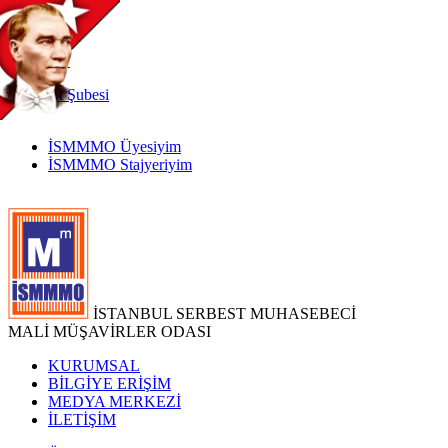
TR
|
EN
İnternet
Şubesi
İSMMMO Üyesiyim
İSMMMO Stajyeriyim
İSTANBUL SERBEST MUHASEBECİ
MALİ MÜŞAVİRLER ODASI
KURUMSAL
BİLGİYE ERİŞİM
MEDYA MERKEZİ
İLETİŞİM