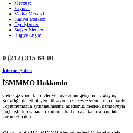
Mevzuat
Yayınlar
Medya Merkezi
Kariyer Merkezi
Üye İşlemleri
Stajyer İşlemleri
Bilgiye Erişim
0 (212)
315 84 00
İnternet
Şubesi
ÜYE İŞLEMLERİ
STAJYER İŞLEMLERİ
İSMMMO Hakkında
Geleceğe yönelik projeleriyle, üyelerinin gelişimini sağlayan;
Şeffaflığı, denetimi, yeniliği savunan ve çevre sorunlarına duyarlı;
Toplumumuzun aydınlatılmasına, akademik, mesleki kamuoyuyla
güçlü işbirliği yaparak ekonomik kalkınmaya katkı sunan, lider
kurum olmaktır.
© Copyright 2017 ISMMMO İstanbul Serbest Muhasebeci Mali