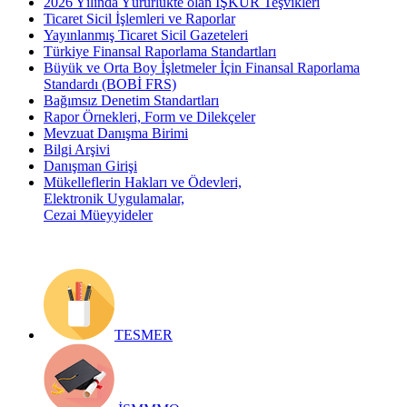
2026 Yılında Yürürlükte olan İŞKUR Teşvikleri
Ticaret Sicil İşlemleri ve Raporlar
Yayınlanmış Ticaret Sicil Gazeteleri
Türkiye Finansal Raporlama Standartları
Büyük ve Orta Boy İşletmeler İçin Finansal Raporlama
Standardı (BOBİ FRS)
Bağımsız Denetim Standartları
Rapor Örnekleri, Form ve Dilekçeler
Mevzuat Danışma Birimi
Bilgi Arşivi
Danışman Girişi
Mükelleflerin Hakları ve Ödevleri,
Elektronik Uygulamalar,
Cezai Müeyyideler
TESMER