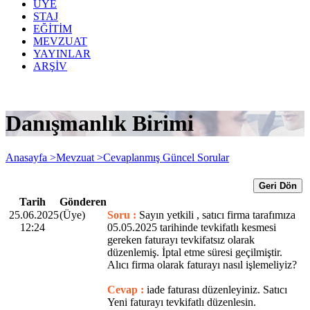
ÜYE
STAJ
EĞİTİM
MEVZUAT
YAYINLAR
ARŞİV
Danışmanlık Birimi
Anasayfa >
Mevzuat >
Cevaplanmış Güncel Sorular
Geri Dön
Tarih
Gönderen
25.06.2025
(Üye)
Soru :
Sayın yetkili , satıcı firma tarafımıza
12:24
05.05.2025 tarihinde tevkifatlı kesmesi
gereken faturayı tevkifatsız olarak
düzenlemiş. İptal etme süresi geçilmiştir.
Alıcı firma olarak faturayı nasıl işlemeliyiz?
Cevap :
iade faturası düzenleyiniz. Satıcı
Yeni faturayı tevkifatlı düzenlesin.