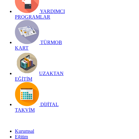
YARDIMCI
PROGRAMLAR
TÜRMOB
KART
UZAKTAN
EĞİTİM
DİJİTAL
TAKVİM
Kurumsal
Eğitim