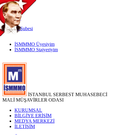
TR
|
EN
İnternet
Şubesi
İSMMMO Üyesiyim
İSMMMO Stajyeriyim
İSTANBUL SERBEST MUHASEBECİ
MALİ MÜŞAVİRLER ODASI
KURUMSAL
BİLGİYE ERİŞİM
MEDYA MERKEZİ
İLETİŞİM