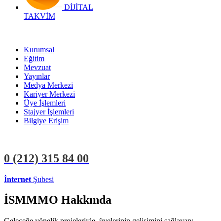
DİJİTAL
TAKVİM
Kurumsal
Eğitim
Mevzuat
Yayınlar
Medya Merkezi
Kariyer Merkezi
Üye İşlemleri
Stajyer İşlemleri
Bilgiye Erişim
0 (212)
315 84 00
İnternet
Şubesi
ÜYE İŞLEMLERİ
STAJYER İŞLEMLERİ
İSMMMO Hakkında
Geleceğe yönelik projeleriyle, üyelerinin gelişimini sağlayan;