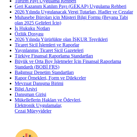
Turizm Payı Uygulama Rehberi
Geri Kazanım Katılım Payı (GEKAP) Uygulama Rehberi
2026 Yılında Uygulanacak Vergi Tutarları, Hadler ve Cezalar
Muhasebe Büroları için Müşteri Bilgi Formu (Beyana Tabi
olan 2025 Gelirleri İçin)
İş Hukuku Notları
Özlük Dosyası
2026 Yılında Yürürlükte olan İŞKUR Teşvikleri
Ticaret Sicil İşlemleri ve Raporlar
Yayınlanmış Ticaret Sicil Gazeteleri
Türkiye Finansal Raporlama Standartları
Büyük ve Orta Boy İşletmeler İçin Finansal Raporlama
Standardı (BOBİ FRS)
Bağımsız Denetim Standartları
Rapor Örnekleri, Form ve Dilekçeler
Mevzuat Danışma Birimi
Bilgi Arşivi
Danışman Girişi
Mükelleflerin Hakları ve Ödevleri,
Elektronik Uygulamalar,
Cezai Müeyyideler