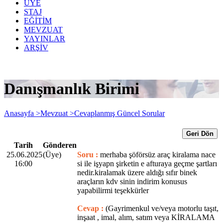
ÜYE
STAJ
EĞİTİM
MEVZUAT
YAYINLAR
ARŞİV
Danışmanlık Birimi
Anasayfa >
Mevzuat >
Cevaplanmış Güncel Sorular
Geri Dön
Tarih
Gönderen
25.06.2025
(Üye)
Soru :
merhaba şöförsüz araç kiralama nace
16:00
si ile işyapn şirketin e afturaya geçme şartları
nedir.kiralamak üzere aldığı sıfır binek
araçların kdv sinin indirim konusus
yapabilirmi teşekkürler
Cevap :
(Gayrimenkul ve/veya motorlu taşıt,
inşaat , imal, alım, satım veya KİRALAMA