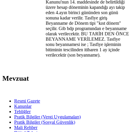
Kanunu'nun 14. maddesinde de belirtildiği
üzere hesap döneminin kapandığı ayı takip
eden 4.ayın birinci gününden son günü
sonuna kadar verilir. Tasfiye giriş
Beyanname de Dönem tipi "kıst dönem"
seçilir. Gib bdp programından e beyanname
olarak verilecektir. BU TARİH DEN ÖNCE
BEYANNAME VERİLEMEZ. Tasfiye
sonu beyannamesi ise ; Tasfiye işleminin
bitiminin tescilinden itibaren 1 ay içinde
verilecektir (son beyanname).
Mevzuat
Resmi Gazete
Kanunlar
Tebliğler
Pratik Bilgiler (Vergi Uygulamaları)
Pratik Bilgiler (Sosyal Güvenlik)
Mali Rehber