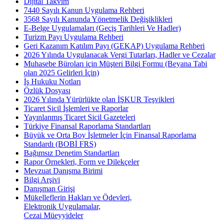
Dijital Takvim
7440 Sayılı Kanun Uygulama Rehberi
3568 Sayılı Kanunda Yönetmelik Değişiklikleri
E-Belge Uygulamaları (Geçiş Tarihleri Ve Hadler)
Turizm Payı Uygulama Rehberi
Geri Kazanım Katılım Payı (GEKAP) Uygulama Rehberi
2026 Yılında Uygulanacak Vergi Tutarları, Hadler ve Cezalar
Muhasebe Büroları için Müşteri Bilgi Formu (Beyana Tabi
olan 2025 Gelirleri İçin)
İş Hukuku Notları
Özlük Dosyası
2026 Yılında Yürürlükte olan İŞKUR Teşvikleri
Ticaret Sicil İşlemleri ve Raporlar
Yayınlanmış Ticaret Sicil Gazeteleri
Türkiye Finansal Raporlama Standartları
Büyük ve Orta Boy İşletmeler İçin Finansal Raporlama
Standardı (BOBİ FRS)
Bağımsız Denetim Standartları
Rapor Örnekleri, Form ve Dilekçeler
Mevzuat Danışma Birimi
Bilgi Arşivi
Danışman Girişi
Mükelleflerin Hakları ve Ödevleri,
Elektronik Uygulamalar,
Cezai Müeyyideler