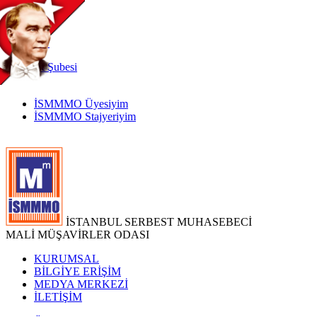
TR
|
EN
İnternet
Şubesi
İSMMMO Üyesiyim
İSMMMO Stajyeriyim
İSTANBUL SERBEST MUHASEBECİ
MALİ MÜŞAVİRLER ODASI
KURUMSAL
BİLGİYE ERİŞİM
MEDYA MERKEZİ
İLETİŞİM