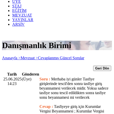
ÜYE
STAJ
EĞİTİM
MEVZUAT
YAYINLAR
ARŞİV
Danışmanlık Birimi
Anasayfa >
Mevzuat >
Cevaplanmış Güncel Sorular
Geri Dön
Tarih
Gönderen
25.06.2025
(Üye)
Soru :
Merhaba iyi günler Tasfiye
14:23
girişlerinde tescil'den sonra tasfiye giriş
beyannamesi verilecek midir. Yoksa sadece
tasfiye sonu tescil edildikten sonra tasfiye
sonu beyannamesi mi verilecek
Cevap :
Tasfiyeye giriş için Kurumlar
Vergisi Beyannamesi ; Kurumlar Vergisi