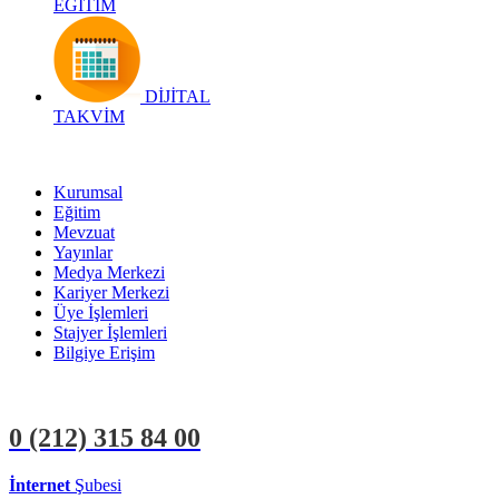
EĞİTİM
DİJİTAL
TAKVİM
Kurumsal
Eğitim
Mevzuat
Yayınlar
Medya Merkezi
Kariyer Merkezi
Üye İşlemleri
Stajyer İşlemleri
Bilgiye Erişim
0 (212)
315 84 00
İnternet
Şubesi
ÜYE İŞLEMLERİ
STAJYER İŞLEMLERİ