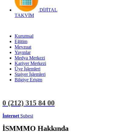
DİJİTAL
TAKVİM
Kurumsal
Eğitim
Mevzuat
Yayınlar
Medya Merkezi
Kariyer Merkezi
Üye İşlemleri
Stajyer İşlemleri
Bilgiye Erişim
0 (212)
315 84 00
İnternet
Şubesi
ÜYE İŞLEMLERİ
STAJYER İŞLEMLERİ
İSMMMO Hakkında