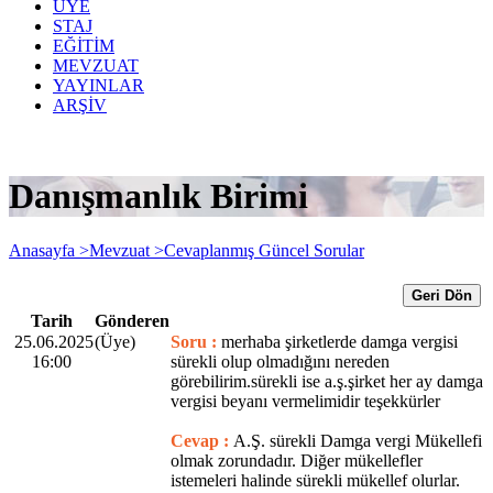
ÜYE
STAJ
EĞİTİM
MEVZUAT
YAYINLAR
ARŞİV
Danışmanlık Birimi
Anasayfa >
Mevzuat >
Cevaplanmış Güncel Sorular
Geri Dön
Tarih
Gönderen
25.06.2025
(Üye)
Soru :
merhaba şirketlerde damga vergisi
16:00
sürekli olup olmadığını nereden
görebilirim.sürekli ise a.ş.şirket her ay damga
vergisi beyanı vermelimidir teşekkürler
Cevap :
A.Ş. sürekli Damga vergi Mükellefi
olmak zorundadır. Diğer mükellefler
istemeleri halinde sürekli mükellef olurlar.