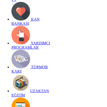
KAN
BANKASI
YARDIMCI
PROGRAMLAR
TÜRMOB
KART
UZAKTAN
EĞİTİM