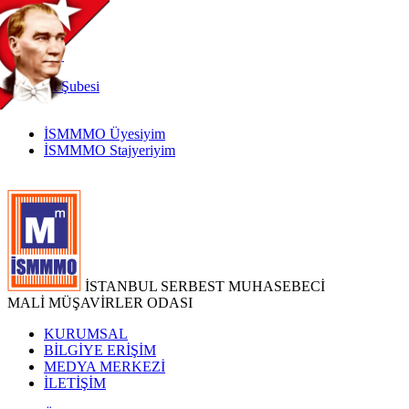
TR
|
EN
İnternet
Şubesi
İSMMMO Üyesiyim
İSMMMO Stajyeriyim
İSTANBUL SERBEST MUHASEBECİ
MALİ MÜŞAVİRLER ODASI
KURUMSAL
BİLGİYE ERİŞİM
MEDYA MERKEZİ
İLETİŞİM