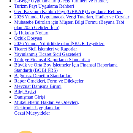
E-Belge Uygulamaları (Geçiş Tarihleri Ve Hadler)
Turizm Payı Uygulama Rehberi
Geri Kazanım Katılım Payı (GEKAP) Uygulama Rehberi
2026 Yılında Uygulanacak Vergi Tutarları, Hadler ve Cezalar
Muhasebe Büroları için Müşteri Bilgi Formu (Beyana Tabi
olan 2025 Gelirleri İçin)
İş Hukuku Notları
Özlük Dosyası
2026 Yılında Yürürlükte olan İŞKUR Teşvikleri
Ticaret Sicil İşlemleri ve Raporlar
Yayınlanmış Ticaret Sicil Gazeteleri
Türkiye Finansal Raporlama Standartları
Büyük ve Orta Boy İşletmeler İçin Finansal Raporlama
Standardı (BOBİ FRS)
Bağımsız Denetim Standartları
Rapor Örnekleri, Form ve Dilekçeler
Mevzuat Danışma Birimi
Bilgi Arşivi
Danışman Girişi
Mükelleflerin Hakları ve Ödevleri,
Elektronik Uygulamalar,
Cezai Müeyyideler