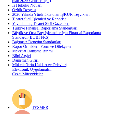
olan 2025 Gelirleri İçin)
İş Hukuku Notları
Özlük Dosyası
2026 Yılında Yürürlükte olan İŞKUR Teşvikleri
Ticaret Sicil İşlemleri ve Raporlar
Yayınlanmış Ticaret Sicil Gazeteleri
Türkiye Finansal Raporlama Standartları
Büyük ve Orta Boy İşletmeler İçin Finansal Raporlama
Standardı (BOBİ FRS)
Bağımsız Denetim Standartları
Rapor Örnekleri, Form ve Dilekçeler
Mevzuat Danışma Birimi
Bilgi Arşivi
Danışman Girişi
Mükelleflerin Hakları ve Ödevleri,
Elektronik Uygulamalar,
Cezai Müeyyideler
TESMER