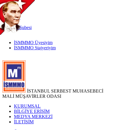
TR
|
EN
İnternet
Şubesi
İSMMMO Üyesiyim
İSMMMO Stajyeriyim
İSTANBUL SERBEST MUHASEBECİ
MALİ MÜŞAVİRLER ODASI
KURUMSAL
BİLGİYE ERİŞİM
MEDYA MERKEZİ
İLETİŞİM