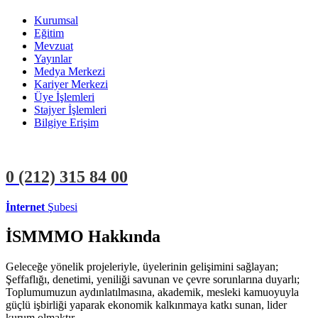
Kurumsal
Eğitim
Mevzuat
Yayınlar
Medya Merkezi
Kariyer Merkezi
Üye İşlemleri
Stajyer İşlemleri
Bilgiye Erişim
0 (212)
315 84 00
İnternet
Şubesi
ÜYE İŞLEMLERİ
STAJYER İŞLEMLERİ
İSMMMO Hakkında
Geleceğe yönelik projeleriyle, üyelerinin gelişimini sağlayan;
Şeffaflığı, denetimi, yeniliği savunan ve çevre sorunlarına duyarlı;
Toplumumuzun aydınlatılmasına, akademik, mesleki kamuoyuyla
güçlü işbirliği yaparak ekonomik kalkınmaya katkı sunan, lider
kurum olmaktır.