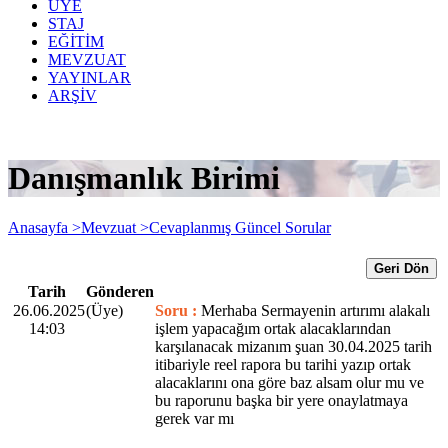
ÜYE
STAJ
EĞİTİM
MEVZUAT
YAYINLAR
ARŞİV
Danışmanlık Birimi
Anasayfa >
Mevzuat >
Cevaplanmış Güncel Sorular
Geri Dön
Tarih
Gönderen
26.06.2025
(Üye)
Soru :
Merhaba Sermayenin artırımı alakalı
14:03
işlem yapacağım ortak alacaklarından
karşılanacak mizanım şuan 30.04.2025 tarih
itibariyle reel rapora bu tarihi yazıp ortak
alacaklarını ona göre baz alsam olur mu ve
bu raporunu başka bir yere onaylatmaya
gerek var mı