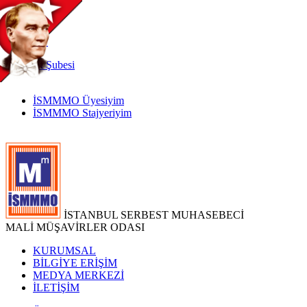
TR
|
EN
İnternet
Şubesi
İSMMMO Üyesiyim
İSMMMO Stajyeriyim
İSTANBUL SERBEST MUHASEBECİ
MALİ MÜŞAVİRLER ODASI
KURUMSAL
BİLGİYE ERİŞİM
MEDYA MERKEZİ
İLETİŞİM