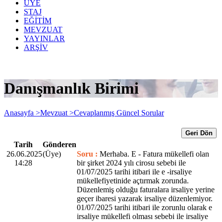
ÜYE
STAJ
EĞİTİM
MEVZUAT
YAYINLAR
ARŞİV
Danışmanlık Birimi
Anasayfa >
Mevzuat >
Cevaplanmış Güncel Sorular
Geri Dön
Tarih
Gönderen
26.06.2025
(Üye)
Soru :
Merhaba. E - Fatura mükellefi olan
14:28
bir şirket 2024 yılı cirosu sebebi ile
01/07/2025 tarihi itibari ile e -irsaliye
mükellefiyetinide açtırmak zorunda.
Düzenlemiş olduğu faturalara irsaliye yerine
geçer ibaresi yazarak irsaliye düzenlemiyor.
01/07/2025 tarihi itibari ile zorunlu olarak e
irsaliye mükellefi olması sebebi ile irsaliye