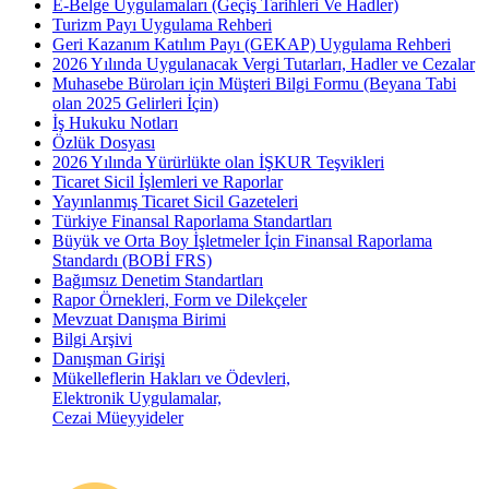
E-Belge Uygulamaları (Geçiş Tarihleri Ve Hadler)
Turizm Payı Uygulama Rehberi
Geri Kazanım Katılım Payı (GEKAP) Uygulama Rehberi
2026 Yılında Uygulanacak Vergi Tutarları, Hadler ve Cezalar
Muhasebe Büroları için Müşteri Bilgi Formu (Beyana Tabi
olan 2025 Gelirleri İçin)
İş Hukuku Notları
Özlük Dosyası
2026 Yılında Yürürlükte olan İŞKUR Teşvikleri
Ticaret Sicil İşlemleri ve Raporlar
Yayınlanmış Ticaret Sicil Gazeteleri
Türkiye Finansal Raporlama Standartları
Büyük ve Orta Boy İşletmeler İçin Finansal Raporlama
Standardı (BOBİ FRS)
Bağımsız Denetim Standartları
Rapor Örnekleri, Form ve Dilekçeler
Mevzuat Danışma Birimi
Bilgi Arşivi
Danışman Girişi
Mükelleflerin Hakları ve Ödevleri,
Elektronik Uygulamalar,
Cezai Müeyyideler