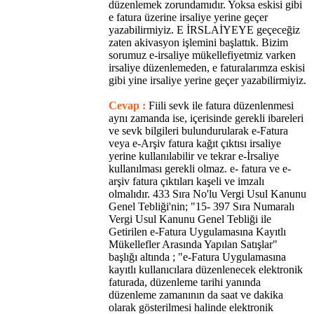
düzenlemek zorundamıdır. Yoksa eskisi gibi
e fatura üzerine irsaliye yerine geçer
yazabilirmiyiz. E İRSLAİYEYE geçeceğiz
zaten akivasyon işlemini başlattık. Bizim
sorumuz e-irsaliye mükellefiyetmiz varken
irsaliye düzenlemeden, e faturalarımza eskisi
gibi yine irsaliye yerine geçer yazabilirmiyiz.
Cevap :
Fiili sevk ile fatura düzenlenmesi
aynı zamanda ise, içerisinde gerekli ibareleri
ve sevk bilgileri bulundurularak e-Fatura
veya e-Arşiv fatura kağıt çıktısı irsaliye
yerine kullanılabilir ve tekrar e-İrsaliye
kullanılması gerekli olmaz. e- fatura ve e-
arşiv fatura çıktıları kaşeli ve imzalı
olmalıdır. 433 Sıra No'lu Vergi Usul Kanunu
Genel Tebliği'nin; "15- 397 Sıra Numaralı
Vergi Usul Kanunu Genel Tebliği ile
Getirilen e-Fatura Uygulamasına Kayıtlı
Mükellefler Arasında Yapılan Satışlar"
başlığı altında ; "e-Fatura Uygulamasına
kayıtlı kullanıcılara düzenlenecek elektronik
faturada, düzenleme tarihi yanında
düzenleme zamanının da saat ve dakika
olarak gösterilmesi halinde elektronik