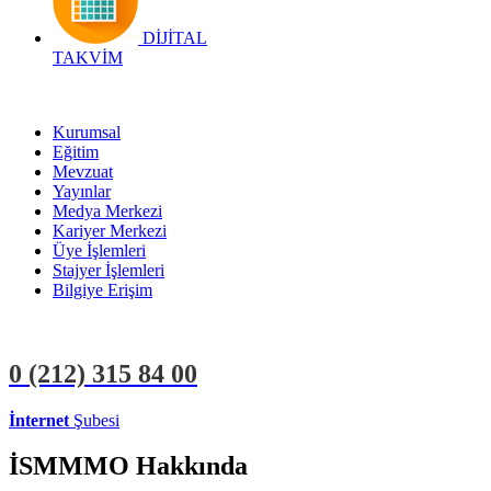
DİJİTAL
TAKVİM
Kurumsal
Eğitim
Mevzuat
Yayınlar
Medya Merkezi
Kariyer Merkezi
Üye İşlemleri
Stajyer İşlemleri
Bilgiye Erişim
0 (212)
315 84 00
İnternet
Şubesi
ÜYE İŞLEMLERİ
STAJYER İŞLEMLERİ
İSMMMO Hakkında