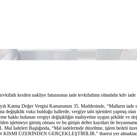
evkifatlı kesilen nakliye faturasının iade tevkifatlımı olmalıdır kdv iade
yılı Katma Değer Vergisi Kanununun 35. Maddesinde, “Malların iade ed
hta değişiklik vuku bulduğu hallerde, vergiye tabi işlemleri yapmış olan
irme hakkı bulunan vergiyi değişikliğin mahiyetine uygun şekilde ve değ
fiilen işletmeye girmiş olması ve bu girişin defter kayıtları ile beyan
4.1. Mal İadeleri Başlığında, “Mal iadelerinde düzeltme, işlem bed
SMI ÜZERİNDEN GERÇEKLEŞTİRİLİR.” ibaresi yer almaktadır. Ö