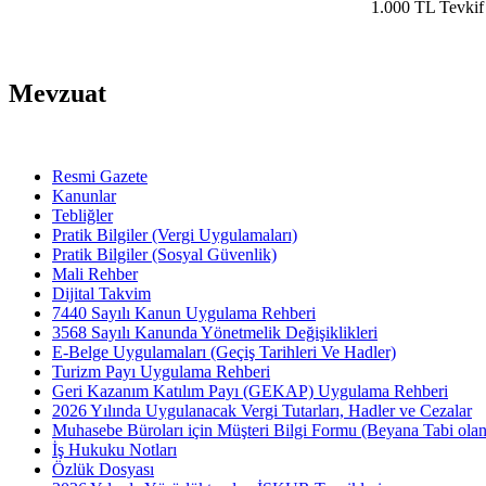
1.000 TL Tevkif
Mevzuat
Resmi Gazete
Kanunlar
Tebliğler
Pratik Bilgiler (Vergi Uygulamaları)
Pratik Bilgiler (Sosyal Güvenlik)
Mali Rehber
Dijital Takvim
7440 Sayılı Kanun Uygulama Rehberi
3568 Sayılı Kanunda Yönetmelik Değişiklikleri
E-Belge Uygulamaları (Geçiş Tarihleri Ve Hadler)
Turizm Payı Uygulama Rehberi
Geri Kazanım Katılım Payı (GEKAP) Uygulama Rehberi
2026 Yılında Uygulanacak Vergi Tutarları, Hadler ve Cezalar
Muhasebe Büroları için Müşteri Bilgi Formu (Beyana Tabi olan 
İş Hukuku Notları
Özlük Dosyası