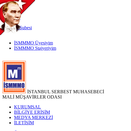
TR
|
EN
İnternet
Şubesi
İSMMMO Üyesiyim
İSMMMO Stajyeriyim
İSTANBUL SERBEST MUHASEBECİ
MALİ MÜŞAVİRLER ODASI
KURUMSAL
BİLGİYE ERİŞİM
MEDYA MERKEZİ
İLETİŞİM