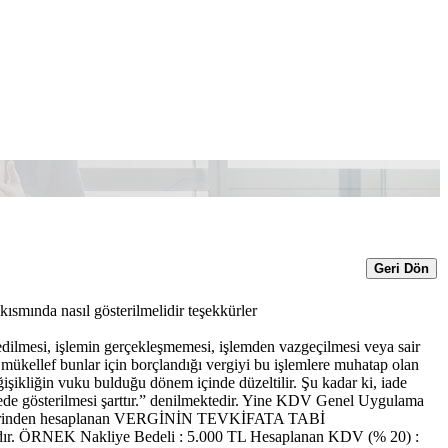
Geri Dön
 kısmında nasıl gösterilmelidir teşekkürler
ilmesi, işlemin gerçekleşmemesi, işlemden vazgeçilmesi veya sair
 mükellef bunlar için borçlandığı vergiyi bu işlemlere muhatap olan
işikliğin vuku bulduğu dönem içinde düzeltilir. Şu kadar ki, iade
namede gösterilmesi şarttır.” denilmektedir. Yine KDV Genel Uygulama
eli üzerinden hesaplanan VERGİNİN TEVKİFATA TABİ
RNEK Nakliye Bedeli : 5.000 TL Hesaplanan KDV (% 20) :