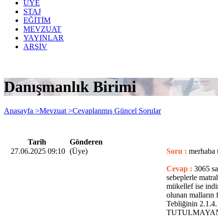
ÜYE
STAJ
EĞİTİM
MEVZUAT
YAYINLAR
ARŞİV
Danışmanlık Birimi
Anasayfa >
Mevzuat >
Cevaplanmış Güncel Sorular
Tarih
Gönderen
27.06.2025 09:10
(Üye)
Soru :
merhaba t
Cevap :
3065 sa
sebeplerle matra
mükellef ise ind
olunan malların 
Tebliğinin 2.1.
TUTULMAYAN KI