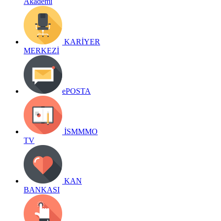
Akademi
KARİYER
MERKEZİ
ePOSTA
İSMMMO
TV
KAN
BANKASI