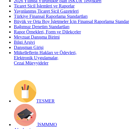
2026 Yılında Yürürlükte olan İŞKUR Teşvikleri
Ticaret Sicil İşlemleri ve Raporlar
Yayınlanmış Ticaret Sicil Gazeteleri
Türkiye Finansal Raporlama Standartları
Büyük ve Orta Boy İşletmeler İçin Finansal Raporlama Stand
Bağımsız Denetim Standartları
Rapor Örnekleri, Form ve Dilekçeler
Mevzuat Danışma Birimi
Bilgi Arşivi
Danışman Girişi
Mükelleflerin Hakları ve Ödevleri,
Elektronik Uygulamalar,
Cezai Müeyyideler
TESMER
İSMMMO