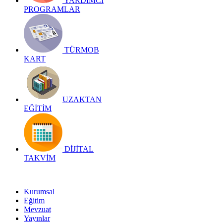
YARDIMCI
PROGRAMLAR
TÜRMOB
KART
UZAKTAN
EĞİTİM
DİJİTAL
TAKVİM
Kurumsal
Eğitim
Mevzuat
Yayınlar