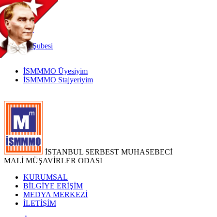
TR
|
EN
İnternet
Şubesi
İSMMMO Üyesiyim
İSMMMO Stajyeriyim
İSTANBUL SERBEST MUHASEBECİ
MALİ MÜŞAVİRLER ODASI
KURUMSAL
BİLGİYE ERİŞİM
MEDYA MERKEZİ
İLETİŞİM