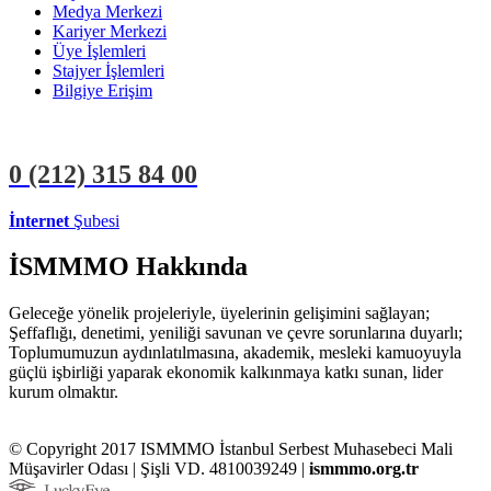
Medya Merkezi
Kariyer Merkezi
Üye İşlemleri
Stajyer İşlemleri
Bilgiye Erişim
0 (212)
315 84 00
İnternet
Şubesi
ÜYE İŞLEMLERİ
STAJYER İŞLEMLERİ
İSMMMO Hakkında
Geleceğe yönelik projeleriyle, üyelerinin gelişimini sağlayan;
Şeffaflığı, denetimi, yeniliği savunan ve çevre sorunlarına duyarlı;
Toplumumuzun aydınlatılmasına, akademik, mesleki kamuoyuyla
güçlü işbirliği yaparak ekonomik kalkınmaya katkı sunan, lider
kurum olmaktır.
© Copyright 2017 ISMMMO İstanbul Serbest Muhasebeci Mali
Müşavirler Odası | Şişli VD. 4810039249 |
ismmmo.org.tr