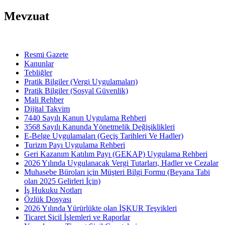
Mevzuat
Resmi Gazete
Kanunlar
Tebliğler
Pratik Bilgiler (Vergi Uygulamaları)
Pratik Bilgiler (Sosyal Güvenlik)
Mali Rehber
Dijital Takvim
7440 Sayılı Kanun Uygulama Rehberi
3568 Sayılı Kanunda Yönetmelik Değişiklikleri
E-Belge Uygulamaları (Geçiş Tarihleri Ve Hadler)
Turizm Payı Uygulama Rehberi
Geri Kazanım Katılım Payı (GEKAP) Uygulama Rehberi
2026 Yılında Uygulanacak Vergi Tutarları, Hadler ve Cezalar
Muhasebe Büroları için Müşteri Bilgi Formu (Beyana Tabi
olan 2025 Gelirleri İçin)
İş Hukuku Notları
Özlük Dosyası
2026 Yılında Yürürlükte olan İŞKUR Teşvikleri
Ticaret Sicil İşlemleri ve Raporlar