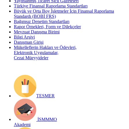
Yayınlanmış Ticaret Sicil Gazeteleri
Türkiye Finansal Raporlama Standartları
Büyük ve Orta Boy İşletmeler İçin Finansal Raporlama
Standardı (BOBİ FRS)
Bağımsız Denetim Standartları
Rapor Örnekleri, Form ve Dilekçeler
Mevzuat Danışma Birimi
Bilgi Arşivi
Danışman Girişi
Mükelleflerin Hakları ve Ödevleri,
Elektronik Uygulamalar,
Cezai Müeyyideler
TESMER
İSMMMO
Akademi