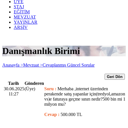
ÜYE
STAJ
EĞİTİM
MEVZUAT
YAYINLAR
ARŞİV
Danışmanlık Birimi
Anasayfa >
Mevzuat >
Cevaplanmış Güncel Sorular
Geri Dön
Tarih
Gönderen
30.06.2025
(Üye)
Soru :
Merhaba ,internet üzerinden
11:27
perakende satış yapanlar için(tredyol,amazon
vs)e faturaya geçme sınırı nedir?500 bin mi 1
milyon mu?
Cevap :
500.000 TL