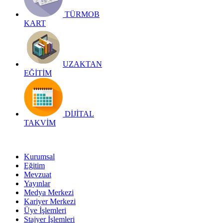
TÜRMOB
KART
UZAKTAN
EĞİTİM
DİJİTAL
TAKVİM
Kurumsal
Eğitim
Mevzuat
Yayınlar
Medya Merkezi
Kariyer Merkezi
Üye İşlemleri
Stajyer İşlemleri