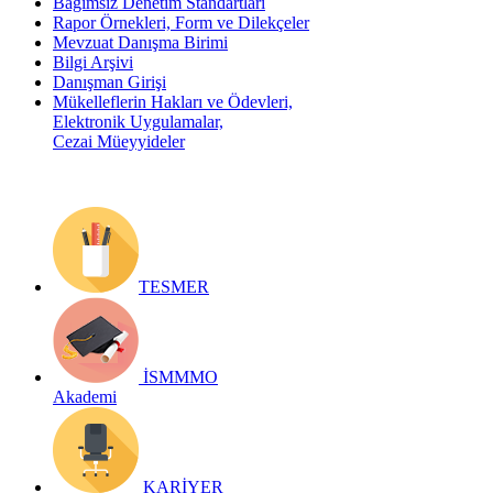
Bağımsız Denetim Standartları
Rapor Örnekleri, Form ve Dilekçeler
Mevzuat Danışma Birimi
Bilgi Arşivi
Danışman Girişi
Mükelleflerin Hakları ve Ödevleri,
Elektronik Uygulamalar,
Cezai Müeyyideler
TESMER
İSMMMO
Akademi
KARİYER