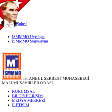
TR
|
EN
İnternet
Şubesi
İSMMMO Üyesiyim
İSMMMO Stajyeriyim
İSTANBUL SERBEST MUHASEBECİ
MALİ MÜŞAVİRLER ODASI
KURUMSAL
BİLGİYE ERİŞİM
MEDYA MERKEZİ
İLETİŞİM