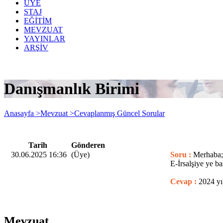
ÜYE
STAJ
EĞİTİM
MEVZUAT
YAYINLAR
ARŞİV
Danışmanlık Birimi
Anasayfa >
Mevzuat >
Cevaplanmış Güncel Sorular
Tarih
Gönderen
30.06.2025 16:36
(Üye)
Soru :
Merhaba; 
E-İrsalşiye ye b
Cevap :
2024 yı
Mevzuat