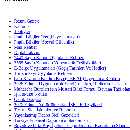
Resmi Gazete
Kanunlar
Tebliğler
Pratik Bilgiler (Vergi Uygulamaları)
Pratik Bilgiler (Sosyal Güvenlik)
Mali Rehber
Dijital Takvim
7440 Sayılı Kanun Uygulama Rehberi
3568 Sayılı Kanunda Yönetmelik Değişiklikleri
E-Belge Uygulamaları (Geçiş Tarihleri Ve Hadler)
Turizm Payı Uygulama Rehberi
Geri Kazanım Katılım Payı (GEKAP) Uygulama Rehberi
2026 Yılında Uygulanacak Vergi Tutarları, Hadler ve Cezalar
Muhasebe Büroları için Müşteri Bilgi Formu (Beyana Tabi olan 
İş Hukuku Notları
Özlük Dosyası
2026 Yılında Yürürlükte olan İŞKUR Teşvikleri
Ticaret Sicil İşlemleri ve Raporlar
Yayınlanmış Ticaret Sicil Gazeteleri
Türkiye Finansal Raporlama Standartları
Büyük ve Orta Boy İşletmeler İçin Finansal Raporlama Stand