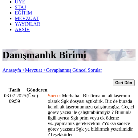
ÜYE
STAJ
EĞİTİM
MEVZUAT
YAYINLAR
ARŞİV
Danışmanlık Birimi
Anasayfa >
Mevzuat >
Cevaplanmış Güncel Sorular
Geri Dön
Tarih
Gönderen
03.07.2025
(Üye)
Soru :
Merhaba , Bir firmanın alt taşeronu
09:59
olarak Sgk dosyası açtıkdırk. Biz de burada
kendi alt taşeronumuzu çalıştıracağız. Geçici
görev yazısı ile çalıştırabiirmiyiz ? Bununla
ilgili ayrıca Sgk prim veya ek ödeme
vs..yapmamız gerekecekmi ?Yoksa sadece
görev yazısını Sgk ya bildirmek yeterlimidir
?Teşekkürler