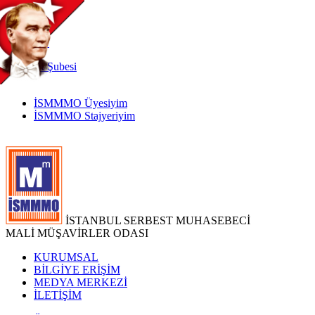
TR
|
EN
İnternet
Şubesi
İSMMMO Üyesiyim
İSMMMO Stajyeriyim
İSTANBUL SERBEST MUHASEBECİ
MALİ MÜŞAVİRLER ODASI
KURUMSAL
BİLGİYE ERİŞİM
MEDYA MERKEZİ
İLETİŞİM