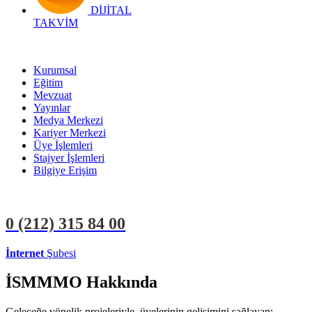
DİJİTAL
TAKVİM
Kurumsal
Eğitim
Mevzuat
Yayınlar
Medya Merkezi
Kariyer Merkezi
Üye İşlemleri
Stajyer İşlemleri
Bilgiye Erişim
0 (212)
315 84 00
İnternet
Şubesi
ÜYE İŞLEMLERİ
STAJYER İŞLEMLERİ
İSMMMO Hakkında
Geleceğe yönelik projeleriyle, üyelerinin gelişimini sağlayan;